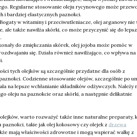
go. Regularne stosowanie oleju rycynowego może przew
h i bardziej elastycznych paznokci.
Bogaty w witaminy i przeciwutleniacze, olej arganowy nie 
, ale także nawilża skórki, co może przyczynić się do leps
.
onały do zmiękczania skórek, olej jojoba może pomóc w
rozdwajaniu się. Działa również nawilżająco, co wpływa na
i.
ści tych olejków są szczególnie przydatne dla osób z
aznokci. Codzienne stosowanie olejów, szczególnie po u
wala na lepsze wchłanianie składników odżywczych. Należy 
go oleju na paznokcie oraz skórki, a następnie delikatnie
lejków, warto rozważyć także inne naturalne preparaty, 
paznokci, takie jak olej kokosowy czy olejek z
drzewa
akże mają właściwości zdrowotne i mogą wspierać walkę z