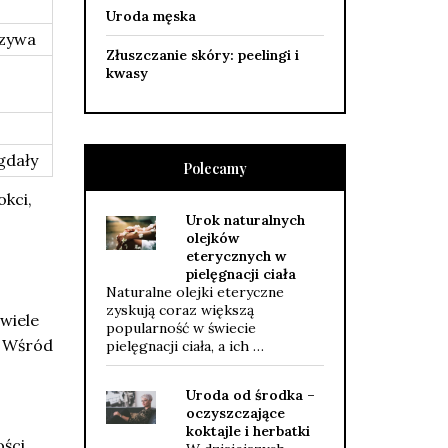
Uroda męska
rzywa
Złuszczanie skóry: peelingi i
kwasy
gdały
Polecamy
kci,
Urok naturalnych
olejków
eterycznych w
pielęgnacji ciała
Naturalne olejki eteryczne
zyskują coraz większą
 wiele
popularność w świecie
. Wśród
pielęgnacji ciała, a ich …
Uroda od środka –
oczyszczające
koktajle i herbatki
ości