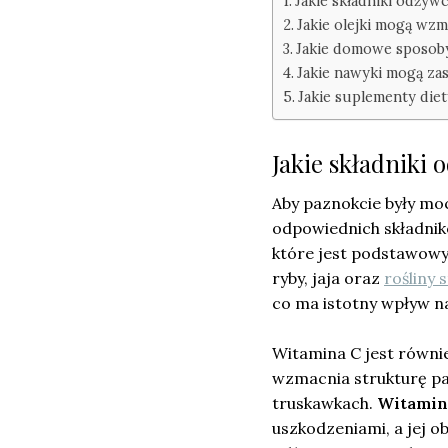
Jakie składniki odżyw
Jakie olejki mogą wz
Jakie domowe sposoby
Jakie nawyki mogą za
Jakie suplementy die
Jakie składniki
Aby paznokcie były mo
odpowiednich składni
które jest podstawowy
ryby, jaja oraz
rośliny 
co ma istotny wpływ n
Witamina C jest równi
wzmacnia strukturę pa
truskawkach.
Witamin
uszkodzeniami, a jej o