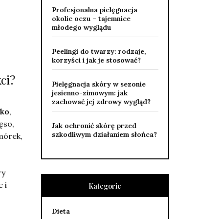
Profesjonalna pielęgnacja
okolic oczu – tajemnice
młodego wyglądu
Peelingi do twarzy: rodzaje,
korzyści i jak je stosować?
ci?
Pielęgnacja skóry w sezonie
jesienno-zimowym: jak
zachować jej zdrowy wygląd?
łko
,
ęso,
Jak ochronić skórę przed
szkodliwym działaniem słońca?
mórek,
ry
 i
Kategorie
Dieta