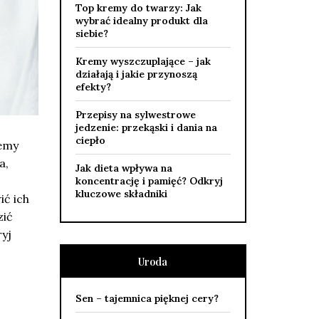
Top kremy do twarzy: Jak
wybrać idealny produkt dla
siebie?
Kremy wyszczuplające – jak
działają i jakie przynoszą
efekty?
Przepisy na sylwestrowe
jedzenie: przekąski i dania na
ciepło
jemy
a,
Jak dieta wpływa na
koncentrację i pamięć? Odkryj
kluczowe składniki
ć ich
zić
yj
Uroda
Sen – tajemnica pięknej cery?