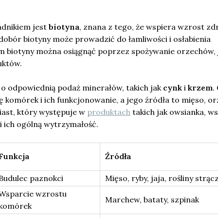
adnikiem jest
biotyna
, znana z tego, że wspiera wzrost z
dobór biotyny może prowadzić do łamliwości i osłabienia
m biotyny można osiągnąć poprzez spożywanie orzechów, j
uktów.
o odpowiednią podaż minerałów, takich jak
cynk
i
krzem
.
komórek i ich funkcjonowanie, a jego źródła to mięso, or
ast, który występuje w
produktach
takich jak owsianka, w
i ich ogólną wytrzymałość.
Funkcja
Źródła
Budulec paznokci
Mięso, ryby, jaja, rośliny strą
Wsparcie wzrostu
Marchew, bataty, szpinak
komórek