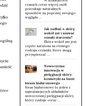
W dzisiejszych
czasach coraz więcej osób
odzić
poszukuje naturalnych
sposobów na poprawę swojego
tylko
wyglądu …
zego
Jak zadbać o skórę
wokół ust i usuwać
oznaki starzenia?
 ogólną
Skóra wokół ust jest
często narażona na różnego
rodzaju czynniki, które mogą
przyspieszać …
myciu
Nowoczesna
nanieść
innowacja w
pielęgnacji skóry:
kosmetyki na bazie
kwasu hialuronowego
Kwas hialuronowy to jeden z
które
najważniejszych składników
nowoczesnej pielęgnacji skóry,
który zyskuje coraz …