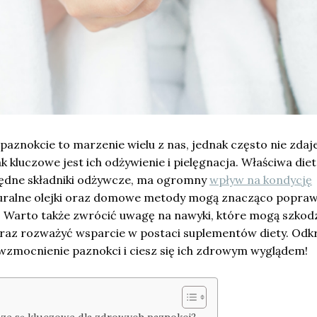
paznokcie to marzenie wielu z nas, jednak często nie zda
ak kluczowe jest ich odżywienie i pielęgnacja. Właściwa diet
ędne składniki odżywcze, ma ogromny
wpływ na kondycję
uralne olejki oraz domowe metody mogą znacząco poprawi
. Warto także zwrócić uwagę na nawyki, które mogą szkod
az rozważyć wsparcie w postaci suplementów diety. Odkr
wzmocnienie paznokci i ciesz się ich zdrowym wyglądem!