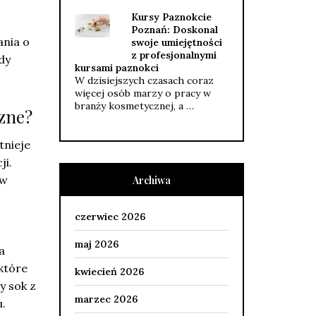
Kursy Paznokcie
Poznań: Doskonal
ania o
swoje umiejętności
z profesjonalnymi
dy
kursami paznokci
W dzisiejszych czasach coraz
więcej osób marzy o pracy w
branży kosmetycznej, a …
zne?
tnieje
ji.
 w
Archiwa
czerwiec 2026
maj 2026
a
które
kwiecień 2026
y sok z
marzec 2026
u.