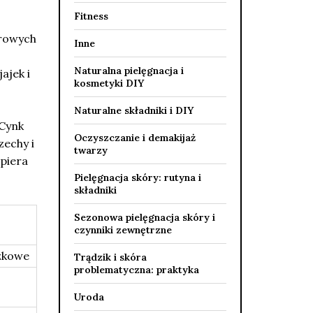
Fitness
drowych
Inne
Naturalna pielęgnacja i
ajek i
kosmetyki DIY
Naturalne składniki i DIY
 Cynk
Oczyszczanie i demakijaż
zechy i
twarzy
spiera
Pielęgnacja skóry: rutyna i
składniki
Sezonowa pielęgnacja skóry i
czynniki zewnętrzne
czkowe
Trądzik i skóra
problematyczna: praktyka
Uroda