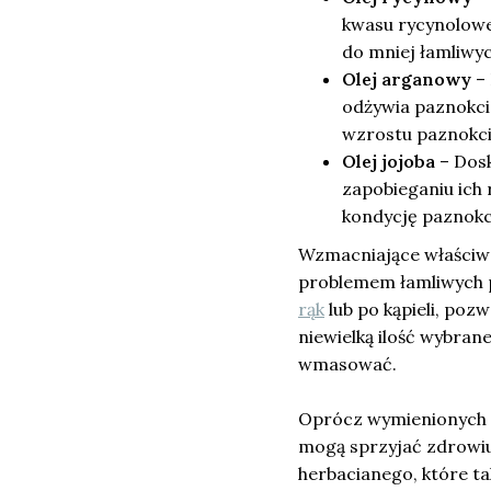
kwasu rycynolowe
do mniej łamliwyc
Olej arganowy
– 
odżywia paznokcie
wzrostu paznokci
Olej jojoba
– Dosk
zapobieganiu ich 
kondycję paznokc
Wzmacniające właściwo
problemem łamliwych p
rąk
lub po kąpieli, poz
niewielką ilość wybrane
wmasować.
Oprócz wymienionych o
mogą sprzyjać zdrowiu 
herbacianego, które t