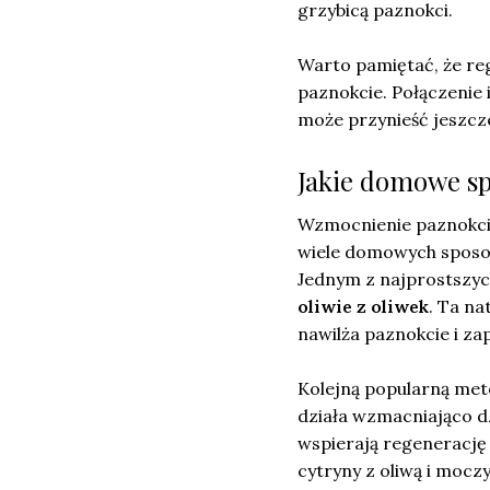
grzybicą paznokci.
Warto pamiętać, że re
paznokcie. Połączenie 
może przynieść jeszcze
Jakie domowe sp
Wzmocnienie paznokci j
wiele domowych sposob
Jednym z najprostszyc
oliwie z oliwek
. Ta na
nawilża paznokcie i zap
Kolejną popularną met
działa wzmacniająco dz
wspierają regenerację
cytryny z oliwą i mocz