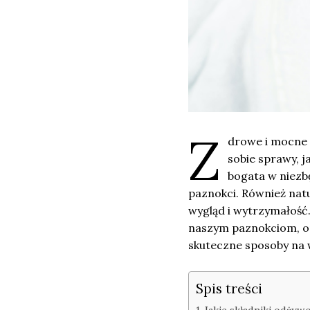
Z
drowe i mocne 
sobie sprawy, j
bogata w niezb
paznokci. Również nat
wygląd i wytrzymałość
naszym paznokciom, or
skuteczne sposoby na 
Spis treści