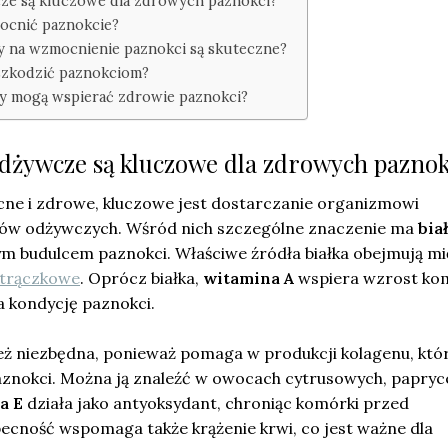
cze są kluczowe dla zdrowych paznokci?
mocnić paznokcie?
 na wzmocnienie paznokci są skuteczne?
szkodzić paznokciom?
ty mogą wspierać zdrowie paznokci?
 odżywcze są kluczowe dla zdrowych paznok
cne i zdrowe, kluczowe jest dostarczanie organizmowi
ków odżywczych. Wśród nich szczególne znaczenie ma
bia
m budulcem paznokci. Właściwe źródła białka obejmują mi
strączkowe
. Oprócz białka,
witamina A
wspiera wzrost ko
a kondycję paznokci.
eż niezbędna, ponieważ pomaga w produkcji kolagenu, któ
znokci. Można ją znaleźć w owocach cytrusowych, papryce
a E
działa jako antyoksydant, chroniąc komórki przed
becność wspomaga także krążenie krwi, co jest ważne dla