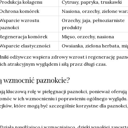
Produkcja kolagenu
Cytrusy, papryka, truskawki
Ochrona komórek
Nasiona, orzechy, zielone wa
Wsparcie wzrostu
Orzechy, jaja, pełnoziarniste
paznokci
produkty
Regeneracja komórek
Mięso, orzechy, nasiona
Wsparcie elastyczności
Owsianka, zielona herbata, mi
dniki odżywcze wspiera zdrowy wzrost i regenerację pazno
ich atrakcyjnym wyglądem i siłą przez długi czas.
gą wzmocnić paznokcie?
ają kluczową rolę w pielęgnacji paznokci, ponieważ oferują
pomóc w ich wzmocnieniu i poprawieniu ogólnego wyglądu
ejków, które mogą być szczególnie korzystne dla paznokci,
Działa nawilżająco i wzmacniająco, dzięki wysokiej zawart