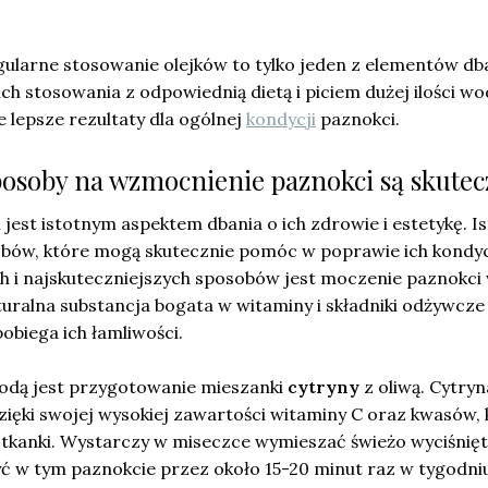
gularne stosowanie olejków to tylko jeden z elementów db
ich stosowania z odpowiednią dietą i piciem dużej ilości wo
 lepsze rezultaty dla ogólnej
kondycji
paznokci.
osoby na wzmocnienie paznokci są skutec
est istotnym aspektem dbania o ich zdrowie i estetykę. Is
ów, które mogą skutecznie pomóc w poprawie ich kondyc
h i najskuteczniejszych sposobów jest moczenie paznokci
turalna substancja bogata w witaminy i składniki odżywcze
obiega ich łamliwości.
odą jest przygotowanie mieszanki
cytryny
z oliwą. Cytryn
ięki swojej wysokiej zawartości witaminy C oraz kwasów, 
 tkanki. Wystarczy w miseczce wymieszać świeżo wyciśnięt
yć w tym paznokcie przez około 15-20 minut raz w tygodni