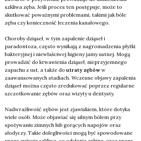
szkliwa zęba. Jeśli proces ten postępuje, może to
skutkować poważnymi problemami, takimi jak bóle
zęba czy konieczność leczenia kanałowego.
Choroby dziąseł, w tym zapalenie dziąseł i
paradontoza, często wynikają z nagromadzenia płytki
bakteryjnej i niewłaściwej higieny jamy ustnej. Mogą
prowadzić do krwawienia dziąseł, nieprzyjemnego
zapachu z ust, a także do
utraty zębów
w
zaawansowanych stadiach. Wczesne objawy zapalenia
dziąseł można często zredukować poprzez regularne
szczotkowanie zębów oraz wizyty u dentysty.
Nadwrażliwość zębów jest zjawiskiem, które dotyka
wiele osób. Może objawiać się silnym bólem przy
spożywaniu zimnych lub gorących napojów oraz
słodyczy. Takie dolegliwości mogą być spowodowane
przez zużycie szkliwa, co odsłania zębinę, oraz przez