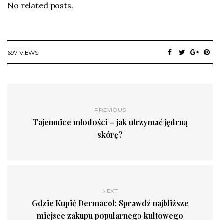
No related posts.
697 VIEWS
PREVIOUS
Tajemnice młodości – jak utrzymać jędrną
skórę?
NEXT
Gdzie Kupić Dermacol: Sprawdź najbliższe
miejsce zakupu popularnego kultowego