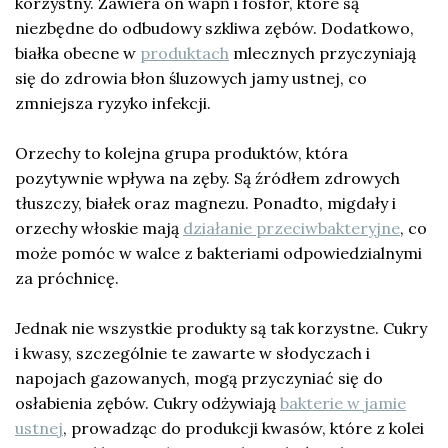
korzystny. Zawiera on wapń i fosfor, które są
niezbędne do odbudowy szkliwa zębów. Dodatkowo,
białka obecne w
produktach
mlecznych przyczyniają
się do zdrowia błon śluzowych jamy ustnej, co
zmniejsza ryzyko infekcji.
Orzechy to kolejna grupa produktów, która
pozytywnie wpływa na zęby. Są źródłem zdrowych
tłuszczy, białek oraz magnezu. Ponadto, migdały i
orzechy włoskie mają
działanie przeciwbakteryjne
, co
może pomóc w walce z bakteriami odpowiedzialnymi
za próchnicę.
Jednak nie wszystkie produkty są tak korzystne. Cukry
i kwasy, szczególnie te zawarte w słodyczach i
napojach gazowanych, mogą przyczyniać się do
osłabienia zębów. Cukry odżywiają
bakterie w jamie
ustnej
, prowadząc do produkcji kwasów, które z kolei