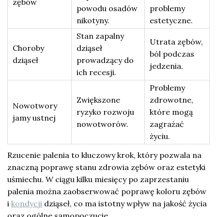
zębów
powodu osadów
problemy
nikotyny.
estetyczne.
Stan zapalny
Utrata zębów,
Choroby
dziąseł
ból podczas
dziąseł
prowadzący do
jedzenia.
ich recesji.
Problemy
Zwiększone
zdrowotne,
Nowotwory
ryzyko rozwoju
które mogą
jamy ustnej
nowotworów.
zagrażać
życiu.
Rzucenie palenia to kluczowy krok, który pozwala na
znaczną poprawę stanu zdrowia zębów oraz estetyki
uśmiechu. W ciągu kilku miesięcy po zaprzestaniu
palenia można zaobserwować poprawę koloru zębów
i
kondycji
dziąseł, co ma istotny wpływ na jakość życia
oraz ogólne samopoczucie.