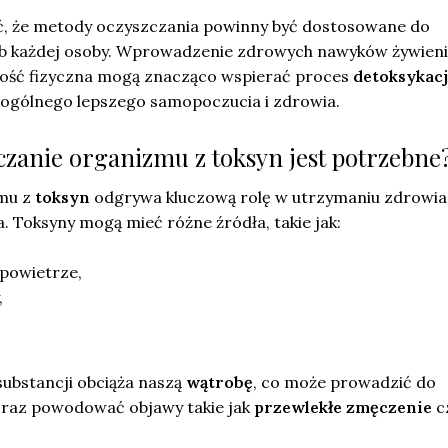
ć, że metody oczyszczania powinny być dostosowane do
eb każdej osoby. Wprowadzenie zdrowych nawyków żywien
ność fizyczna mogą znacząco wspierać proces
detoksykacj
o ogólnego lepszego samopoczucia i zdrowia.
czanie organizmu z toksyn jest potrzebne
mu z
toksyn
odgrywa kluczową rolę w utrzymaniu zdrowia 
 Toksyny mogą mieć różne źródła, takie jak:
powietrze,
,
substancji obciąża naszą
wątrobę
, co może prowadzić do
raz powodować objawy takie jak
przewlekłe zmęczenie
c