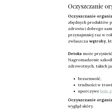
Oczyszczanie or
Oczyszczanie organ
zbędnych produktów pr
zdrowia i dobrego sa
przynajmniej raz w rok
zwłaszcza
wątroby
, k
Detoks
może przynieść 
Nagromadzenie szkodl
zdrowotnych, takich ja
bezsenność,
trudności w trawi
uporczywe
bóle 
Oczyszczanie organ
wygląd skóry.