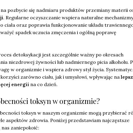
na pozbycie się nadmiaru produktów przemiany materii o
ji
. Regularne oczyszczanie wspiera naturalne mechanizm
o ciała oraz poprawia funkcjonowanie układu trawiennego
ważyć spadek uczucia zmęczenia i ogólną poprawę
roces detoksykacji jest szczególnie ważny po okresach
ia niezdrowej żywności lub nadmiernego picia alkoholu.
gę w organizmie i wspiera zdrowy styl życia. Systematy
korzyści zarówno ciału, jak i umysłowi, wpływając na
leps
ęcej energii
na co dzień.
 obecności toksyn w organizmie?
becności toksyn w naszym organizmie mogą przybierać r
ele aspektów zdrowia. Poniżej przedstawiam najczęstsze
nas zaniepokoić: