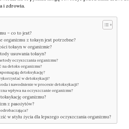
 i zdrowia.
mu – co to jest?
e organizmu z toksyn jest potrzebne?
ości toksyn w organizmie?
etody usuwania toksyn?
 metody oczyszczania organizmu?
ać na detoks organizmu?
wspomagają detoksykację?
wykorzystać w detoksykacji?
woda i nawodnienie w procesie detoksykacji?
yczna wpływa na oczyszczanie organizmu?
etoksykację organizmu?
izm z pasożytów?
a odrobaczająca?
zić w stylu życia dla lepszego oczyszczania organizmu?