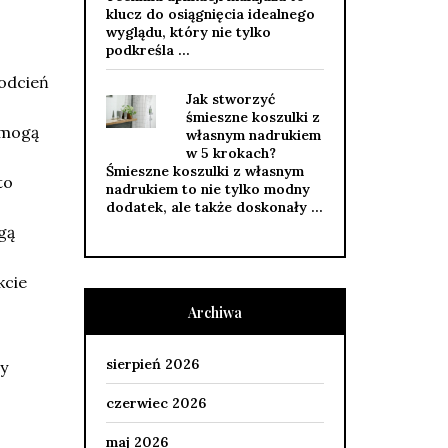
klucz do osiągnięcia idealnego
wyglądu, który nie tylko
podkreśla …
 odcień
Jak stworzyć
śmieszne koszulki z
 mogą
własnym nadrukiem
w 5 krokach?
Śmieszne koszulki z własnym
to
nadrukiem to nie tylko modny
dodatek, ale także doskonały …
gą
kcie
Archiwa
sierpień 2026
y
czerwiec 2026
maj 2026