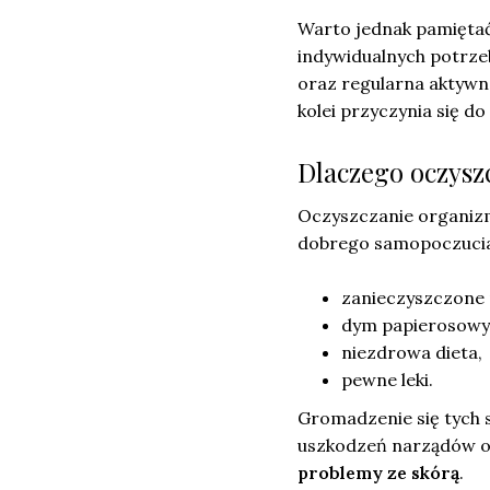
Warto jednak pamięta
indywidualnych potrz
oraz regularna aktyw
kolei przyczynia się d
Dlaczego oczysz
Oczyszczanie organiz
dobrego samopoczucia.
zanieczyszczone 
dym papierosowy
niezdrowa dieta,
pewne leki.
Gromadzenie się tych 
uszkodzeń narządów o
problemy ze skórą
.