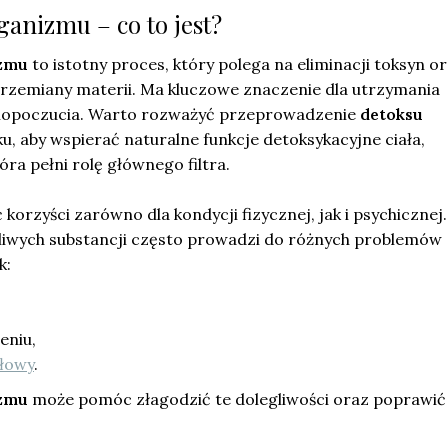
ganizmu – co to jest?
izmu
to istotny proces, który polega na eliminacji toksyn o
zemiany materii. Ma kluczowe znaczenie dla utrzymania
mopoczucia. Warto rozważyć przeprowadzenie
detoksu
u, aby wspierać naturalne funkcje detoksykacyjne ciała,
tóra pełni rolę głównego filtra.
korzyści zarówno dla kondycji fizycznej, jak i psychicznej.
iwych substancji często prowadzi do różnych problemów
k:
eniu,
głowy
.
izmu
może pomóc złagodzić te dolegliwości oraz poprawić