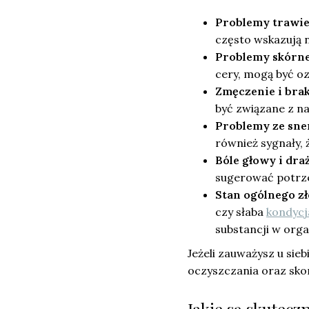
Problemy trawi
często wskazują 
Problemy skórn
cery, mogą być oz
Zmęczenie i brak
być związane z n
Problemy ze sn
również sygnały,
Bóle głowy i dra
sugerować potrze
Stan ogólnego z
czy słaba
kondycj
substancji w orga
Jeżeli zauważysz u si
oczyszczania oraz skon
Jakie są skutec