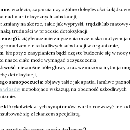
enne
: wzdęcia, zaparcia czy ogólne dolegliwości żołądkowe
na nadmiar toksycznych substancji,
e
: zmiany na skórze, takie jak wypryski, trądzik lub matowy
naką trudności w procesie detoksykacji,
 energii
: ciągłe uczucie zmęczenia oraz niska motywacja
agromadzeniem szkodliwych substancji w organizmie,
em
: kłopoty z zasypianiem bądź częste budzenie się w nocy 
 że nasze ciało może wymagać oczyszczenia,
żliwość
: nieznośne bóle głowy oraz wzmożona irytacja mo
bę detoksykacji,
łego samopoczucia
: objawy takie jak apatia, łamliwe pazno
a włosów
niepokojąco wskazują na obecność szkodliwych
nizmie.
ebie którykolwiek z tych symptomów, warto rozważyć metod
sultować się z lekarzem specjalistą.
zne metody usuwania toksyn?