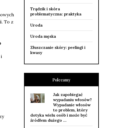
Trądzik i skóra
problematyczna: praktyka
iowych
i
. To z
Uroda
Uroda męska
?
Złuszczanie skóry: peelingi i
kwasy
i
Polecamy
Jak zapobiegać
wypadaniu włosów?
Wypadanie włosów
to problem, który
dotyka wielu osób i może być
zy
źródłem dużego …