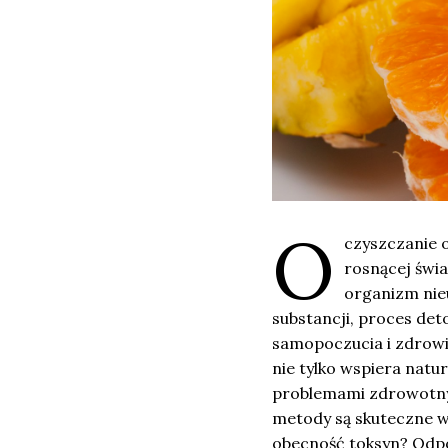
O
czyszczanie o
rosnącej świ
organizm nieu
substancji, proces det
samopoczucia i zdrowi
nie tylko wspiera natu
problemami zdrowotnymi
metody są skuteczne w
obecność toksyn? Odpo