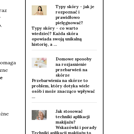
Typy skóry – jak je
raz
rozpoznać i
y
prawidłowo
pielęgnować?
.
Typy skóry – co warto
wiedzieć? Każda skóra
opowiada swoją unikalną
historię, a …
Domowe sposoby
 Pomaga
na rozjasnienie
czne
przebarwień na
skórze
ze
Przebarwienia na skórze to
problem, który dotyka wiele
osób i może znacząco wpływać
…
Jak stosować
óżne
techniki aplikacji
makijażu?
Wskazówki i porady
Techniki aplikacji makijażu to