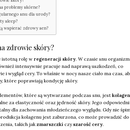
rowie skóry?
na problemy skórne?
egularnego snu dla urody?
ty sleep?
gą wspierać zdrowy sen?
na zdrowie skóry?
 istotną rolę w
regeneracji skóry
. W czasie snu organizm
również intensywnie pracuje nad naprawą uszkodzeń, co
ie i wygląd cery. To właśnie w nocy nasze ciało ma czas, a
, które poprawiają kondycję skóry.
lementów, które są wytwarzane podczas snu, jest
kolage
alne za elastyczność oraz jędrność skóry. Jego odpowiedni
alny dla zachowania młodzieńczego wyglądu. Gdy nie śpi
produkcja kolagenu jest zaburzona, co może prowadzić do
enia, takich jak
zmarszczki
czy
szarość cery
.