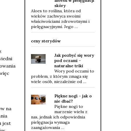
aloesu w pielęgnacji
skóry
Aloes to roślina, która od
wieków zachwyca swoimi
właściwościami zdrowotnymi i
pielęgnacyjnymi. Jego …
ceny sterydów
z
Jak pozbyć się wory
wiedni
pod oczami –
howania
naturalne triki
Wory pod oczami to
więc
problem, z którym zmaga się
wiele osób, niezależnie od …
Piękne nogi – jak o
nie dbać?
Piękne nogi to
yw na
marzenie wielu z
ania
nas, jednak ich odpowiednia
pielęgnacja wymaga
 jest
zaangażowania …
ów,