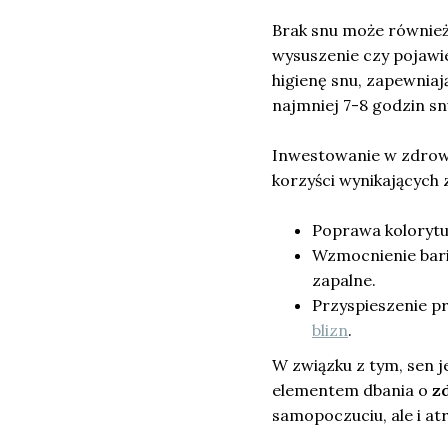
Brak snu może również
wysuszenie czy pojawie
higienę snu, zapewniają
najmniej 7-8 godzin sn
Inwestowanie w zdrowy 
korzyści wynikających
Poprawa kolorytu 
Wzmocnienie bari
zapalne.
Przyspieszenie p
blizn
.
W związku z tym, sen j
elementem dbania o
z
samopoczuciu, ale i a