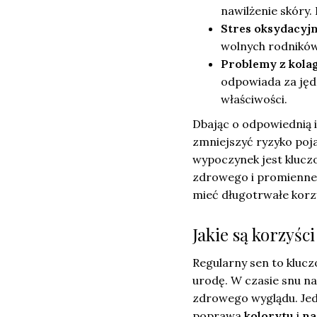
nawilżenie skóry.
Stres oksydacyj
wolnych rodników,
Problemy z kol
odpowiada za jędr
właściwości.
Dbając o odpowiednią 
zmniejszyć ryzyko poj
wypoczynek jest kluczo
zdrowego i promienne
mieć długotrwałe korzyś
Jakie są korzyśc
Regularny sen to kluc
urodę. W czasie snu na
zdrowego wyglądu. Jedn
poprawa
kolorytu
i
na