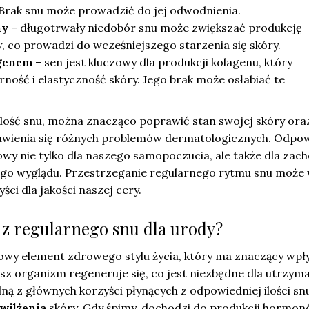
 Brak snu może prowadzić do jej odwodnienia.
ny
– długotrwały niedobór snu może zwiększać produkcję
 co prowadzi do wcześniejszego starzenia się skóry.
agenem
– sen jest kluczowy dla produkcji kolagenu, który
ność i elastyczność skóry. Jego brak może osłabiać te
ilość snu, można znacząco poprawić stan swojej skóry ora
awienia się różnych problemów dermatologicznych. Odpo
wy nie tylko dla naszego samopoczucia, ale także dla zac
go wyglądu. Przestrzeganie regularnego rytmu snu może 
ci dla jakości naszej cery.
i z regularnego snu dla urody?
zowy element zdrowego stylu życia, który ma znaczący wpł
sz organizm regeneruje się, co jest niezbędne dla utrzym
ą z głównych korzyści płynących z odpowiedniej ilości snu
wilżenia
skóry. Gdy śpimy, dochodzi do produkcji hormon