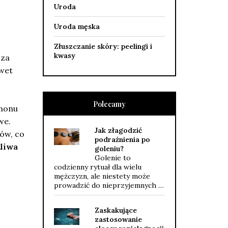
Uroda
Uroda męska
Złuszczanie skóry: peelingi i
kwasy
cza
awet
Polecamy
monu
we.
Jak złagodzić
ów, co
podrażnienia po
liwa
goleniu?
Golenie to
codzienny rytuał dla wielu
mężczyzn, ale niestety może
prowadzić do nieprzyjemnych …
Zaskakujące
zastosowanie