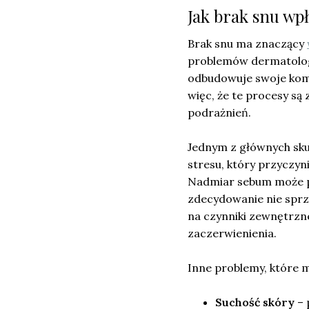
Jak brak snu wp
Brak snu ma znaczący
problemów dermatologi
odbudowuje swoje komó
więc, że te procesy s
podrażnień.
Jednym z głównych sk
stresu, który przyczyn
Nadmiar sebum może p
zdecydowanie nie sprzy
na czynniki zewnętrzne
zaczerwienienia.
Inne problemy, które 
Suchość skóry
– 