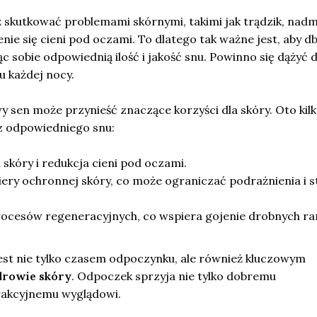
 skutkować problemami skórnymi, takimi jak trądzik, nad
nie się cieni pod oczami. To dlatego tak ważne jest, aby d
c sobie odpowiednią ilość i jakość snu. Powinno się dążyć 
u każdej nocy.
sen może przynieść znaczące korzyści dla skóry. Oto kilk
 z odpowiedniego snu:
skóry i redukcja cieni pod oczami.
ery ochronnej skóry, co może ograniczać podrażnienia i s
rocesów regeneracyjnych, co wspiera gojenie drobnych ran
est nie tylko czasem odpoczynku, ale również kluczowym
drowie skóry
. Odpo­czek sprzyja nie tylko dobremu
trakcyjnemu wyglądowi.