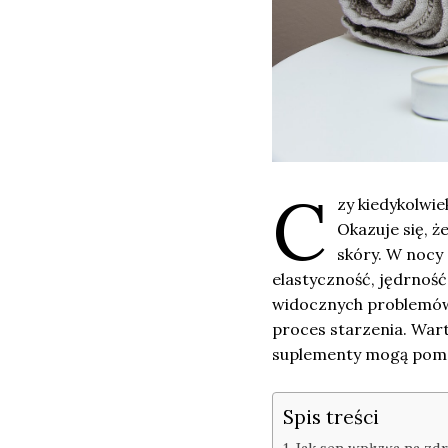
C
zy kiedykolwie
Okazuje się, ż
skóry. W nocy 
elastyczność, jędrność
widocznych problemów s
proces starzenia. Wart
suplementy mogą pomóc
Spis treści