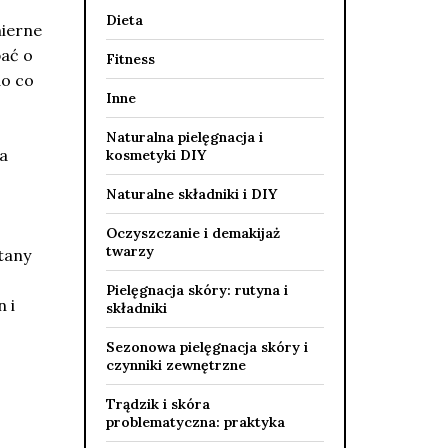
Dieta
mierne
bać o
Fitness
do co
Inne
Naturalna pielęgnacja i
a
kosmetyki DIY
Naturalne składniki i DIY
Oczyszczanie i demakijaż
twarzy
tany
Pielęgnacja skóry: rutyna i
 i
składniki
Sezonowa pielęgnacja skóry i
czynniki zewnętrzne
Trądzik i skóra
problematyczna: praktyka