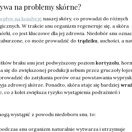
ływa na problemy skórne?
wpływ na kondycję
naszej skóry, co prowadzi do różnych
cznych. W trakcie snu organizm regeneruje się, a skóra
rki, co jest kluczowe dla jej zdrowia. Niedobór snu ozna
ą zaburzone, co może prowadzić do
trądziku
, suchości, a n
utków braku snu jest podwyższony poziom
kortyzolu
, hor
ia się do zwiększonej produkcji sebum przez gruczoły łojo
rowadzić do zatykania porów oraz powstawania wyprysk
ja zdrowej skórze. Ponadto, skóra staje się bardziej
wraż
, co z kolei zwiększa ryzyko wystąpienia podrażnień i
mogą wystąpić z powodu niedoboru snu, to:
podczas snu organizm naturalnie wytwarza i utrzymuje