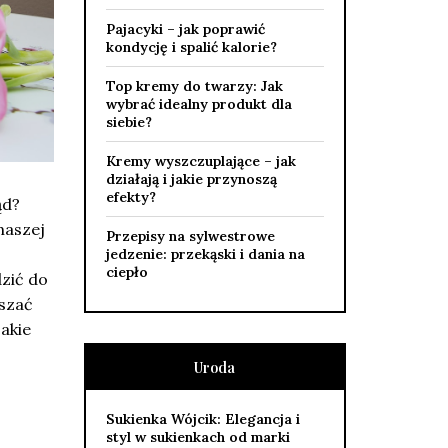
Pajacyki – jak poprawić
kondycję i spalić kalorie?
Top kremy do twarzy: Jak
wybrać idealny produkt dla
siebie?
Kremy wyszczuplające – jak
działają i jakie przynoszą
efekty?
ąd?
aszej
Przepisy na sylwestrowe
jedzenie: przekąski i dania na
ciepło
dzić do
eszać
akie
Uroda
Sukienka Wójcik: Elegancja i
styl w sukienkach od marki