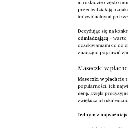
ich składzie często m
przeciwdziałają oznak
indywidualnymi potrze
Decydując się na konk
odmładzającą
– warto 
oczekiwaniami co do e
znacząco poprawić zaró
Maseczki w płachci
Maseczki w płachcie
t
popularności. Ich naj
cerę
. Dzięki precyzyj
zwiększa ich skuteczno
Jednym z najważniejs