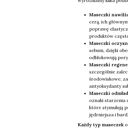
wyróżniamy kilka pods
Maseczki nawilż
cerą, ich głównym
poprawę elastyczn
produktów często 
Maseczki oczysz
sebum, dzięki obe
odblokowują pory,
Maseczki regene
szczególnie zalec
środowiskowe, za
antyoksydanty su
Maseczki odmład
oznaki starzenia s
które stymulują p
jędrniejsza i bard
Każdy typ maseczek
o