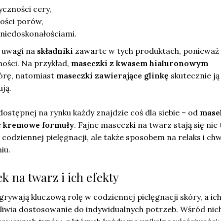
yczności cery,
ości porów,
niedoskonałościami.
e uwagi na
składniki
zawarte w tych produktach, ponieważ 
ności. Na przykład,
maseczki z kwasem hialuronowym
kórę, natomiast
maseczki zawierające glinkę
skutecznie ją
ują.
dostępnej na rynku każdy znajdzie coś dla siebie – od
mase
e
kremowe formuły
. Fajne maseczki na twarz stają się nie 
dziennej pielęgnacji, ale także sposobem na relaks i chwi
iu.
 na twarz i ich efekty
rywają kluczową rolę w codziennej pielęgnacji skóry, a ic
liwia dostosowanie do indywidualnych potrzeb. Wśród nic