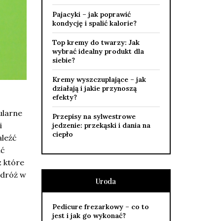
Pajacyki – jak poprawić
kondycję i spalić kalorie?
Top kremy do twarzy: Jak
wybrać idealny produkt dla
siebie?
Kremy wyszczuplające – jak
działają i jakie przynoszą
efekty?
ularne
Przepisy na sylwestrowe
i
jedzenie: przekąski i dania na
ciepło
aleźć
ić
z które
odróż w
Uroda
Pedicure frezarkowy – co to
jest i jak go wykonać?