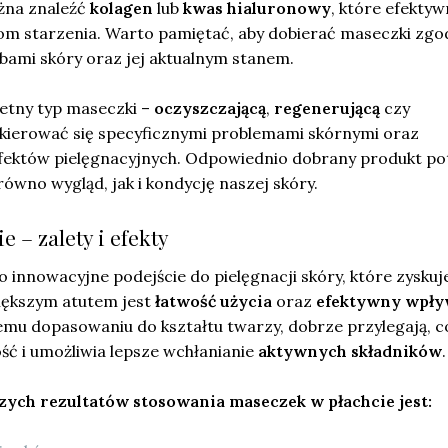
ożna znaleźć
kolagen
lub
kwas hialuronowy
, które efektyw
om starzenia. Warto pamiętać, aby dobierać maseczki zgo
bami skóry oraz jej aktualnym stanem.
retny typ maseczki –
oczyszczającą
,
regenerującą
czy
kierować się specyficznymi problemami skórnymi oraz
fektów pielęgnacyjnych. Odpowiednio dobrany produkt pot
wno wygląd, jak i kondycję naszej skóry.
e – zalety i efekty
o innowacyjne podejście do pielęgnacji skóry, które zyskuj
większym atutem jest
łatwość użycia
oraz
efektywny wpły
nemu dopasowaniu do kształtu twarzy, dobrze przylegają, c
ść i umożliwia lepsze wchłanianie
aktywnych składników
.
zych rezultatów stosowania maseczek w płachcie jest: