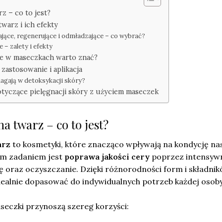
z – co to jest?
warz i ich efekty
jące, regenerujące i odmładzające – co wybrać?
 – zalety i efekty
wne w maseczkach warto znać?
zastosowanie i aplikacja
agają w detoksykacji skóry?
tyczące pielęgnacji skóry z użyciem maseczek
a twarz – co to jest?
arz
to kosmetyki, które znacząco wpływają na kondycję na
ym zadaniem jest
poprawa jakości cery
poprzez intensyw
ę oraz oczyszczanie. Dzięki różnorodności form i składni
dealnie dopasować do indywidualnych potrzeb każdej osoby
seczki przynoszą szereg korzyści: