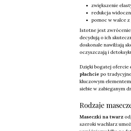
zwiększenie elast
redukcja widoczn
pomoc w walce z 
Istotne jest zwróceni
decydują o ich skutecz
doskonale nawilżają s
oczyszczają i detoksyk
Dzięki bogatej ofercie 
płachcie
po tradycyjn
kluczowym elementem co
siebie w zabieganym dn
Rodzaje maseczek
Maseczki na twarz
odg
szeroki wachlarz umoż