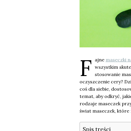
F
ajne
maseczki n
wszystkim skute
stosowanie mase
oczyszczenie cery? Dz
coś dla siebie, dostos
temat, aby odkryć, jaki
rodzaje maseczek przyn
świat maseczek, które
Spis treści