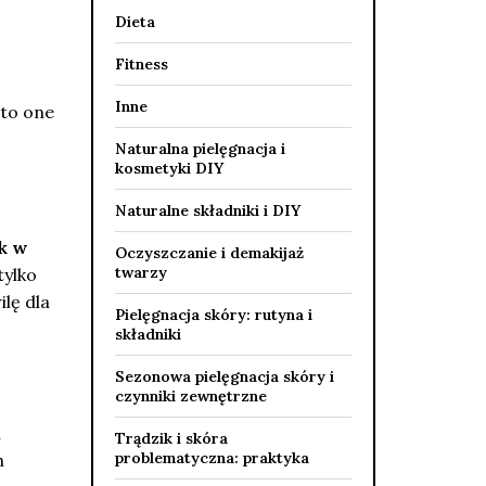
Dieta
Fitness
Inne
to one
Naturalna pielęgnacja i
kosmetyki DIY
Naturalne składniki i DIY
k w
Oczyszczanie i demakijaż
twarzy
tylko
lę dla
Pielęgnacja skóry: rutyna i
składniki
Sezonowa pielęgnacja skóry i
czynniki zewnętrzne
h
Trądzik i skóra
problematyczna: praktyka
h