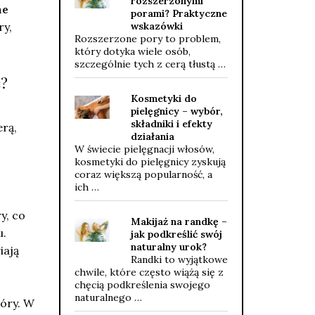
rozszerzonymi
ne
porami? Praktyczne
ry,
wskazówki
Rozszerzone pory to problem,
który dotyka wiele osób,
szczególnie tych z cerą tłustą …
ć?
Kosmetyki do
pielęgnicy – wybór,
składniki i efekty
erą,
działania
W świecie pielęgnacji włosów,
kosmetyki do pielęgnicy zyskują
coraz większą popularność, a
ich …
y, co
Makijaż na randkę –
u.
jak podkreślić swój
naturalny urok?
iają
Randki to wyjątkowe
chwile, które często wiążą się z
chęcią podkreślenia swojego
naturalnego …
kóry. W