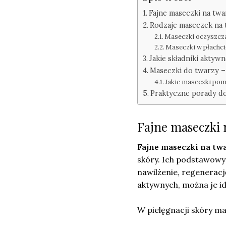
Fajne maseczki na twar
Rodzaje maseczek na t
Maseczki oczyszcza
Maseczki w płachcie
Jakie składniki akty
Maseczki do twarzy – 
Jakie maseczki pom
Praktyczne porady do
Fajne maseczki n
Fajne maseczki na tw
skóry. Ich podstawow
nawilżenie, regeneracj
aktywnych, można je i
W pielęgnacji skóry ma