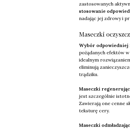
zastosowanych aktywnyc
stosowanie odpowied
nadając jej zdrowy i p
Maseczki oczyszcz
Wybór odpowiedniej 
pożądanych efektów w p
idealnym rozwiązaniem
eliminują zanieczyszcz
trądziku.
Maseczki regenerują
jest szczególnie istot
Zawierają one cenne s
teksturę cery.
Maseczki odmładzają