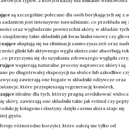
tawowych typów, z których każdy ma unikalne właściwości:
ające
są szczególnie polecane dla osób borykających się z 
 zadaniem jest intensywne nawadnianie, co przekłada się 
ości oraz wygładzenie powierzchni skóry, w składzie tych
znajdziemy takie składniki jak kwas hialuronowy czy glice
czające
skupiają się na eliminacji zanieczyszczeń oraz na
cności glinki lub aktywnego węgla skutecznie absorbują tok
 co przyczynia się do uzyskania zdrowszego wyglądu cery,
rujące
wspierają naturalne procesy naprawcze skóry i są
ane po długotrwałej ekspozycji na słońce lub szkodliwe cz
zwyczaj zawierają one bogate w składniki odżywcze oraz
bstancje, które przyspieszają regenerację komórek,
zające
idealne dla tych, którzy pragną zredukować widoc
ię skóry, zawierają one składniki takie jak retinol czy pepty
rodukcję kolagenu i elastyny, dzięki czemu skóra staje się
ziej gęsta.
feruje różnorodne korzyści, które zależą nie tylko od