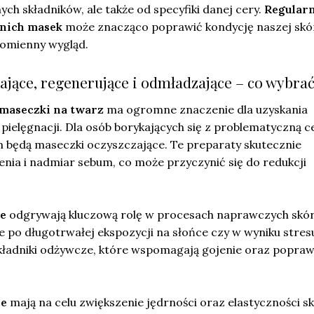
h składników, ale także od specyfiki danej cery.
Regular
nich masek
może znacząco poprawić kondycję naszej skó
romienny wygląd.
ające, regenerujące i odmładzające – co wybra
maseczki na twarz
ma ogromne znaczenie dla uzyskania
ielęgnacji. Dla osób borykających się z problematyczną c
 będą maseczki oczyszczające. Te preparaty skutecznie
enia i nadmiar sebum, co może przyczynić się do redukcji
ce
odgrywają kluczową rolę w procesach naprawczych skór
ne po długotrwałej ekspozycji na słońce czy w wyniku stres
kładniki odżywcze, które wspomagają gojenie oraz popraw
ce
mają na celu zwiększenie jędrności oraz elastyczności s