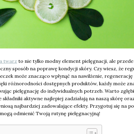
a twarz
to nie tylko modny element pielęgnacji, ale przede
czny sposób na poprawę kondycji skóry. Czy wiesz, że reg
czek może znacząco wpłynąć na nawilżenie, regenerację 
ięki różnorodności dostępnych produktów, każdy może zn
owując pielęgnację do indywidualnych potrzeb. Warto zgłęb
e składniki aktywne najlepiej zadziałają na naszą skórę ora
iosą najbardziej zadowalające efekty. Przygotuj się na p
 mogą odmienić Twoją rutynę pielęgnacyjną!