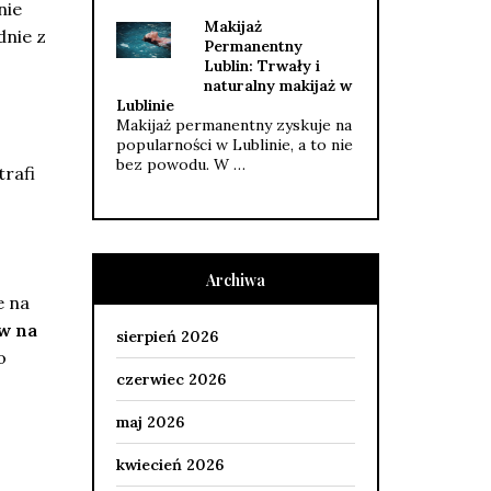
nie
Makijaż
dnie z
Permanentny
Lublin: Trwały i
naturalny makijaż w
Lublinie
Makijaż permanentny zyskuje na
popularności w Lublinie, a to nie
bez powodu. W …
rafi
Archiwa
e na
w na
sierpień 2026
o
czerwiec 2026
maj 2026
kwiecień 2026