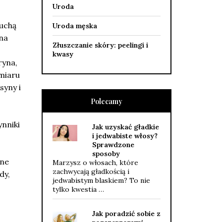
Uroda
suchą
Uroda męska
na
Złuszczanie skóry: peelingi i
kwasy
ryna,
dmiaru
syny i
Polecamy
ynniki
Jak uzyskać gładkie
i jedwabiste włosy?
Sprawdzone
sposoby
zne
Marzysz o włosach, które
zachwycają gładkością i
dy,
jedwabistym blaskiem? To nie
tylko kwestia …
Jak poradzić sobie z