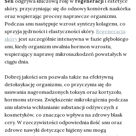
Sen
odgrywa kluczową rolę w
regeneracji
i estetyce
skóry, przyczyniając się do odnowy komórek naskórka
oraz wspierając procesy naprawcze organizmu.
Podczas snu następuje wzrost syntezy kolagenu, co
sprzyja jędrności i elastyczności skóry.
Regeneracja
skóry
jest szczególnie intensywna w fazie głębokiego
snu, kiedy organizm uwalnia hormon wzrostu,
wspierający naprawę mikrouszkodzeń powstałych w
ciągu dnia.
Dobrej jakości sen pozwala także na efektywną
detoksykację organizmu, co przyczynia się do
usuwania nagromadzonych toksyn oraz kortyzolu,
hormonu stresu. Zwiększenie mikrokrążenia podczas
snu ułatwia wchłanianie substancji odżywczych z
kosmetyków, co znacząco wpływa na zdrowy blask
cery. W rzeczywistości odpowiednia ilość snu oraz
zdrowe nawyki dotyczące higieny snu mogą