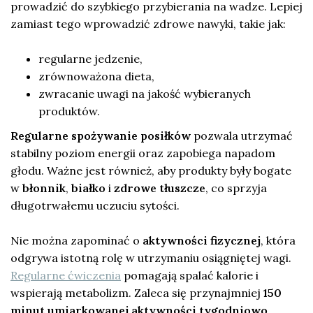
prowadzić do szybkiego przybierania na wadze. Lepiej
zamiast tego wprowadzić zdrowe nawyki, takie jak:
regularne jedzenie,
zrównoważona dieta,
zwracanie uwagi na jakość wybieranych
produktów.
Regularne spożywanie posiłków
pozwala utrzymać
stabilny poziom energii oraz zapobiega napadom
głodu. Ważne jest również, aby produkty były bogate
w
błonnik
,
białko
i
zdrowe tłuszcze
, co sprzyja
długotrwałemu uczuciu sytości.
Nie można zapominać o
aktywności fizycznej
, która
odgrywa istotną rolę w utrzymaniu osiągniętej wagi.
Regularne ćwiczenia
pomagają spalać kalorie i
wspierają metabolizm. Zaleca się przynajmniej
150
minut umiarkowanej aktywności tygodniowo
.