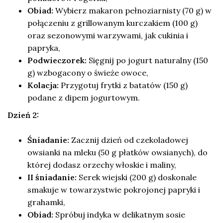
Obiad:
Wybierz makaron pełnoziarnisty (70 g) w
połączeniu z grillowanym kurczakiem (100 g)
oraz sezonowymi warzywami, jak cukinia i
papryka,
Podwieczorek:
Sięgnij po jogurt naturalny (150
g) wzbogacony o świeże owoce,
Kolacja:
Przygotuj frytki z batatów (150 g)
podane z dipem jogurtowym.
Dzień 2:
Śniadanie:
Zacznij dzień od czekoladowej
owsianki na mleku (50 g płatków owsianych), do
której dodasz orzechy włoskie i maliny,
II śniadanie:
Serek wiejski (200 g) doskonale
smakuje w towarzystwie pokrojonej papryki i
grahamki,
Obiad:
Spróbuj indyka w delikatnym sosie