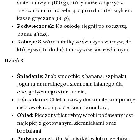
śmietanowym (100 g), który możesz łączyć z
pieczarkami oraz cebulą, a jako dodatek wybierz
kaszę gryczaną (60 g),
Podwieczorek:
Na osłodę sięgnij po soczystą
pomarańczę,
Kolacja:
Stwórz sałatkę ze świeżych warzyw, do
której warto dodać tuńczyka w sosie własnym.
Dzień 3:
Śniadanie:
Zrób smoothie z banana, szpinaku,
jogurtu naturalnego i siemienia lnianego dla
energetycznego startu dnia,
II śniadanie:
Chleb razowy doskonale komponuje
się z awokado i plasterkiem pomidora,
Obiad:
Pieczony filet rybny w folii podawany jest
najlepiej z gotowanymi ziemniakami oraz
brokułami,
Podwieczorek:
Garść migdałów lub orzechów