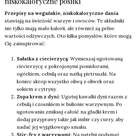
niskokaloryczne posiłki
Przepisy na wegańskie, niskokaloryczne dania
stawiają na świeżość warzyw i owoców. Te składniki
nie tylko mają mało kalorii, ale również są pełne
wartości odżywczych. Oto kilka pomysłów, które mogą
Cię zainspirować:
Sałatka z ciecierzycą
: Wymieszaj ugotowaną
ciecierzycę z pokrojonymi pomidorami,
ogórkiem, cebulą oraz natką pietruszki. Na
koniec skrop wszystko oliwą z oliwek oraz
sokiem z cytryny.
Zupa krem z dyni
: Ugotuj kawałki dyni razem z
cebulą i czosnkiem w bulionie warzywnym. Po
ugotowaniu zmiksuj całość na gładki krem i
dodaj przyprawy takie jak imbir czy curry, aby
nadać jej wyjątkowego smaku.
Stir-fry z warzywami
: Na patelni podsmaż