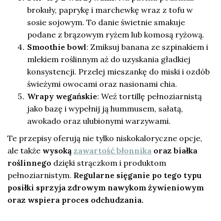
brokuły, paprykę i marchewkę wraz z tofu w
sosie sojowym. To danie świetnie smakuje
podane z brązowym ryżem lub komosą ryżową.
Smoothie bowl
: Zmiksuj banana ze szpinakiem i
mlekiem roślinnym aż do uzyskania gładkiej
konsystencji. Przelej mieszankę do miski i ozdób
świeżymi owocami oraz nasionami chia.
Wrapy wegańskie
: Weź tortillę pełnoziarnistą
jako bazę i wypełnij ją hummusem, sałatą,
awokado oraz ulubionymi warzywami.
Te przepisy oferują nie tylko niskokaloryczne opcje,
ale także
wysoką
zawartość błonnika
oraz białka
roślinnego
dzięki strączkom i produktom
pełnoziarnistym.
Regularne sięganie po tego typu
posiłki sprzyja zdrowym nawykom żywieniowym
oraz wspiera proces odchudzania.