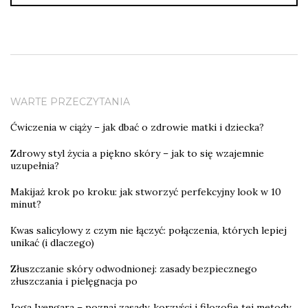
WARTE PRZECZYTANIA
Ćwiczenia w ciąży – jak dbać o zdrowie matki i dziecka?
Zdrowy styl życia a piękno skóry – jak to się wzajemnie
uzupełnia?
Makijaż krok po kroku: jak stworzyć perfekcyjny look w 10
minut?
Kwas salicylowy z czym nie łączyć: połączenia, których lepiej
unikać (i dlaczego)
Złuszczanie skóry odwodnionej: zasady bezpiecznego
złuszczania i pielęgnacja po
Joga Iyengara – poznaj zasady, korzyści i filozofię tej metody