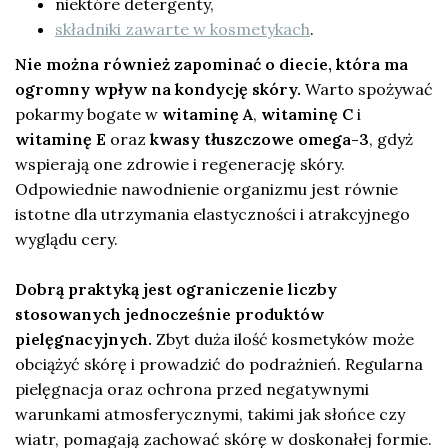
niektóre detergenty,
składniki zawarte w kosmetykach
.
Nie można również zapominać o diecie, która ma
ogromny wpływ na kondycję skóry.
Warto spożywać
pokarmy bogate w
witaminę A
,
witaminę C
i
witaminę E
oraz
kwasy tłuszczowe omega-3
, gdyż
wspierają one zdrowie i regenerację skóry.
Odpowiednie nawodnienie organizmu jest równie
istotne dla utrzymania elastyczności i atrakcyjnego
wyglądu cery.
Dobrą praktyką jest ograniczenie liczby
stosowanych jednocześnie produktów
pielęgnacyjnych.
Zbyt duża ilość kosmetyków może
obciążyć skórę i prowadzić do podrażnień. Regularna
pielęgnacja oraz ochrona przed negatywnymi
warunkami atmosferycznymi, takimi jak słońce czy
wiatr, pomagają zachować skórę w doskonałej formie.