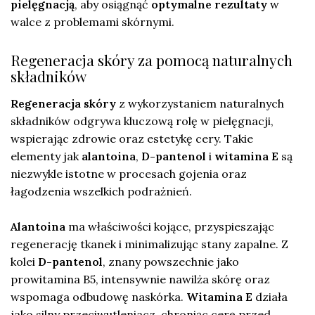
pielęgnacją
, aby osiągnąć
optymalne rezultaty
w
walce z problemami skórnymi.
Regeneracja skóry za pomocą naturalnych
składników
Regeneracja skóry
z wykorzystaniem naturalnych
składników odgrywa kluczową rolę w pielęgnacji,
wspierając zdrowie oraz estetykę cery. Takie
elementy jak
alantoina
,
D-pantenol
i
witamina E
są
niezwykle istotne w procesach gojenia oraz
łagodzenia wszelkich podrażnień.
Alantoina
ma właściwości kojące, przyspieszając
regenerację tkanek i minimalizując stany zapalne. Z
kolei
D-pantenol
, znany powszechnie jako
prowitamina B5, intensywnie nawilża skórę oraz
wspomaga odbudowę naskórka.
Witamina E
działa
jako silny przeciwutleniacz, chroniąc cerę przed