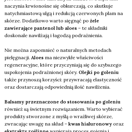
naczynia krwionośne się obkurczają, co skutkuje
natychmiastową ulgą i redukcją czerwonych plam na
skórze. Dodatkowo warto sięgnąć po
żele
zawierające pantenol lub aloes
– te składniki
doskonale nawilżają i łagodzą podrażnienia.
Nie można zapomnieć o naturalnych metodach
pielęgnacji.
Aloes
ma niezwykłe właściwości
regeneracyjne, które przyczyniają się do szybszego
uspokojenia podrażnionej skóry.
Olejki po goleniu
także przynoszą korzyści: przywracają elastyczność
oraz dostarczają odpowiednią ilość nawilżenia.
Balsamy przeznaczone do stosowania po goleniu
również są świetnym rozwiązaniem. Warto wybierać
produkty stworzone z myślą o wrażliwej skórze,
zwracając uwagę na skład –
kwas hialuronowy
oraz
ekstrakty roślinne
wspierają proces gojenia i