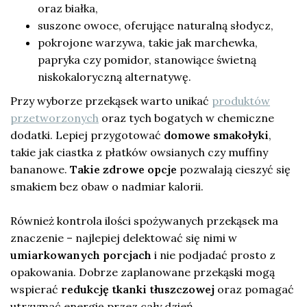
oraz białka,
suszone owoce, oferujące naturalną słodycz,
pokrojone warzywa, takie jak marchewka,
papryka czy pomidor, stanowiące świetną
niskokaloryczną alternatywę.
Przy wyborze przekąsek warto unikać
produktów
przetworzonych
oraz tych bogatych w chemiczne
dodatki. Lepiej przygotować
domowe smakołyki
,
takie jak ciastka z płatków owsianych czy muffiny
bananowe.
Takie zdrowe opcje
pozwalają cieszyć się
smakiem bez obaw o nadmiar kalorii.
Również kontrola ilości spożywanych przekąsek ma
znaczenie – najlepiej delektować się nimi w
umiarkowanych porcjach
i nie podjadać prosto z
opakowania. Dobrze zaplanowane przekąski mogą
wspierać
redukcję tkanki tłuszczowej
oraz pomagać
utrzymać energię przez cały dzień.