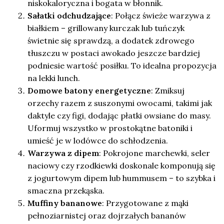
niskokaloryczna i bogata w błonnik.
Sałatki odchudzające
: Połącz świeże warzywa z
białkiem – grillowany kurczak lub tuńczyk
świetnie się sprawdzą, a dodatek zdrowego
tłuszczu w postaci awokado jeszcze bardziej
podniesie wartość posiłku. To idealna propozycja
na lekki lunch.
Domowe batony energetyczne
: Zmiksuj
orzechy razem z suszonymi owocami, takimi jak
daktyle czy figi, dodając płatki owsiane do masy.
Uformuj wszystko w prostokątne batoniki i
umieść je w lodówce do schłodzenia.
Warzywa z dipem
: Pokrojone marchewki, seler
naciowy czy rzodkiewki doskonale komponują się
z jogurtowym dipem lub hummusem – to szybka i
smaczna przekąska.
Muffiny bananowe
: Przygotowane z mąki
pełnoziarnistej oraz dojrzałych bananów