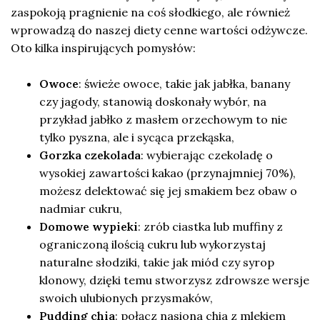
zaspokoją pragnienie na coś słodkiego, ale również
wprowadzą do naszej diety cenne wartości odżywcze.
Oto kilka inspirujących pomysłów:
Owoce
: świeże owoce, takie jak jabłka, banany
czy jagody, stanowią doskonały wybór, na
przykład jabłko z masłem orzechowym to nie
tylko pyszna, ale i sycąca przekąska,
Gorzka czekolada
: wybierając czekoladę o
wysokiej zawartości kakao (przynajmniej 70%),
możesz delektować się jej smakiem bez obaw o
nadmiar cukru,
Domowe wypieki
: zrób ciastka lub muffiny z
ograniczoną ilością cukru lub wykorzystaj
naturalne słodziki, takie jak miód czy syrop
klonowy, dzięki temu stworzysz zdrowsze wersje
swoich ulubionych przysmaków,
Pudding chia
: połącz nasiona chia z mlekiem