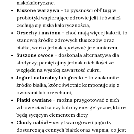
niskokaloryczne,
Kiszone warzywa
– te pyszności obfitują w
probiotyki wspierające zdrowie jelit i również
cechują się niską kalorycznością,
Orzechy i nasiona
– choć mają więcej kalorii, to
stanowią źródło zdrowych tłuszczów oraz
białka, warto jednak spożywać je z umiarem,
Suszone owoce
– doskonała alternatywa dla
słodyczy; pamiętajmy jednak o ich ilości ze
względu na wysoką zawartość cukru,
Jogurt naturalny lub grecki
– to znakomite
źródło białka, które świetnie komponuje się z
owocami lub orzechami,
Płatki owsiane
– można przygotować z nich
zdrowe ciastka czy batony energetyczne, które
będą sycącym elementem diety,
Chudy nabiał
– sery twarogowe i jogurty
dostarczają cennych białek oraz wapnia, co jest