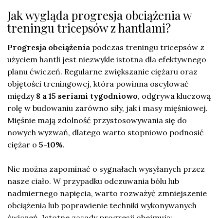
Jak wygląda progresja obciążenia w
treningu tricepsów z hantlami?
Progresja obciążenia
podczas treningu tricepsów z
użyciem hantli jest niezwykle istotna dla efektywnego
planu ćwiczeń. Regularne zwiększanie ciężaru oraz
objętości treningowej, która powinna oscylować
między
8 a 15 seriami tygodniowo
, odgrywa kluczową
rolę w budowaniu zarówno siły, jak i masy mięśniowej.
Mięśnie mają zdolność przystosowywania się do
nowych wyzwań, dlatego warto stopniowo podnosić
ciężar o
5-10%
.
Nie można zapominać o sygnałach wysyłanych przez
nasze ciało. W przypadku odczuwania bólu lub
nadmiernego napięcia, warto rozważyć zmniejszenie
obciążenia lub poprawienie techniki wykonywanych
ćwiczeń. Istotne zasady progresji obejmują: