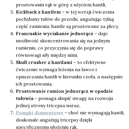
prostowaniu rąk w górę z użyciem hantli,
Kickback z hantlem
– w tej wersji ćwiczenia
pochylamy tułów do przodu, angażując tylną
część ramienia; hantle są prostowane za plecy,
Francuskie wyciskanie jednorącz
– daje
możliwość skoncentrowania się na jednym
ramieniu, co przyczynia się do poprawy
równowagi siły między nimi,
Skull crusher z hantlami
– to efektywne
ćwiczenie wymaga leżenia na ławce i
opuszczania hantli w kierunku czoła, a następnie
ich prostowania,
Prostowanie ramion jednorącz w opadzie
tułowia
– pomaga skupić uwagę na rozwoju
jednej strony tricepsa naraz,
Pompki diamentowe
– choć nie wymagają hantli,
doskonale angażują tricepsy dzięki
specyficznemu ułożeniu rąk,