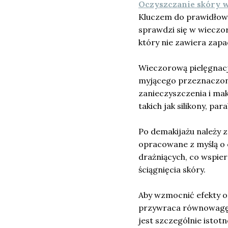
Oczyszczanie skóry w
Kluczem do prawidłowe
sprawdzi się w wieczo
który nie zawiera zap
Wieczorową pielęgnacj
myjącego przeznaczone
zanieczyszczenia i mak
takich jak silikony, par
Po demakijażu należy z
opracowane z myślą o 
drażniących, co wspier
ściągnięcia skóry.
Aby wzmocnić efekty oc
przywraca równowagę p
jest szczególnie istot