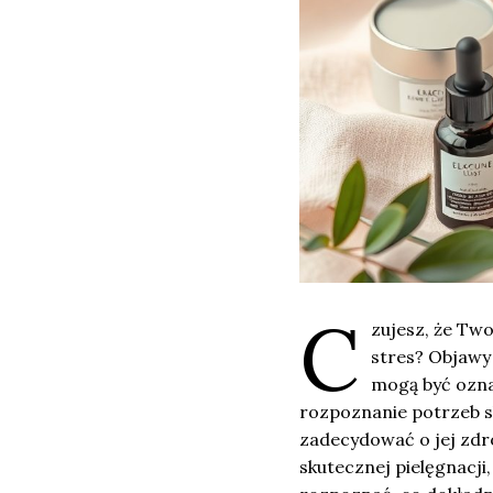
C
zujesz, że Tw
stres? Objawy 
mogą być ozna
rozpoznanie potrzeb sk
zadecydować o jej zdr
skutecznej pielęgnacji,