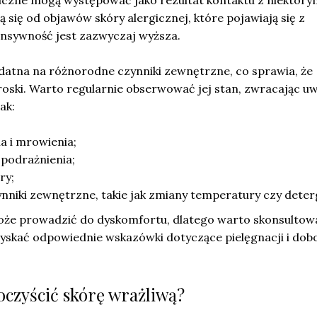
giczne mogą występować jako rezultat kontaktu z niektóry
ą się od objawów skóry alergicznej, które pojawiają się z
ensywność jest zazwyczaj wyższa.
odatna na różnorodne czynniki zewnętrzne, co sprawia, że
oski. Warto regularnie obserwować jej stan, zwracając u
ak:
ia i mrowienia;
 podrażnienia;
ry;
nniki zewnętrzne, takie jak zmiany temperatury czy deter
że prowadzić do dyskomfortu, dlatego warto skonsultowa
yskać odpowiednie wskazówki dotyczące pielęgnacji i dob
oczyścić skórę wrażliwą?