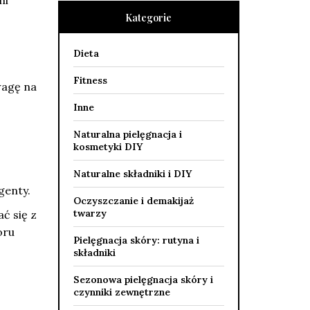
mi
Kategorie
Dieta
Fitness
wagę na
Inne
Naturalna pielęgnacja i
kosmetyki DIY
Naturalne składniki i DIY
genty.
Oczyszczanie i demakijaż
twarzy
ć się z
oru
Pielęgnacja skóry: rutyna i
składniki
Sezonowa pielęgnacja skóry i
czynniki zewnętrzne