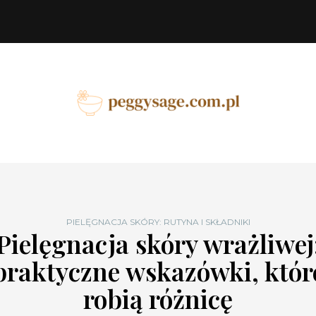
PIELĘGNACJA SKÓRY: RUTYNA I SKŁADNIKI
Pielęgnacja skóry wrażliwej
praktyczne wskazówki, któr
robią różnicę