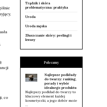
Trądzik i skóra
problematyczna: praktyka
gólnie
yjący,
Uroda
Uroda męska
asła
Złuszczanie skóry: peelingi i
kwasy
,
ą
Polecamy
ancji
Najlepsze podkłady
do twarzy: ranking,
porady i wybór
idealnego produktu
Najlepszy podkład do twarzy to
kluczowy element każdej
i, co
kosmetyczki, a jego dobór może
…