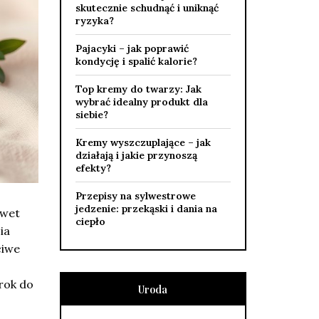
skutecznie schudnąć i uniknąć
ryzyka?
Pajacyki – jak poprawić
kondycję i spalić kalorie?
Top kremy do twarzy: Jak
wybrać idealny produkt dla
siebie?
Kremy wyszczuplające – jak
działają i jakie przynoszą
efekty?
Przepisy na sylwestrowe
jedzenie: przekąski i dania na
awet
ciepło
ia
ciwe
rok do
Uroda