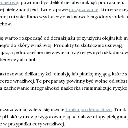
rażliwej
powinno być delikatne, aby uniknąć podrażnień.
j pielęgnacji jest dwuetapowe
oczyszczanie
, które szcze
rnej rutynie. Rano wystarczy zastosować łagodny środek m
achów.
ę warto rozpocząć od demakijażu przy użyciu olejku lub m
go do skóry wrażliwej. Produkty te skutecznie usuwają
ijaż, a jednocześnie nie zawierają agresywnych składników
abeny czy alkohol.
astosować delikatny żel, emulsję lub piankę myjącą, które s
cerze wrażliwej. Te preparaty powinny być wolne od subst
a zachowanie integralności naskórka i minimalizuje ryzyko
zyszczania, zaleca się użycie
toniku po demakijażu
. Tonik
H skóry oraz przygotowuje ją na dalsze etapy pielęgnacj
ne w przypadku cery wrażliwej.