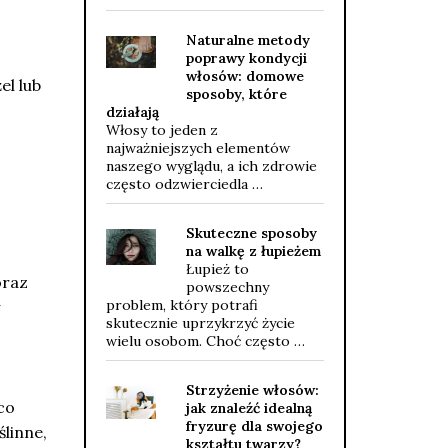
Naturalne metody
poprawy kondycji
włosów: domowe
el lub
sposoby, które
działają
Włosy to jeden z
najważniejszych elementów
naszego wyglądu, a ich zdrowie
często odzwierciedla …
Skuteczne sposoby
na walkę z łupieżem
Łupież to
oraz
powszechny
problem, który potrafi
skutecznie uprzykrzyć życie
wielu osobom. Choć często …
Strzyżenie włosów:
co
jak znaleźć idealną
fryzurę dla swojego
ślinne,
kształtu twarzy?