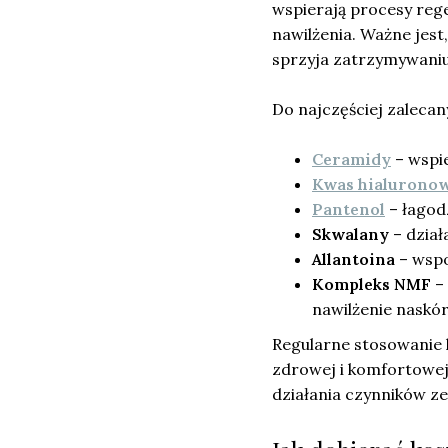
wspierają procesy re
nawilżenia. Ważne jest
sprzyja zatrzymywaniu
Do najczęściej zalecan
Ceramidy
– wspi
Kwas hialurono
Pantenol
– łagodz
Skwalany
– dział
Allantoina
– wspo
Kompleks NMF
– 
nawilżenie naskór
Regularne stosowanie 
zdrowej i komfortowej 
działania czynników z