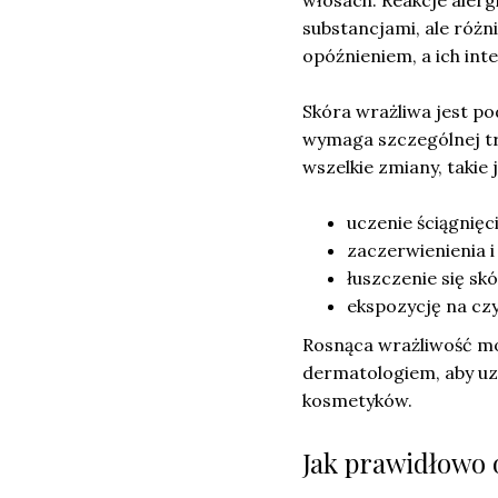
włosach. Reakcje aler
substancjami, ale różni
opóźnieniem, a ich int
Skóra wrażliwa jest p
wymaga szczególnej tr
wszelkie zmiany, takie j
uczenie ściągnięc
zaczerwienienia i
łuszczenie się skó
ekspozycję na czy
Rosnąca wrażliwość mo
dermatologiem, aby uz
kosmetyków.
Jak prawidłowo 