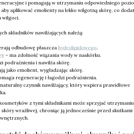
generacyjne i pomagają w utrzymaniu odpowiedniego pozi
, aby aplikować emolienty na lekko wilgotną skórę, co dod
 wilgoci.
ych składników nawilżających należą:
erają odbudowę płaszcza
hydrolipidowego
.
wy
– ma zdolność wiązania wody w naskórku.
i podrażnienia i nawilża skórę.
ają jako emolient, wygładzając skórę.
maga regenerację i łagodzi podrażnienia.
naturalny czynnik nawilżający, który wspiera prawidłowe
ka.
kosmetyków z tymi składnikami może sprzyjać utrzymaniu
skóry wrażliwej, chroniąc ją jednocześnie przed skutkami
ewnętrznych.