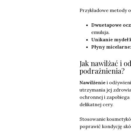
Przykładowe metody o
Dwuetapowe ocz
emulsja.
Unikanie mydeł 
Płyny micelarne
Jak nawilżać i o
podrażnienia?
Nawilżenie
i odżywien
utrzymania jej zdrowi
ochronnej i zapobiega 
delikatnej cery.
Stosowanie kosmetyków
poprawić kondycję skóry