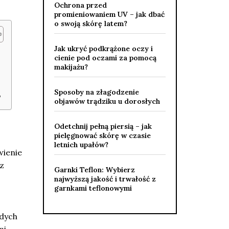
Ochrona przed
promieniowaniem UV – jak dbać
o swoją skórę latem?
Jak ukryć podkrążone oczy i
cienie pod oczami za pomocą
makijażu?
Sposoby na złagodzenie
?
objawów trądziku u dorosłych
Odetchnij pełną piersią – jak
pielęgnować skórę w czasie
letnich upałów?
wienie
z
Garnki Teflon: Wybierz
najwyższą jakość i trwałość z
garnkami teflonowymi
udych