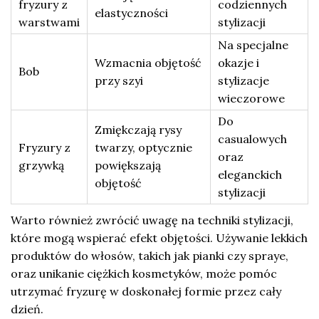
fryzury z
codziennych
elastyczności
warstwami
stylizacji
Na specjalne
Wzmacnia objętość
okazje i
Bob
przy szyi
stylizacje
wieczorowe
Do
Zmiękczają rysy
casualowych
Fryzury z
twarzy, optycznie
oraz
grzywką
powiększają
eleganckich
objętość
stylizacji
Warto również zwrócić uwagę na techniki stylizacji,
które mogą wspierać efekt objętości. Używanie lekkich
produktów do włosów, takich jak pianki czy spraye,
oraz unikanie ciężkich kosmetyków, może pomóc
utrzymać fryzurę w doskonałej formie przez cały
dzień.