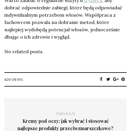
Warto zadbać o regularne wizyty u
fryzjera
, aby
dobrać odpowiednie zabiegi, które będą odpowiadać
indywidualnym potrzebom włosów. Współpraca z
fachowcem pozwala na dobranie metod, które
najlepiej wydobędą potencjał włosów, jednocześnie
dbając o ich zdrowie i wygląd.
No related posts.
626 VIEWS
PREVIOUS
Kremy pod oczy: jak wybrać i stosować
najlepsze produkty przeciwzmarszczkowe?