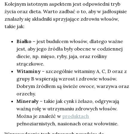
Kolejnym istotnym aspektem jest odpowiedni tryb
życia oraz dieta. Warto zadbać o to, aby w jadłospisie
znalazły się składniki sprzyjające zdrowiu włosów,
takie jak:
Białko
– jest budulcem włosów, dlatego ważne
jest, aby jego źródła były obecne w codziennej
diecie, np. mięso, ryby, jaja, oraz rośliny
strączkowe.
Witaminy
– szczególnie witaminy A, C, D oraz z
grupy B wspierają wzrost i zdrowie włosów.
Dobrym źródłem są świeże owoce, warzywa oraz
orzechy.
Minerały
– takie jak cynk i żelazo, odgrywają
ważną rolę w utrzymaniu zdrowych włosów.
Można je znaleźć w
produktach
pełnoziarnistych, nasionach oraz wołowinie.
Wprowadzenie tych zdrowych nawyków do