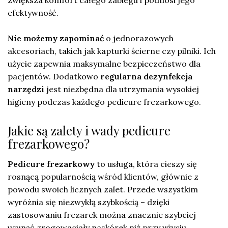
zwiększa komfort całego zabiegu i podnosi jego
efektywność.
Nie możemy zapominać
o jednorazowych
akcesoriach, takich jak kapturki ścierne czy pilniki. Ich
użycie zapewnia maksymalne bezpieczeństwo dla
pacjentów. Dodatkowo
regularna dezynfekcja
narzędzi
jest niezbędna dla utrzymania wysokiej
higieny podczas każdego pedicure frezarkowego.
Jakie są zalety i wady pedicure
frezarkowego?
Pedicure frezarkowy
to usługa, która cieszy się
rosnącą popularnością wśród klientów, głównie z
powodu swoich licznych zalet. Przede wszystkim
wyróżnia się niezwykłą szybkością – dzięki
zastosowaniu frezarek można znacznie szybciej
usunąć zrogowaciały naskórek niż przy użyciu