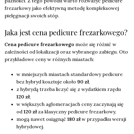
paznokci. Z tego powodu warto rozważyć pedicure
frezarkowy jako efektywną metodę kompleksowej
pielęgnacji swoich stóp.
Jaka jest cena pedicure frezarkowego?
Cena pedicure frezarkowego
może się różnić w
zależności od lokalizacji oraz wybranego zabiegu. Oto
przykładowe ceny w różnych miastach:
w mniejszych miastach standardowy pedicure
bez hybryd kosztuje około
90 zł
,
z hybrydą trzeba liczyć się z wydatkiem rzędu
120 zł
,
w większych aglomeracjach ceny zaczynają się
od
120 zł
za klasyczny pedicure frezarkowy,
mogą nawet osiągnąć
180 zł
w przypadku wersji
hybrydowej.