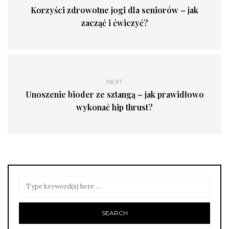
Korzyści zdrowotne jogi dla seniorów – jak
zacząć i ćwiczyć?
NEXT
Unoszenie bioder ze sztangą – jak prawidłowo
wykonać hip thrust?