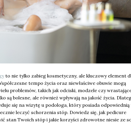
zy
to nie tylko zabieg kosmetyczny, ale kluczowy element d
Współczesne tempo życia oraz niewłaściwe obuwie mogą
elu problemów, takich jak odciski, modzele czy wrastając
lko są bolesne, ale również wpływają na jakość życia. Dlate
duje się na wizytę u podologa, który posiada odpowiednią
tecznie leczyć schorzenia stóp. Dowiedz się, jak pedicure
ć stan Twoich stóp i jakie korzyści zdrowotne niesie ze s