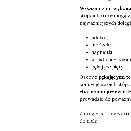
Wskazania do wykona
stopami, które mogą 
najważniejszych doleg
odciski,
modzele,
nagniotki,
wrastające pazno
pękające pięty.
Osoby z
pękającymi p
kondycję swoich stóp.
chorobami przewlekł
prowadzić do poważny
Z drugiej strony wart
do nich: