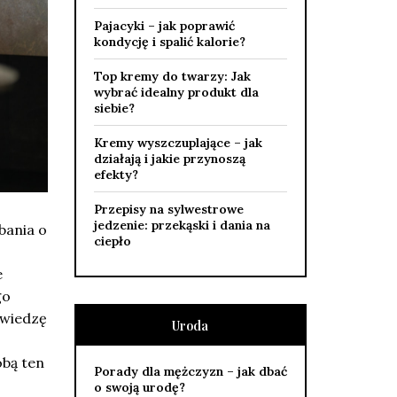
Pajacyki – jak poprawić
kondycję i spalić kalorie?
Top kremy do twarzy: Jak
wybrać idealny produkt dla
siebie?
Kremy wyszczuplające – jak
działają i jakie przynoszą
efekty?
Przepisy na sylwestrowe
jedzenie: przekąski i dania na
bania o
ciepło
e
go
 wiedzę
Uroda
obą ten
Porady dla mężczyzn – jak dbać
o swoją urodę?