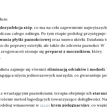
kcie.
dezynfekcja stóp
, co ma na celu zapewnienie najwyższych
dczas całego zabiegu. Po tym etapie podolog przystępuje
wania płytki paznokciowej
oraz usuwa skórki. Działania t
ylko do poprawy estetyki, ale także do zdrowia paznokci. W
 zrogowaceń stosuje się
preparat z mocznikiem
, który
.
lista zajmuje się również
eliminacją odcisków i modzeli
.
gająca użycia jednorazowych narzędzi, co gwarantuje pe
ę z wrastającymi paznokciami, terapia obejmuje ich
staran
ożenie metod łagodzących towarzyszące dolegliwości. N
podolog wmasowuje w
stopy
krem pielęgnacyjny
, co wspi