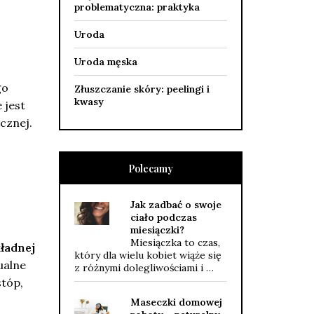
problematyczna: praktyka
Uroda
Uroda męska
go
Złuszczanie skóry: peelingi i
kwasy
 jest
cznej.
Polecamy
Jak zadbać o swoje
ciało podczas
miesiączki?
Miesiączka to czas,
ładnej
który dla wielu kobiet wiąże się
ualne
z różnymi dolegliwościami i …
stóp,
Maseczki domowej