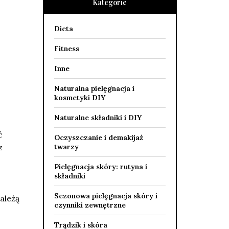
Kategorie
Dieta
Fitness
Inne
Naturalna pielęgnacja i
kosmetyki DIY
Naturalne składniki i DIY
ć
Oczyszczanie i demakijaż
z
twarzy
Pielęgnacja skóry: rutyna i
składniki
Sezonowa pielęgnacja skóry i
ależą
czynniki zewnętrzne
Trądzik i skóra