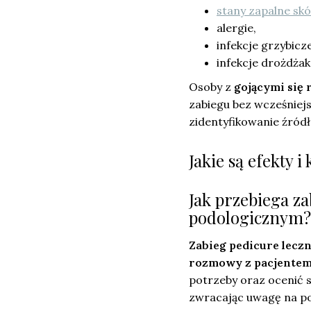
stany zapalne skó
alergie,
infekcje grzybicze
infekcje drożdża
Osoby z
gojącymi się
zabiegu bez wcześniejs
zidentyfikowanie źródł
Jakie są efekty 
Jak przebiega za
podologicznym?
Zabieg pedicure lecz
rozmowy z pacjente
potrzeby oraz ocenić s
zwracając uwagę na pot