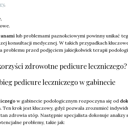
ry
,
,
kowe.
 ranami
lub problemami paznokciowymi powinny unikać te
zej konsultacji medycznej. W takich przypadkach kluczowe
a problemu przed podjęciem jakiejkolwiek terapii podologi
i korzyści zdrowotne pedicure leczniczego?
bieg pedicure leczniczego w gabinecie
niczego
w gabinecie podologicznym rozpoczyna się od
dok
m
. Ten krok jest kluczowy, gdyż pozwala zrozumieć indywid
tan zdrowia stóp. Następnie specjalista dokonuje analizy 
encjalne problemy, takie jak: