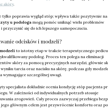
ie skóry
.
e tylko poprawia wygląd stóp; wpływa także pozytywnie na 
zyty u podologa
mogą pomóc uniknąć wielu problemów
i przyczynić się do ich lepszego samopoczucia.
uwanie odcisków i modzeli?
 modzeli
to istotny etap w trakcie terapeutycznego pedicu
kwalifikowany podolog. Proces ten polega na eliminacji
ntów skóry za pomocą precyzyjnych narzędzi, głównie ska
w wyniku tarcia oraz nacisku na skórę, podczas gdy modzel
ia wymagające szczególnej uwagi.
ty specjalista dokładnie ocenia kondycję stóp pacjenta p
egu. W zależności od indywidualnych potrzeb stosuje
wania zrogowień. Cały proces zazwyczaj przebiega bezp
, a jego głównym celem jest przywrócenie komfortu oraz 