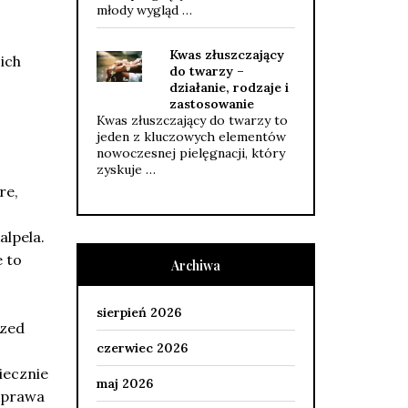
młody wygląd …
Kwas złuszczający
ich
do twarzy –
działanie, rodzaje i
zastosowanie
Kwas złuszczający do twarzy to
jeden z kluczowych elementów
nowoczesnej pielęgnacji, który
zyskuje …
re,
lpela.
e to
Archiwa
sierpień 2026
rzed
czerwiec 2026
iecznie
maj 2026
poprawa