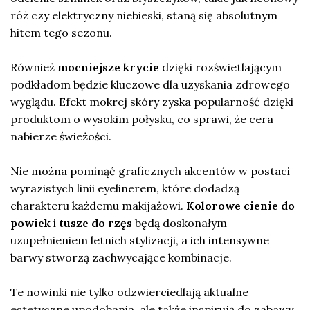
róż czy elektryczny niebieski, staną się absolutnym
hitem tego sezonu.
Również
mocniejsze krycie
dzięki rozświetlającym
podkładom będzie kluczowe dla uzyskania zdrowego
wyglądu. Efekt mokrej skóry zyska popularność dzięki
produktom o wysokim połysku, co sprawi, że cera
nabierze świeżości.
Nie można pominąć graficznych akcentów w postaci
wyrazistych linii eyelinerem, które dodadzą
charakteru każdemu makijażowi.
Kolorowe cienie do
powiek
i
tusze do rzęs
będą doskonałym
uzupełnieniem letnich stylizacji, a ich intensywne
barwy stworzą zachwycające kombinacje.
Te nowinki nie tylko odzwierciedlają aktualne
estetyczne upodobania, ale także inspirują do zabawy