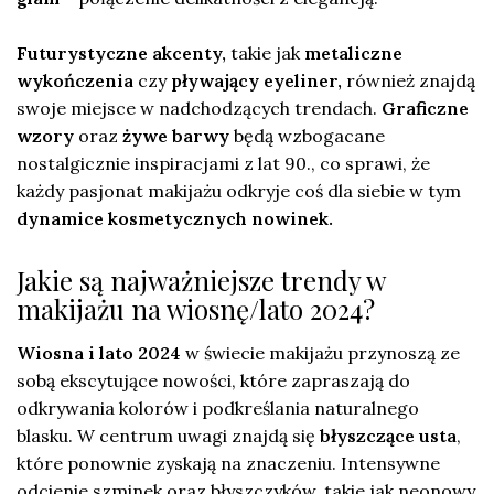
Futurystyczne akcenty,
takie jak
metaliczne
wykończenia
czy
pływający eyeliner,
również znajdą
swoje miejsce w nadchodzących trendach.
Graficzne
wzory
oraz
żywe barwy
będą wzbogacane
nostalgicznie inspiracjami z lat 90., co sprawi, że
każdy pasjonat makijażu odkryje coś dla siebie w tym
dynamice kosmetycznych nowinek.
Jakie są najważniejsze trendy w
makijażu na wiosnę/lato 2024?
Wiosna i lato 2024
w świecie makijażu przynoszą ze
sobą ekscytujące nowości, które zapraszają do
odkrywania kolorów i podkreślania naturalnego
blasku. W centrum uwagi znajdą się
błyszczące usta
,
które ponownie zyskają na znaczeniu. Intensywne
odcienie szminek oraz błyszczyków, takie jak neonowy