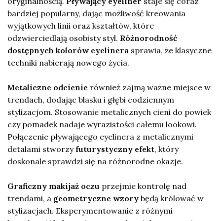
oryginalnością.
Pływający eyeliner
staje się coraz
bardziej popularny, dając możliwość kreowania
wyjątkowych linii oraz kształtów, które
odzwierciedlają osobisty styl.
Różnorodność
dostępnych kolorów eyelinera
sprawia, że klasyczne
techniki nabierają nowego życia.
Metaliczne odcienie
również zajmą ważne miejsce w
trendach, dodając blasku i głębi codziennym
stylizacjom. Stosowanie metalicznych cieni do powiek
czy pomadek nadaje wyrazistości całemu lookowi.
Połączenie pływającego eyelinera z metalicznymi
detalami stworzy
futurystyczny efekt
, który
doskonale sprawdzi się na różnorodne okazje.
Graficzny makijaż oczu
przejmie kontrolę nad
trendami, a
geometryczne wzory
będą królować w
stylizacjach. Eksperymentowanie z różnymi