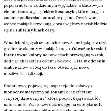
popularności w codziennym wyglądzie, a kluczowym
elementem stają się
lekkie kosmetyki,
które mają za
zadanie podkreślać naturalne piękno. Oczekiwania
wobec makijażu ewoluują, coraz większy nacisk kładzie
się na
subtelny blask cery.
W nadchodzących sezonach zauważalne będą również
graficzne akcenty w makijażu oczu.
Odważne kreski i
intensywne kolory
na powiekach przyciągną wzrok,
dodając charakteru całemu lookowi.
Usta w odcieniu
ombré
znów wrócą do łask, otwierając nowe
możliwości stylizacji.
Dodatkowo, pojawią się inspiracje do zabawy z
monochromatycznymi tonami
oraz efektami
„czystej dziewczyny,”
które podkreślają świeżość i
naturalność. Warto zwrócić uwagę na estetykę
soft
glam
– połączenie delikatności z elegancją.