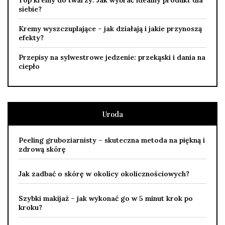
Top kremy do twarzy: Jak wybrać idealny produkt dla
siebie?
Kremy wyszczuplające – jak działają i jakie przynoszą
efekty?
Przepisy na sylwestrowe jedzenie: przekąski i dania na
ciepło
Uroda
Peeling gruboziarnisty – skuteczna metoda na piękną i
zdrową skórę
Jak zadbać o skórę w okolicy okolicznościowych?
Szybki makijaż – jak wykonać go w 5 minut krok po
kroku?