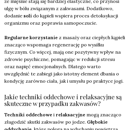
że mięśnie stają się bardziej elastyczne, co przynosi
ulgę w bólu związanym z zakwasami. Dodatkowo,
dodanie
soli
do kąpieli wspiera proces detoksykacji
organizmu oraz poprawia samopoczucie.
Regularne korzystanie
z masaży oraz ciepłych kąpieli
znacząco wspomaga regenerację po wysiłku
fizycznym. Co więcej, mają one pozytywny wpływ na
zdrowie psychiczne, pomagając w redukcji stresu
oraz napięć emocjonalnych. Dlatego warto
uwzględnić te zabiegi jako istotny element dbania o
kondycję zarówno ciała, jak i umysłu po praktyce jogi.
Jakie techniki oddechowe i relaksacyjne są
skuteczne w przypadku zakwasów?
Techniki oddechowe
i
relaksacyjne
mogą znacząco
złagodzić skutki zakwasów po jodze.
Głębokie
oddychanie
, które polega na wdychaniu powietrza