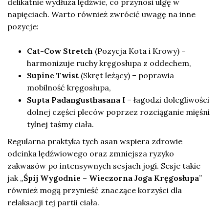
delikatnie wydłuża lędźwie, co przynosi ulgę w
napięciach. Warto również zwrócić uwagę na inne
pozycje:
Cat-Cow Stretch
(Pozycja Kota i Krowy) –
harmonizuje ruchy kręgosłupa z oddechem,
Supine Twist
(Skręt leżący) – poprawia
mobilność kręgosłupa,
Supta Padangusthasana I
– łagodzi dolegliwości
dolnej części pleców poprzez rozciąganie mięśni
tylnej taśmy ciała.
Regularna praktyka tych asan wspiera zdrowie
odcinka lędźwiowego oraz zmniejsza ryzyko
zakwasów po intensywnych sesjach jogi. Sesje takie
jak „
Śpij Wygodnie – Wieczorna Joga Kręgosłupa
”
również mogą przynieść znaczące korzyści dla
relaksacji tej partii ciała.