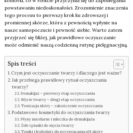
komórki, co w efekcie przyczynia się do zapobiegania
powstawaniu niedoskonałości. Zrozumienie znaczenia
tego procesu to pierwszy krok ku zdrowszej i
promiennej skórze, która z pewnością wpłynie na
nasze samopoczucie i pewność siebie. Warto zatem
przyjrzeć się bliżej, jak prawidłowe oczyszczanie
może odmienić naszą codzienną rutynę pielęgnacyjną.
Spis treści
Czym jest oczyszczanie twarzy i dlaczego jest ważne?
Jak przebiega prawidłowy rytuał oczyszczania
twarzy?
Demakijaż – pierwszy etap oczyszczania
Mycie twarzy – drugi etap oczyszczania
Tonizacja skóry – zakończenie oczyszczania
Podstawowe kosmetyki do oczyszczania twarzy
Płyny micelarne i mleczka do demakijażu
Żele i pianki do mycia twarzy
Toniki i hydrolaty do przywracania pH skóry