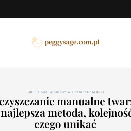
PIELĘGNACJA SKÓRY: RUTYNA I SKŁADNIKI
czyszczanie manualne twar
 najlepsza metoda, kolejność
czego unikać