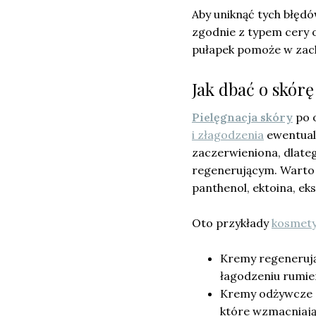
Aby uniknąć tych błędó
zgodnie z typem cery 
pułapek pomoże w zach
Jak dbać o skór
Pielęgnacja skóry
po 
i złagodzenia
ewentual
zaczerwieniona, dlate
regenerującym. Warto w
panthenol, ektoina, eks
Oto przykłady
kosmety
Kremy regeneruj
łagodzeniu rumie
Kremy odżywcze z
które wzmacniają