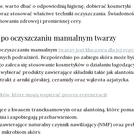
w, warto dbać o odpowiednią higienę, dobierać kosmetyki
oraz stosować właściwe techniki oczyszczania. Świadomoś
owaniu zdrowej i promiennej cery.
ę po oczyszczaniu manualnym twarzy
oczyszczaniu manualnym
twarzy jest kluczowa dla jej rege
nych podrażnień. Bezpośrednio po zabiegu skóra może by
go zaleca się stosowanie kosmetyków o działaniu łagodząc
ybierać produkty zawierające składniki takie jak alantoin
trakt z arniki górskiej, ceramidy oraz wąkrota azjatycka.
ków, które mogą wspierać proces regeneracji
:
ące z kwasem traneksamowym oraz alantoiną, które poma
nia i zapobiegają przebarwieniom.
awierające naturalny czynnik nawilżający (NMF) oraz preb
 mikrobiom skóry.