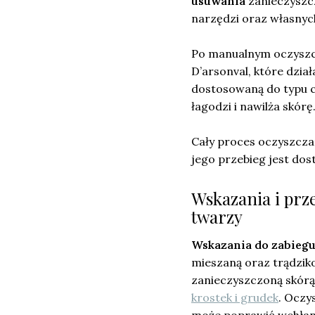
usuwania
zanieczyszcz
narzędzi oraz własnych
Po manualnym oczyszc
D’arsonval, które dzia
dostosowaną do typu c
łagodzi i nawilża skórę
Cały proces oczyszcza
jego przebieg jest dos
Wskazania i prz
twarzy
Wskazania do zabieg
mieszaną oraz trądziko
zanieczyszczoną skórą
krostek i grudek
. Oczy