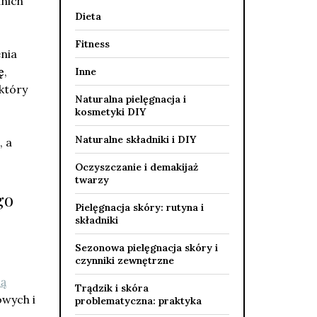
dnich
Dieta
Fitness
enia
ę
,
Inne
który
Naturalna pielęgnacja i
kosmetyki DIY
Naturalne składniki i DIY
, a
Oczyszczanie i demakijaż
twarzy
go
Pielęgnacja skóry: rutyna i
składniki
Sezonowa pielęgnacja skóry i
czynniki zewnętrzne
ią
Trądzik i skóra
owych i
problematyczna: praktyka