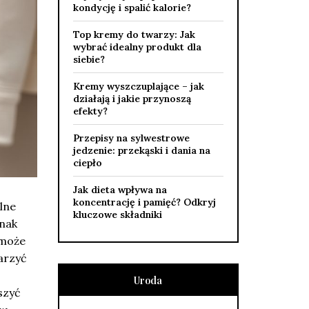
kondycję i spalić kalorie?
Top kremy do twarzy: Jak
wybrać idealny produkt dla
siebie?
Kremy wyszczuplające – jak
działają i jakie przynoszą
efekty?
Przepisy na sylwestrowe
jedzenie: przekąski i dania na
ciepło
Jak dieta wpływa na
koncentrację i pamięć? Odkryj
lne
kluczowe składniki
dnak
 może
arzyć
Uroda
szyć