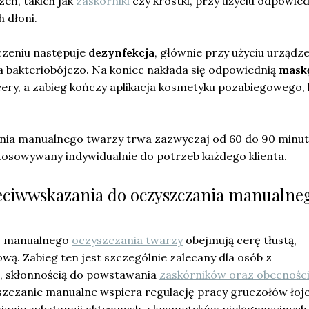
eń, takich jak
zaskórniki
czy krostki, przy użyciu odpowie
 dłoni.
zeniu następuje
dezynfekcja
, głównie przy użyciu urządz
ła bakteriobójczo. Na koniec nakłada się odpowiednią
mask
ery, a zabieg kończy aplikacja kosmetyku pozabiegowego, 
.
nia manualnego twarzy trwa zazwyczaj od 60 do 90 minut
tosowywany indywidualnie do potrzeb każdego klienta.
eciwwskazania do oczyszczania manualne
u
manualnego
oczyszczania twarzy
obejmują cerę tłustą,
wą. Zabieg ten jest szczególnie zalecany dla osób z
, skłonnością do powstawania
zaskórników oraz obecnośc
szczanie manualne wspiera regulację pracy gruczołów łoj