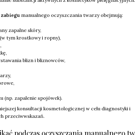
anie substancji aktywnych z kosmetyków pielęgnacyjnych
 zabiegu
manualnego oczyszczania twarzy obejmują:
any zapalne skóry,
w tym krostkowy i ropny),
,
kę,
stawania blizn i bliznowców,
arzy,
orowe,
u (np. zapalenie spojówek).
jszej konsultacji kosmetologicznej w celu diagnostyki i
ch przeciwwskazań.
nikać podczas oczyszczania manualnego t