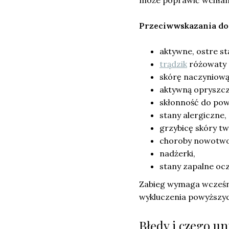
może poprawić wchłani
Przeciwwskazania do
aktywne, ostre st
trądzik
różowaty (
skórę naczyniową
aktywną opryszcz
skłonność do pow
stany alergiczne,
grzybicę skóry tw
choroby nowotw
nadżerki,
stany zapalne ocz
Zabieg wymaga wcześnie
wykluczenia powyższy
Błędy i czego u