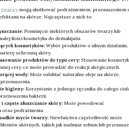
u twarzy
mogą skutkować podrażnieniem, przesuszeniem 
fektami na skórze. Najczęstsze z nich to:
yszczanie:
Pominięcie niektórych obszarów twarzy lub
ałej ilości kosmetyku do demakijażu.
iących kosmetyków:
Wybór produktów o silnym działaniu,
arierę ochronną skóry.
asowanie produktów do typu cery:
Stosowanie kosmety
anej cery, co może prowadzić do reakcji alergicznych.
orącej wody:
Może osłabiać naturalne oleje na skórze,
 przesuszenia.
e higieny:
Korzystanie z jednego ręcznika do całego ciała
rzenoszenia bakterii.
i częste złuszczanie skóry:
Może powodować
 oraz podrażnienia.
rzadkie mycie twarzy:
Niewłaściwa częstotliwość może
blemów skórnych, takich jak nadmiar sebum lub przesusze