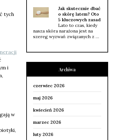
Jak skutecznie dbać
ć tych
o skórę latem? Oto
5 kluczowych zasad
Lato to czas, kiedy
nasza skóra narażona jest na
szereg wyzwań związanych z …
neracji
ć
ym i
Archiwa
a,
czerwiec 2026
maj 2026
kwiecień 2026
gają w
marzec 2026
iotyki,
luty 2026