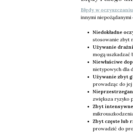
Błędy w oczyszczani
innymi niepożądanymi e
Niedokładne ocz
stosowanie zbyt m
Używanie drażn
mogą uszkadzać b
Niewłaściwe dop
nietypowych dla d
Używanie zbyt g
prowadząc do jej
Nieprzestrzegani
zwiększa ryzyko p
Zbyt intensywne 
mikrouszkodzenia
Zbyt częste lub 
prowadzić do pro