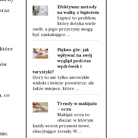
Efektywne metody
oraz
na walkę z łupieżem
Łupież to problem,
który dotyka wiele
osób, a jego przyczyny mogą
być zaskakująco …
 które
Piękno gór: jak
wpływać na swój
wygląd podczas
ków
wędrówek i
turystyki?
Góry to nie tylko niezwykłe
widoki i świeże powietrze, ale
także miejsce, które …
, co
Trendy w makijażu
– oczu
Makijaż oczu to
obszar, w którym
każdy sezon przynosi nowe,
ekscytujące trendy. W …
nie.