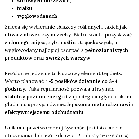
zdrowych tłuszczach,
białku,
węglowodanach.
Zaleca się wybieranie tłuszczy roślinnych, takich jak
oliwa z oliwek
czy
orzechy
. Białko warto pozyskiwać
z
chudego mięsa
,
ryb
i
roślin strączkowych
, a
węglowodany najlepiej czerpać z
pełnoziarnistych
produktów
oraz
świeżych warzyw
.
Regularne jedzenie to kluczowy element tej diety.
Warto planować
4-5 posiłków dziennie co 3–4
godziny
. Taka regularność pozwala utrzymać
stabilny poziom energii
i zapobiega nagłym atakom
głodu, co sprzyja również
lepszemu metabolizmowi
i
efektywniejszemu odchudzaniu
.
Unikanie przetworzonej żywności jest istotne dla
utrzymania dobrego zdrowia. Produkty te często są