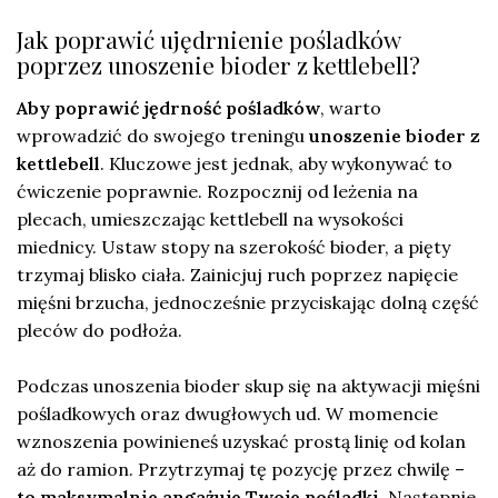
Jak poprawić ujędrnienie pośladków
poprzez unoszenie bioder z kettlebell?
Aby poprawić jędrność pośladków
, warto
wprowadzić do swojego treningu
unoszenie bioder z
kettlebell
. Kluczowe jest jednak, aby wykonywać to
ćwiczenie poprawnie. Rozpocznij od leżenia na
plecach, umieszczając kettlebell na wysokości
miednicy. Ustaw stopy na szerokość bioder, a pięty
trzymaj blisko ciała. Zainicjuj ruch poprzez napięcie
mięśni brzucha, jednocześnie przyciskając dolną część
pleców do podłoża.
Podczas unoszenia bioder skup się na aktywacji mięśni
pośladkowych oraz dwugłowych ud. W momencie
wznoszenia powinieneś uzyskać prostą linię od kolan
aż do ramion. Przytrzymaj tę pozycję przez chwilę –
to maksymalnie angażuje Twoje pośladki
. Następnie