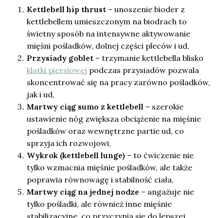
Kettlebell hip thrust
– unoszenie bioder z
kettlebellem umieszczonym na biodrach to
świetny sposób na intensywne aktywowanie
mięśni pośladków, dolnej części pleców i ud,
Przysiady goblet
– trzymanie kettlebella blisko
klatki piersiowej
podczas przysiadów pozwala
skoncentrować się na pracy zarówno pośladków,
jak i ud,
Martwy ciąg sumo z kettlebell
– szerokie
ustawienie nóg zwiększa obciążenie na mięśnie
pośladków oraz wewnętrzne partie ud, co
sprzyja ich rozwojowi,
Wykrok (kettlebell lunge)
– to ćwiczenie nie
tylko wzmacnia mięśnie pośladków, ale także
poprawia równowagę i stabilność ciała,
Martwy ciąg na jednej nodze
– angażuje nie
tylko pośladki, ale również inne mięśnie
stabilizacyjne, co przyczynia się do lepszej