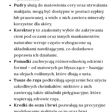
Pudry
służą do matowienia cery oraz utrwalania
makijażu, mogą być dostępne w postaci sypkiej
lub prasowanej, a wiele z nich zawiera minerały
korzystne dla skóry,
Korektory
to znakomity wybór do zakrywania
cieni pod oczami oraz innych mankamentów,
naturalne wersje często wzbogacone są
składnikami nawilżającymi, co dodatkowo
poprawia ich działanie,
Pomadki
zachwycają różnorodnością odcieni i
formuł – od matowych po błyszczące – bazując
na olejach roślinnych, które dbają o usta,
Tusze do rzęs
podkreślają spojrzenie bez użycia
szkodliwych chemikaliów; niektóre z nich
zawierają także składniki pielęgnacyjne, które
wspierają zdrowie rzęs,
Kredki do oczu i brwi
pozwalają na precyzyjne
modelowanie makijażu oczu oraz brwi,