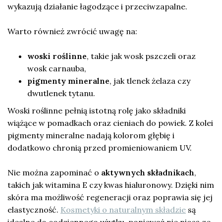
wykazują działanie łagodzące i przeciwzapalne.
Warto również zwrócić uwagę na:
woski roślinne
, takie jak wosk pszczeli oraz
wosk carnauba,
pigmenty mineralne
, jak tlenek żelaza czy
dwutlenek tytanu.
Woski roślinne pełnią istotną rolę jako składniki
wiążące w pomadkach oraz cieniach do powiek. Z kolei
pigmenty mineralne nadają kolorom głębię i
dodatkowo chronią przed promieniowaniem UV.
Nie można zapominać o
aktywnych składnikach
,
takich jak witamina E czy kwas hialuronowy. Dzięki nim
skóra ma możliwość regeneracji oraz poprawia się jej
elastyczność.
Kosmetyki o naturalnym składzie
są
idealne do codziennego użytku, ponieważ nie niosą ze