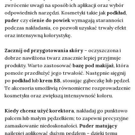
zwrócenie uwagi na sposób ich aplikacji oraz wybór
odpowiednich narzędzi. Kosmetyki takie jak
podkład
,
puder
czy
cienie do powiek
wymagają staranności
podczas nakładania, co pozwoli uzyskać trwały efekt
oraz intensywną kolorystykę.
Zacznij od przygotowania skóry
– oczyszczona i
dobrze nawilżona twarz znacznie lepiej przyjmuje
produkty. Warto zastosować
bazę pod makijaż
, która
pomoże przedłużyć jego trwałość. Następnie sięgnij
po
podkład
lub
krem BB
, stosując gąbeczkę lub pędzel.
Te akcesoria umożliwią równomierne rozprowadzenie
kosmetyku oraz zwiększą intensywność koloru.
Kiedy chcesz użyć korektora
, nakładaj go punktowo
palcem lub małym pędzelkiem; to zapewni precyzyjne
zamaskowanie niedoskonałości.
Puder matujący
najlepiej aplikować dużym pędzlem – dzięki temu