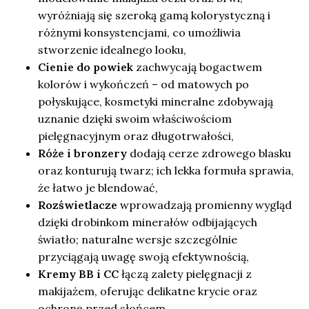
wyróżniają się szeroką gamą kolorystyczną i
różnymi konsystencjami, co umożliwia
stworzenie idealnego looku,
Cienie do powiek
zachwycają bogactwem
kolorów i wykończeń – od matowych po
połyskujące, kosmetyki mineralne zdobywają
uznanie dzięki swoim właściwościom
pielęgnacyjnym oraz długotrwałości,
Róże i bronzery
dodają cerze zdrowego blasku
oraz konturują twarz; ich lekka formuła sprawia,
że łatwo je blendować,
Rozświetlacze
wprowadzają promienny wygląd
dzięki drobinkom minerałów odbijających
światło; naturalne wersje szczególnie
przyciągają uwagę swoją efektywnością,
Kremy BB i CC
łączą zalety pielęgnacji z
makijażem, oferując delikatne krycie oraz
ochronę przed słońcem.