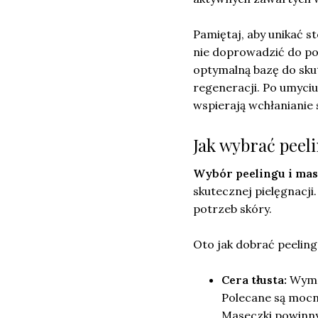
Pamiętaj, aby unikać 
nie doprowadzić do po
optymalną bazę do sku
regeneracji. Po umyciu
wspierają wchłanianie 
Jak wybrać peel
Wybór peelingu i mas
skutecznej pielęgnacj
potrzeb skóry.
Oto jak dobrać peeling
Cera tłusta:
Wymag
Polecane są mocni
Maseczki powinny z