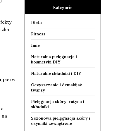
j
Kategorie
fekty
Dieta
czka
Fitness
Inne
Naturalna pielęgnacja i
kosmetyki DIY
Naturalne składniki i DIY
ajpierw
Oczyszczanie i demakijaż
twarzy
Pielęgnacja skóry: rutyna i
składniki
 a
 na
Sezonowa pielęgnacja skóry i
czynniki zewnętrzne