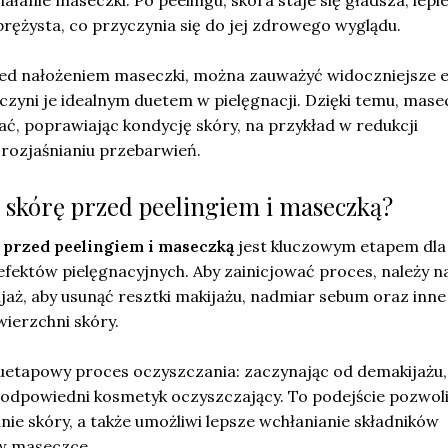
ałanie maseczki. Po peelingu, skóra staje się gładsza, lepie
sprężysta, co przyczynia się do jej zdrowego wyglądu.
ed nałożeniem maseczki, można zauważyć widoczniejsze e
 czyni je idealnym duetem w pielęgnacji. Dzięki temu, mase
ać, poprawiając kondycję skóry, na przykład w redukcji
 rozjaśnianiu przebarwień.
 skórę przed peelingiem i maseczką?
przed peelingiem i maseczką
jest kluczowym etapem dla
efektów pielęgnacyjnych. Aby zainicjować proces, należy n
aż, aby usunąć resztki makijażu, nadmiar sebum oraz inne
ierzchni skóry.
tapowy proces oczyszczania: zaczynając od demakijażu,
odpowiedni kosmetyk oczyszczający. To podejście pozwoli
e skóry, a także umożliwi lepsze wchłanianie składników
w maseczce.