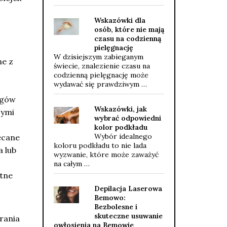
Wskazówki dla
osób, które nie mają
czasu na codzienną
pielęgnację
W dzisiejszym zabieganym
ne z
świecie, znalezienie czasu na
codzienną pielęgnację może
wydawać się prawdziwym …
ngów
Wskazówki, jak
cymi
wybrać odpowiedni
kolor podkładu
Wybór idealnego
ecane
koloru podkładu to nie lada
a lub
wyzwanie, które może zaważyć
na całym …
atne
Depilacja Laserowa
Bemowo:
Bezbolesne i
skuteczne usuwanie
rania
owłosienia na Bemowie