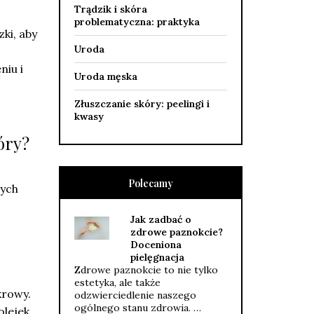
Trądzik i skóra
problematyczna: praktyka
ki, aby
Uroda
niu i
Uroda męska
Złuszczanie skóry: peelingi i
kwasy
óry?
Polecamy
nych
Jak zadbać o
zdrowe paznokcie?
Doceniona
pielęgnacja
Zdrowe paznokcie to nie tylko
estetyka, ale także
krowy.
odzwierciedlenie naszego
ogólnego stanu zdrowia. …
olejek