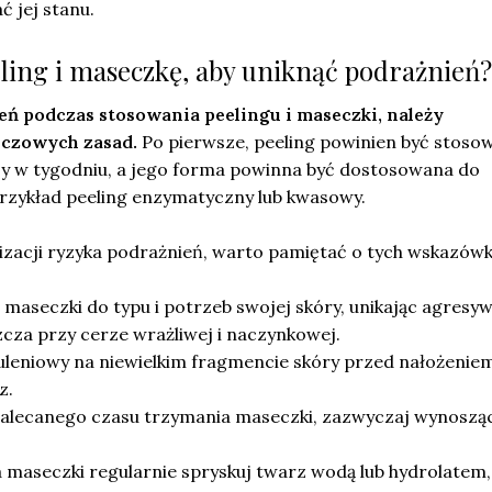
ć jej stanu.
eling i maseczkę, aby uniknąć podrażnień?
eń podczas stosowania peelingu i maseczki, należy
uczowych zasad.
Po pierwsze, peeling powinien być stoso
azy w tygodniu, a jego forma powinna być dostosowana do
przykład peeling enzymatyczny lub kwasowy.
izacji ryzyka podrażnień, warto pamiętać o tych wskazówk
i maseczki do typu i potrzeb swojej skóry, unikając agresy
zcza przy cerze wrażliwej i naczynkowej.
uleniowy na niewielkim fragmencie skóry przed nałożenie
z.
zalecanego czasu trzymania maseczki, zazwyczaj wynoszą
 maseczki regularnie spryskuj twarz wodą lub hydrolatem,