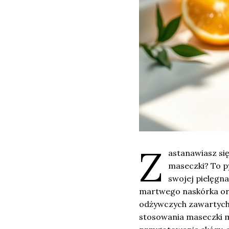
Z
astanawiasz si
maseczki? To p
swojej pielęgna
martwego naskórka ora
odżywczych zawartych
stosowania maseczki m