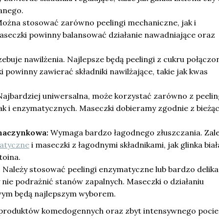
anego.
ożna stosować zarówno peelingi mechaniczne, jak i
seczki powinny balansować działanie nawadniające oraz
ebuje nawilżenia. Najlepsze będą peelingi z cukru połączo
i powinny zawierać składniki nawilżające, takie jak kwas
ajbardziej uniwersalna, może korzystać zarówno z peeli
ak i enzymatycznych. Maseczki dobieramy zgodnie z bieżą
 naczynkowa:
Wymaga bardzo łagodnego złuszczania. Zal
matyczne
i maseczki z łagodnymi składnikami, jak glinka biał
toina.
:
Należy stosować peelingi enzymatyczne lub bardzo delik
 nie podrażnić stanów zapalnych. Maseczki o działaniu
wym będą najlepszym wyborem.
 produktów komedogennych oraz zbyt intensywnego pocie