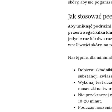
skóry, aby nie pogarsza
Jak stosować pe
Aby uniknąć podrażni
przestrzegać kilku kl
jedynie raz lub dwa r
wrażliwości skóry, na 
Następnie, dla minimal
Dobieraj składnik
substancji, zwłas
Wykonaj test ucz
maseczki na twar
Nie przekraczaj 
10-20 minut.
Podczas noszenia