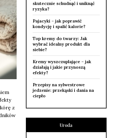
skutecznie schudnąć i uniknąć
ryzyka?
Pajacyki – jak poprawić
kondycję i spalić kalorie?
Top kremy do twarzy: Jak
wybrać idealny produkt dla
siebie?
Kremy wyszczuplające – jak
działają i jakie przynoszą
efekty?
Przepisy na sylwestrowe
jedzenie: przekąski i dania na
niem
ciepło
fekty
skórę z
adników
Uroda