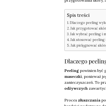
przygotowania skóry, 
Spis treści
Dlaczego peeling wyk
Jak przygotować skór
Jak wybrać peeling i
Jak stosować peeling 
Jak pielęgnować skór
Dlaczego peelin
Peeling
powinien być 
maseczki
, ponieważ j
zanieczyszczeń. To pr
odżywczych
zawartyc
Proces
złuszczania
pop