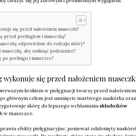
aby cieszyć się jej zdrowym i promiennym wyglądem.
onuje się przed nałożeniem maseczki?
ę przed peelingiem i maseczką?
 maseczkę odpowiednie do rodzaju skóry?
i maseczkę, aby uniknąć podrażnień?
ę po peelingu i maseczce?
g wykonuje się przed nałożeniem maseczk
pierwszym krokiem w pielęgnacji twarzy przed nałożeniem
ego głównym celem jest usunięcie martwego naskórka ora
zygotowuje skórę do lepszego wchłaniania
składników
h w maseczce.
rawia efekty pielęgnacyjne, ponieważ odsłonięty naskórek