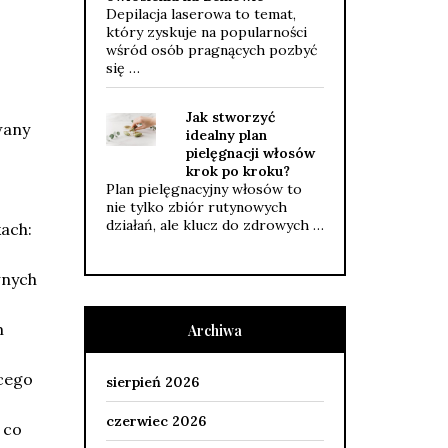
Depilacja laserowa to temat,
który zyskuje na popularności
wśród osób pragnących pozbyć
się …
Jak stworzyć
wany
idealny plan
pielęgnacji włosów
krok po kroku?
Plan pielęgnacyjny włosów to
nie tylko zbiór rutynowych
działań, ale klucz do zdrowych …
ach:
wnych
m
Archiwa
cego
sierpień 2026
czerwiec 2026
 co