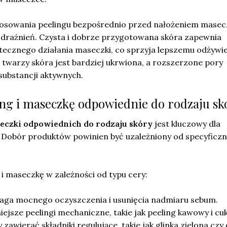
stosowania peelingu bezpośrednio przed nałożeniem masecz
drażnień. Czysta i dobrze przygotowana skóra zapewnia
tecznego działania maseczki, co sprzyja lepszemu odżywie
 twarzy skóra jest bardziej ukrwiona, a rozszerzone pory
substancji aktywnych.
ing i maseczkę odpowiednie do rodzaju sk
eczki odpowiednich do rodzaju skóry
jest kluczowy dla
i. Dobór produktów powinien być uzależniony od specyficz
 i maseczkę w zależności od typu cery:
a mocnego oczyszczenia i usunięcia nadmiaru sebum.
ejsze peelingi mechaniczne, takie jak peeling kawowy i cu
awierać składniki regulujące, takie jak glinka zielona czy 