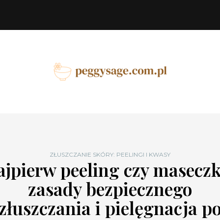
ZŁUSZCZANIE SKÓRY: PEELINGI I KWASY
ajpierw peeling czy maseczk
zasady bezpiecznego
złuszczania i pielęgnacja p