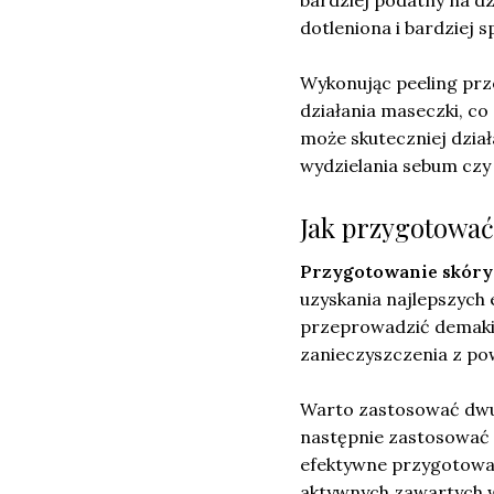
bardziej podatny na dzi
dotleniona i bardziej 
Wykonując peeling prz
działania maseczki, co
może skuteczniej dział
wydzielania sebum czy
Jak przygotować
Przygotowanie skóry 
uzyskania najlepszych 
przeprowadzić demakij
zanieczyszczenia z pow
Warto zastosować dwue
następnie zastosować 
efektywne przygotowani
aktywnych zawartych 