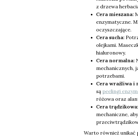
z drzewa herbaci
Cera mieszana:
M
enzymatyczne. Ma
oczyszczające.
Cera sucha:
Potrz
olejkami. Maseczk
hialuronowy.
Cera normalna:
N
mechanicznych, j
potrzebami.
Cera wrażliwa i
są
peelingi enzy
różowa oraz alan
Cera trądzikowa
mechaniczne, aby
przeciwtrądziko
Warto również unikać