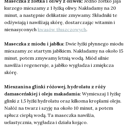
Maseczka z żółtka i oliwy z oliwek:
Jedno żółtko jaja
kurzego mieszamy z 1 łyżką oliwy. Nakładamy na 20
minut, a następnie delikatnie zmywamy. Składniki te
odżywiają i nawilżają skórę, dostarczając witamin i
nienasyconych
kwasów tłuszczowych
.
Maseczka z miodu i jabłka:
Dwie łyżki płynnego miodu
mieszamy ze startym jabłkiem. Nakładamy na około 15
minut, potem zmywamy letnią wodą. Miód silnie
nawilża i regeneruje, a jabłko wygładza i zmiękcza
skórę.
Mieszanina glinki różowej, hydrolatu z róży
damasceńskiej i oleju makadamia:
Wymieszaj 1 łyżkę
glinki z 1,5 łyżki hydrolatu oraz kilkoma kroplami oleju.
Nałóż na twarz i szyję na około 10 minut, a potem
spłucz ciepłą wodą. Ta maseczka nawilża,
uelastycznia, wygładza i działa kojąco.