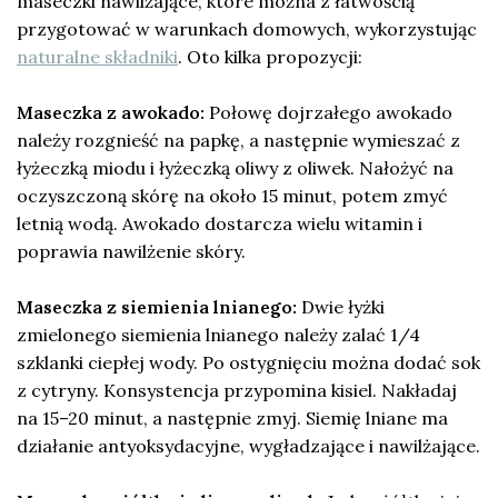
maseczki nawilżające, które można z łatwością
przygotować w warunkach domowych, wykorzystując
naturalne składniki
. Oto kilka propozycji:
Maseczka z awokado:
Połowę dojrzałego awokado
należy rozgnieść na papkę, a następnie wymieszać z
łyżeczką miodu i łyżeczką oliwy z oliwek. Nałożyć na
oczyszczoną skórę na około 15 minut, potem zmyć
letnią wodą. Awokado dostarcza wielu witamin i
poprawia nawilżenie skóry.
Maseczka z siemienia lnianego:
Dwie łyżki
zmielonego siemienia lnianego należy zalać 1/4
szklanki ciepłej wody. Po ostygnięciu można dodać sok
z cytryny. Konsystencja przypomina kisiel. Nakładaj
na 15–20 minut, a następnie zmyj. Siemię lniane ma
działanie antyoksydacyjne, wygładzające i nawilżające.