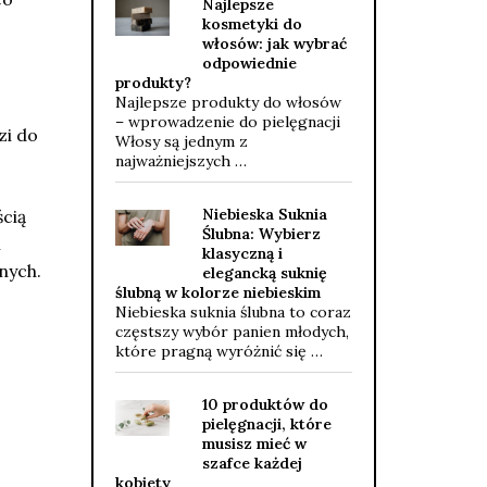
Najlepsze
kosmetyki do
włosów: jak wybrać
odpowiednie
produkty?
Najlepsze produkty do włosów
– wprowadzenie do pielęgnacji
zi do
Włosy są jednym z
najważniejszych …
Niebieska Suknia
ścią
Ślubna: Wybierz
i
klasyczną i
nych.
elegancką suknię
ślubną w kolorze niebieskim
Niebieska suknia ślubna to coraz
częstszy wybór panien młodych,
które pragną wyróżnić się …
10 produktów do
pielęgnacji, które
musisz mieć w
szafce każdej
kobiety