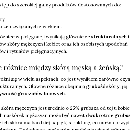
dostęp do szerokiej gamy produktów dostosowanych do:
ry,
trzeb związanych z wiekiem.
różnice w pielęgnacji wynikają głównie ze
strukturalnych
i
ów skóry mężczyzn i kobiet oraz ich osobistych upodobań
w i rytuałów pielęgnacyjnych.
we różnice między skórą męską a żeńską?
óżni się w wielu aspektach, co jest wynikiem zarówno czy
trukturalnych. Główne różnice obejmują
grubość skóry
, jej
ywność gruczołów łojowych
.
że skóra mężczyzn jest średnio o
25%
grubsza od tej u kobie
ch naskórek mężczyzn może być nawet
dwukrotnie grubs
e ich skóra ma bardziej napiętą strukturę, co można przyp
olagenu
. Dodatkowo, mężczyźni produkują więcej
sebum
, 