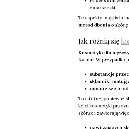
Proces starzeni
zmarszczki.
Te aspekty mają istot
metod dbania o skórę
Jak różnią się
ko
Kosmetyki dla mężcz
formuł. W przypadku 
substancje prze
składniki matują
mocniejsze prod
To istotne, ponieważ
s
kolei kosmetyki przezn
skórze i zawierają więc
nawilżających s