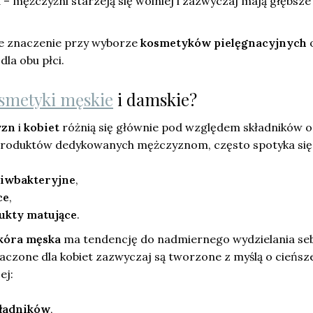
a
– mężczyźni starzeją się wolniej i zazwyczaj mają głębsze
ne znaczenie przy wyborze
kosmetyków pielęgnacyjnych
dla obu płci.
smetyki męskie
i damskie?
yzn
i
kobiet
różnią się głównie pod względem składników o
produktów dedykowanych mężczyznom, często spotyka się
ciwbakteryjne
,
ce
,
ukty matujące
.
kóra męska
ma tendencję do nadmiernego wydzielania se
aczone dla kobiet zazwyczaj są tworzone z myślą o cieńsz
ej:
kładników
,