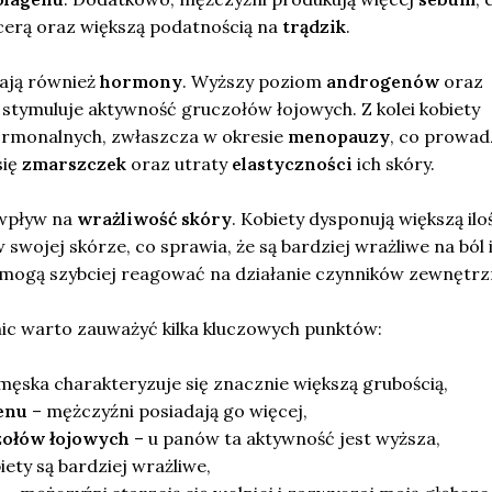
 cerą oraz większą podatnością na
trądzik
.
ają również
hormony
. Wyższy poziom
androgenów
oraz
stymuluje aktywność gruczołów łojowych. Z kolei kobiety
ormonalnych, zwłaszcza w okresie
menopauzy
, co prowad
się
zmarszczek
oraz utraty
elastyczności
ich skóry.
 wpływ na
wrażliwość skóry
. Kobiety dysponują większą ilo
 swojej skórze, co sprawia, że są bardziej wrażliwe na ból 
 mogą szybciej reagować na działanie czynników zewnętrz
nic warto zauważyć kilka kluczowych punktów:
męska charakteryzuje się znacznie większą grubością,
enu
– mężczyźni posiadają go więcej,
zołów łojowych
– u panów ta aktywność jest wyższa,
iety są bardziej wrażliwe,