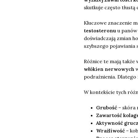
skutkuje często tłustą
Kluczowe znaczenie m
testosteronu
u panów 
doświadczają zmian h
szybszego pojawiania 
Różnice te mają także
włókien nerwowych
w
podrażnienia. Dlatego
W kontekście tych róż
Grubość
– skóra 
Zawartość kolag
Aktywność gruc
Wrażliwość
– kob