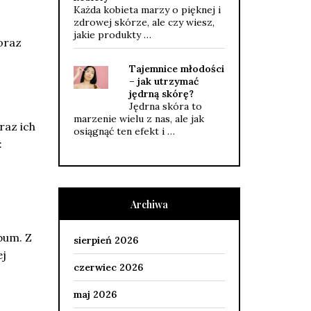
Każda kobieta marzy o pięknej i
zdrowej skórze, ale czy wiesz,
jakie produkty …
oraz
Tajemnice młodości
– jak utrzymać
jędrną skórę?
Jędrna skóra to
marzenie wielu z nas, ale jak
raz ich
osiągnąć ten efekt i …
:
Archiwa
bum. Z
sierpień 2026
ej
czerwiec 2026
maj 2026