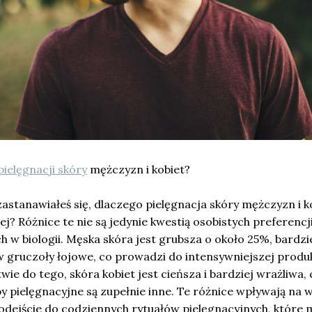
pielęgnacji skóry
mężczyzn i kobiet?
zastanawiałeś się, dlaczego pielęgnacja skóry mężczyzn i k
j? Różnice te nie są jedynie kwestią osobistych preferencji
 w biologii. Męska skóra jest grubsza o około 25%, bardzi
w gruczoły łojowe, co prowadzi do intensywniejszej produk
ie do tego, skóra kobiet jest cieńsza i bardziej wrażliwa, 
by pielęgnacyjne są zupełnie inne. Te różnice wpływają na 
dejście do codziennych rytuałów pielęgnacyjnych, które