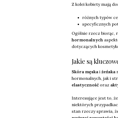
Z kolei kobiety mają 
różnych typów ce
specyficznych po
Ogólnie rzecz biorąc, 
hormonalnych
aspekt
dotyczących kosmetykó
Jakie są kluczo
Skóra męska
i
żeńska
r
hormonalnych, jak i s
elastyczność
oraz
akt
Interesujące jest to, 
niektórych przypadka
stan rzeczy sprawia, ż
wyższej zawartości k