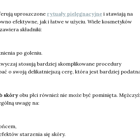
ferują uproszczone
rytuały pielęgnacyjne
i stawiają na
ówno efektywne, jak i łatwe w użyciu. Wiele kosmetyków
wiera składniki:
ienia po goleniu.
wyczaj stosują bardziej skomplikowane procedury
ać o swoją delikatniejszą cerę, która jest bardziej podatn
b skóry
obu płci również nie może być pominięta. Mężczyź
ególną uwagę na:
łońcem,
fektów starzenia się skóry.