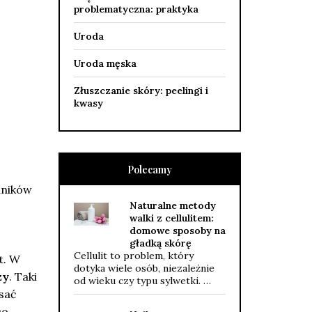
problematyczna: praktyka
Uroda
Uroda męska
Złuszczanie skóry: peelingi i
kwasy
Polecamy
nników
Naturalne metody
walki z cellulitem:
domowe sposoby na
gładką skórę
Cellulit to problem, który
t. W
dotyka wiele osób, niezależnie
zy
. Taki
od wieku czy typu sylwetki. …
isać
co