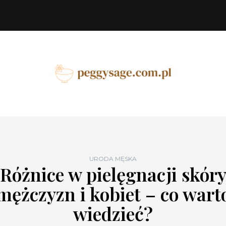
URODA MĘSKA
Różnice w pielęgnacji skór
mężczyzn i kobiet – co wart
wiedzieć?