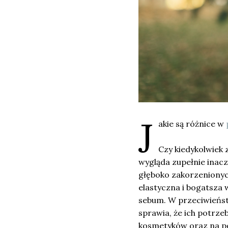
J
akie są różnice w
Czy kiedykolwiek 
wygląda zupełnie inacze
głęboko zakorzenionych
elastyczna i bogatsza 
sebum. W przeciwieństw
sprawia, że ich potrze
kosmetyków oraz na po