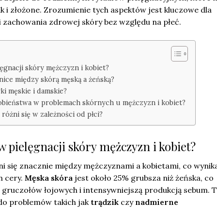
k i złożone. Zrozumienie tych aspektów jest kluczowe dla
 i zachowania zdrowej skóry bez względu na płeć.
lęgnacji skóry mężczyzn i kobiet?
nice między skórą męską a żeńską?
ki męskie i damskie?
odobieństwa w problemach skórnych u mężczyzn i kobiet?
 różni się w zależności od płci?
 w pielęgnacji skóry mężczyzn i kobiet?
i się znacznie między mężczyznami a kobietami, co wynik
h cery.
Męska skóra
jest około 25% grubsza niż żeńska, co
ią gruczołów łojowych i intensywniejszą produkcją sebum. T
do problemów takich jak
trądzik
czy
nadmierne