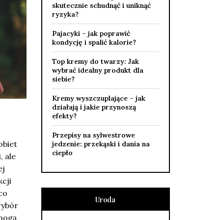
skutecznie schudnąć i uniknąć
ryzyka?
Pajacyki – jak poprawić
kondycję i spalić kalorie?
Top kremy do twarzy: Jak
wybrać idealny produkt dla
siebie?
Kremy wyszczuplające – jak
działają i jakie przynoszą
efekty?
Przepisy na sylwestrowe
obiet
jedzenie: przekąski i dania na
ciepło
, ale
ej
cji
co
Uroda
wybór
 mogą