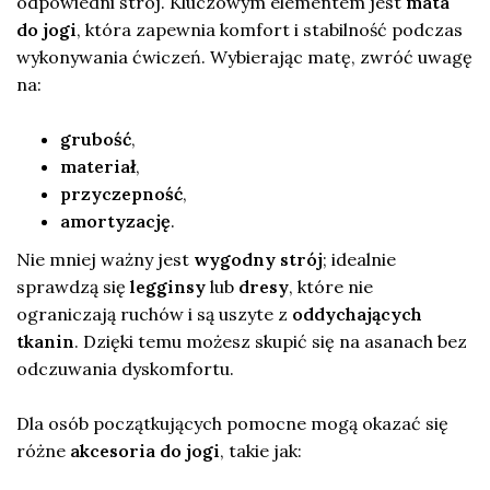
odpowiedni strój. Kluczowym elementem jest
mata
do jogi
, która zapewnia komfort i stabilność podczas
wykonywania ćwiczeń. Wybierając matę, zwróć uwagę
na:
grubość
,
materiał
,
przyczepność
,
amortyzację
.
Nie mniej ważny jest
wygodny strój
; idealnie
sprawdzą się
legginsy
lub
dresy
, które nie
ograniczają ruchów i są uszyte z
oddychających
tkanin
. Dzięki temu możesz skupić się na asanach bez
odczuwania dyskomfortu.
Dla osób początkujących pomocne mogą okazać się
różne
akcesoria do jogi
, takie jak: