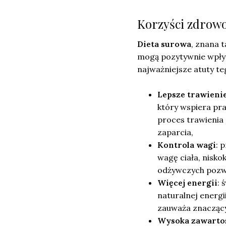
Korzyści zdrowo
Dieta surowa
, znana 
mogą pozytywnie wpłyn
najważniejsze atuty te
Lepsze trawieni
który wspiera pr
proces trawienia 
zaparcia,
Kontrola wagi
: 
wagę ciała, nisko
odżywczych pozwal
Więcej energii
: 
naturalnej energi
zauważa znaczący
Wysoka zawarto