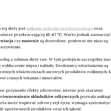
ej diety jest
unikanie jedzenia przetworzonego
oraz
turze przekraczającej
41-47 °C
. Warto jednak zaznaczyć,
ntacja
czy
suszenie
są dozwolone, ponieważ nie niszczą
ożywieniu.
jedną z odmian diety raw. W tym podejściu szczególny nac
e wykluczenie mięsa i nabiału. Zwolennicy witarianizmu są
otnych właściwościach surowych produktów roślinnych, k
wi cennych witamin i minerałów.
aw przynosiło efekty zdrowotne, istotne jest staranne
Zrównoważenie składników odżywczych
pozwala unikną
ieta może wspierać zdrowy styl życia, wymaga systematyc
ść spożywanych produktów oraz ich jakość.