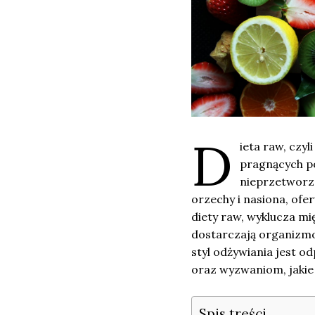
D
ieta raw, czy
pragnących p
nieprzetworzo
orzechy i nasiona, ofe
diety raw, wyklucza mię
dostarczają organizmo
styl odżywiania jest o
oraz wyzwaniom, jakie 
Spis treści