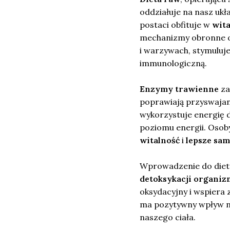
oddziałuje na nasz ukł
postaci obfituje w
wit
mechanizmy obronne o
i warzywach, stymuluje
immunologiczną.
Enzymy trawienne
za
poprawiają przyswajan
wykorzystuje energię 
poziomu energii. Osoby
witalność
i
lepsze sa
Wprowadzenie do diety
detoksykacji organi
oksydacyjny i wspiera 
ma pozytywny wpływ ni
naszego ciała.