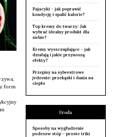
Pajacyki – jak poprawić
kondycję i spalić kalorie?
Top kremy do twarzy: Jak
wybrać idealny produkt dla
siebie?
Kremy wyszczuplające – jak
działają i jakie przynoszą
efekty?
Przepisy na sylwestrowe
jedzenie: przekąski i dania na
rzywa,
ciepło
 z form
ykcyjny
om
Uroda
Sposoby na wygładzenie
podeszw stóp – proste triki