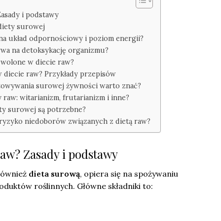
 Zasady i podstawy
diety surowej
 na układ odpornościowy i poziom energii?
ywa na detoksykację organizmu?
zwolone w diecie raw?
w diecie raw? Przykłady przepisów
otowywania surowej żywności warto znać?
y raw: witarianizm, frutarianizm i inne?
ty surowej są potrzebne?
i ryzyko niedoborów związanych z dietą raw?
 raw? Zasady i podstawy
również
dieta surową
, opiera się na spożywaniu
duktów roślinnych. Główne składniki to: