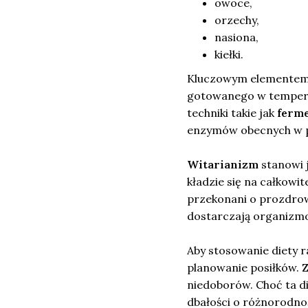
owoce,
orzechy,
nasiona,
kiełki.
Kluczowym elementem t
gotowanego w tempera
techniki takie jak
ferme
enzymów obecnych w p
Witarianizm
stanowi 
kładzie się na całkowit
przekonani o prozdrow
dostarczają organizmo
Aby stosowanie diety r
planowanie posiłków.
niedoborów. Choć ta d
dbałości o różnorodno