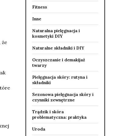
Fitness
Inne
Naturalna pielęgnacja i
kosmetyki DIY
 że
Naturalne składniki i DIY
Oczyszczanie i demakijaż
twarzy
isk
Pielęgnacja skóry: rutyna i
składniki
tóre
Sezonowa pielęgnacja skóry i
czynniki zewnętrzne
Trądzik i skóra
problematyczna: praktyka
ć
znej
Uroda