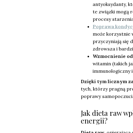
antyoksydanty, k
te związki mogą 
procesy starzenia
Poprawa kondycj
może korzystnie w
przyczyniają się 
zdrowsza i bardz
Wzmocnienie od
witamin (takich j
immunologiczny i 
Dzięki tym licznym z
tych, którzy pragną p
poprawy samopoczucia
Jak dieta raw w
energii?
Dieta raw
, opierająca