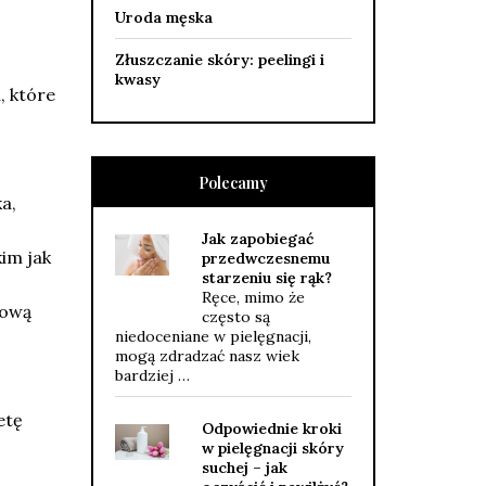
Uroda męska
Złuszczanie skóry: peelingi i
kwasy
, które
Polecamy
a,
Jak zapobiegać
im jak
przedwczesnemu
starzeniu się rąk?
Ręce, mimo że
rową
często są
niedoceniane w pielęgnacji,
mogą zdradzać nasz wiek
bardziej …
etę
Odpowiednie kroki
w pielęgnacji skóry
suchej – jak