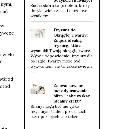
oczyścić i nawilżyć?
jnymi,
Sucha skóra to problem, który
dotyka wielu z nas i może być
niać
wynikiem …
yw
Fryzura do
żywcze
Okrągłej Twarzy:
Znajdź idealną
fryzurę, która
wysmukli Twoją okrągłą twarz
 wielu
Wybór odpowiedniej fryzury dla
okrągłej twarzy może być
ad
wyzwaniem, ale to także świetna
…
wśród
Zaawansowane
metod
metody usuwania
blizn – jak uzyskać
idealny efekt?
Blizny mogą być nie tylko
fizycznym śladem po urazach
czy operacjach, ale także …
tnie