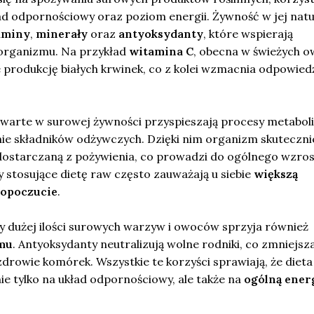
ad odpornościowy oraz poziom energii. Żywność w jej natu
aminy
,
minerały
oraz
antyoksydanty
, które wspierają
rganizmu. Na przykład
witamina C
, obecna w świeżych 
 produkcję białych krwinek, co z kolei wzmacnia odpowied
warte w surowej żywności przyspieszają procesy metaboli
ie składników odżywczych. Dzięki nim organizm skuteczni
dostarczaną z pożywienia, co prowadzi do ogólnego wzro
 stosujące dietę raw często zauważają u siebie
większą
mopoczucie
.
 dużej ilości surowych warzyw i owoców sprzyja również
zmu
. Antyoksydanty neutralizują wolne rodniki, co zmniejsz
zdrowie komórek. Wszystkie te korzyści sprawiają, że diet
e tylko na układ odpornościowy, ale także na
ogólną ener