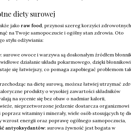
tne diety surowej
także jako
raw food
, przynosi szereg korzyści zdrowotnych
ąć na Twoje samopoczucie i ogólny stan zdrowia. Oto
go stylu odżywiania:
e
: surowe owoce i warzywa są doskonałym źródłem błonnik
awidłowe działanie układu pokarmowego, dzięki błonnikowi
staje się łatwiejszy, co pomaga zapobiegać problemom tak
przechodząc na dietę surową, możesz łatwiej utrzymać zd
kaloryczne produkty o wysokiej zawartości składników
ają na sycenie się bez obaw o nadmiar kalorii,
świeże, nieprzetworzone jedzenie dostarcza organizmowi
i poprzez witaminy i minerały, wiele osób stosujących tę di
 wzrost energii oraz poprawę ogólnego samopoczucia,
ść antyoksydantów
: surowa żywność jest bogata w