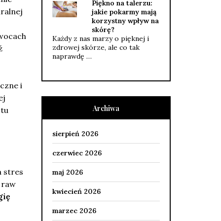
Piękno na talerzu:
ralnej
jakie pokarmy mają
korzystny wpływ na
skórę?
owocach
Każdy z nas marzy o pięknej i
zdrowej skórze, ale co tak
ź
naprawdę …
czne i
ej
Archiwa
stu
sierpień 2026
czerwiec 2026
a stres
maj 2026
a raw
kwiecień 2026
gię
marzec 2026