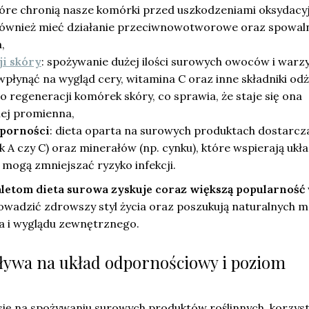
tóre chronią nasze komórki przed uszkodzeniami oksydacy
również mieć działanie przeciwnowotworowe oraz spowal
,
i skóry
: spożywanie dużej ilości surowych owoców i warz
płynąć na wygląd cery, witamina C oraz inne składniki od
do regeneracji komórek skóry, co sprawia, że staje się ona
iej promienna,
porności
: dieta oparta na surowych produktach dostarcza
ak A czy C) oraz minerałów (np. cynku), które wspierają ukł
mogą zmniejszać ryzyko infekcji.
aletom dieta surowa zyskuje coraz większą popularność
rowadzić zdrowszy styl życia oraz poszukują naturalnych 
 i wyglądu zewnętrznego.
pływa na układ odpornościowy i poziom
 się na spożywaniu surowych produktów roślinnych, korzys