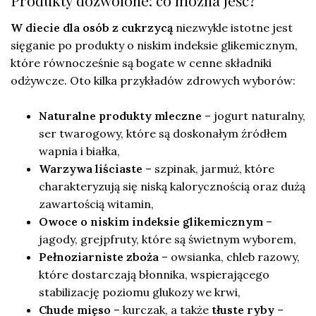
Produkty dozwolone: co można jeść?
W diecie dla osób z cukrzycą
niezwykle istotne jest
sięganie po produkty o niskim indeksie glikemicznym,
które równocześnie są bogate w cenne składniki
odżywcze. Oto kilka przykładów zdrowych wyborów:
Naturalne produkty mleczne
– jogurt naturalny,
ser twarogowy, które są doskonałym źródłem
wapnia i białka,
Warzywa liściaste
– szpinak, jarmuż, które
charakteryzują się niską kalorycznością oraz dużą
zawartością witamin,
Owoce o niskim indeksie glikemicznym
–
jagody, grejpfruty, które są świetnym wyborem,
Pełnoziarniste zboża
– owsianka, chleb razowy,
które dostarczają błonnika, wspierającego
stabilizację poziomu glukozy we krwi,
Chude mięso
– kurczak, a także
tłuste ryby
–