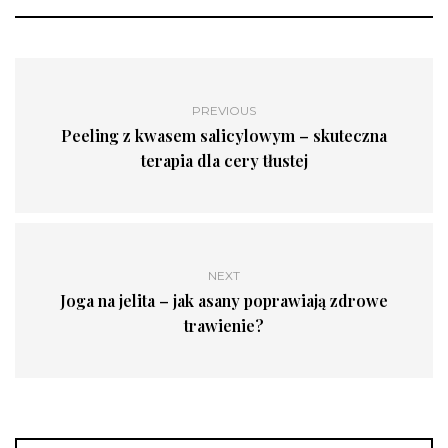
PREVIOUS
Peeling z kwasem salicylowym – skuteczna
terapia dla cery tłustej
NEXT
Joga na jelita – jak asany poprawiają zdrowe
trawienie?