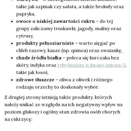
takie jak szpinak czy sałata, a także brokuły oraz
papryka,
owoce o niskiej zawartości cukru
– do tej
grupy zaliczamy truskawki, jagody, maliny oraz
cytrusy,
produkty pełnoziarniste
– warto sięgać po
chleb razowy, kasze (np. quinoa) oraz owsiankę,
chude źródła białka
– poleca się kurczaka bez
skóry, indyka oraz
ryby bogate w kwasy omega-3
,
takie jak łosoś,
zdrowe tłuszcze
– oliwa z oliwek i różnego
rodzaju orzechy to doskonały wybór.
Z drugiej strony istnieją także produkty, których
należy unikać ze względu na ich negatywny wpływ na
poziom glukozy i ogólny stan zdrowia osób chorych
na cukrzycę: