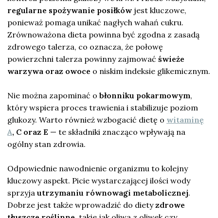
regularne spożywanie posiłków
jest kluczowe,
ponieważ pomaga unikać nagłych wahań cukru.
Zrównoważona dieta powinna być zgodna z zasadą
zdrowego talerza, co oznacza, że połowę
powierzchni talerza powinny zajmować
świeże
warzywa oraz owoce
o niskim indeksie glikemicznym.
Nie można zapominać o
błonniku pokarmowym
,
który wspiera proces trawienia i stabilizuje poziom
glukozy. Warto również wzbogacić dietę o
witaminę
A
, C oraz E
— te składniki znacząco wpływają na
ogólny stan zdrowia.
Odpowiednie nawodnienie organizmu to kolejny
kluczowy aspekt. Picie wystarczającej ilości wody
sprzyja
utrzymaniu równowagi metabolicznej
.
Dobrze jest także wprowadzić do diety
zdrowe
tłuszcze roślinne
, takie jak oliwa z oliwek czy