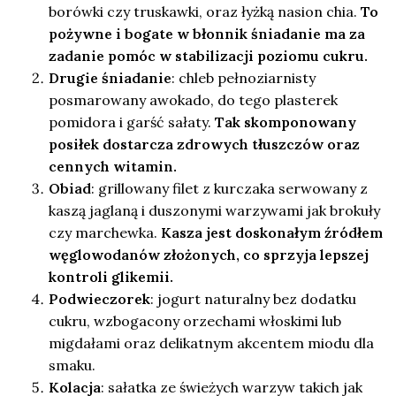
borówki czy truskawki, oraz łyżką nasion chia.
To
pożywne i bogate w błonnik śniadanie ma za
zadanie pomóc w stabilizacji poziomu cukru.
Drugie śniadanie
: chleb pełnoziarnisty
posmarowany awokado, do tego plasterek
pomidora i garść sałaty.
Tak skomponowany
posiłek dostarcza zdrowych tłuszczów oraz
cennych witamin.
Obiad
: grillowany filet z kurczaka serwowany z
kaszą jaglaną i duszonymi warzywami jak brokuły
czy marchewka.
Kasza jest doskonałym źródłem
węglowodanów złożonych, co sprzyja lepszej
kontroli glikemii.
Podwieczorek
: jogurt naturalny bez dodatku
cukru, wzbogacony orzechami włoskimi lub
migdałami oraz delikatnym akcentem miodu dla
smaku.
Kolacja
: sałatka ze świeżych warzyw takich jak