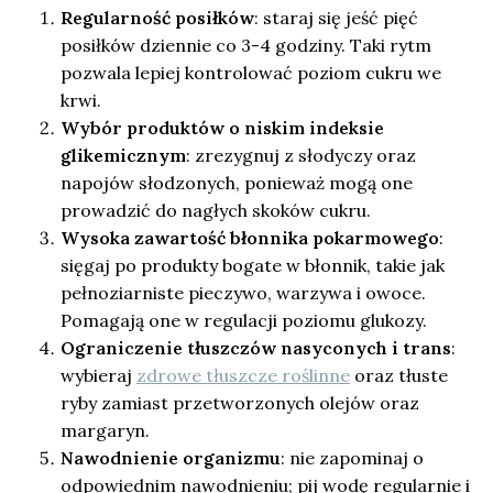
Regularność posiłków
: staraj się jeść pięć
posiłków dziennie co 3-4 godziny. Taki rytm
pozwala lepiej kontrolować poziom cukru we
krwi.
Wybór produktów o niskim indeksie
glikemicznym
: zrezygnuj z słodyczy oraz
napojów słodzonych, ponieważ mogą one
prowadzić do nagłych skoków cukru.
Wysoka zawartość błonnika pokarmowego
:
sięgaj po produkty bogate w błonnik, takie jak
pełnoziarniste pieczywo, warzywa i owoce.
Pomagają one w regulacji poziomu glukozy.
Ograniczenie tłuszczów nasyconych i trans
:
wybieraj
zdrowe tłuszcze roślinne
oraz tłuste
ryby zamiast przetworzonych olejów oraz
margaryn.
Nawodnienie organizmu
: nie zapominaj o
odpowiednim nawodnieniu; pij wodę regularnie i