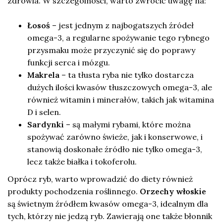
zdrowia. W szczególności, warto zwrócić uwagę na:
Łosoś
– jest jednym z najbogatszych źródeł
omega-3, a regularne spożywanie tego rybnego
przysmaku może przyczynić się do poprawy
funkcji serca i mózgu.
Makrela
– ta tłusta ryba nie tylko dostarcza
dużych ilości kwasów tłuszczowych omega-3, ale
również witamin i minerałów, takich jak witamina
D i selen.
Sardynki
– są małymi rybami, które można
spożywać zarówno świeże, jak i konserwowe, i
stanowią doskonałe źródło nie tylko omega-3,
lecz także białka i tokoferolu.
Oprócz ryb, warto wprowadzić do diety również
produkty pochodzenia roślinnego.
Orzechy włoskie
są świetnym źródłem kwasów omega-3, idealnym dla
tych, którzy nie jedzą ryb. Zawierają one także błonnik