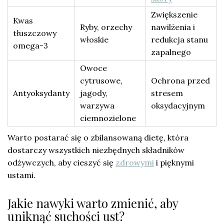
Zwiększenie
Kwas
Ryby, orzechy
nawilżenia i
tłuszczowy
włoskie
redukcja stanu
omega-3
zapalnego
Owoce
cytrusowe,
Ochrona przed
Antyoksydanty
jagody,
stresem
warzywa
oksydacyjnym
ciemnozielone
Warto postarać się o zbilansowaną dietę, która
dostarczy wszystkich niezbędnych składników
odżywczych, aby cieszyć się
zdrowymi
i pięknymi
ustami.
Jakie nawyki warto zmienić, aby
uniknąć suchości ust?