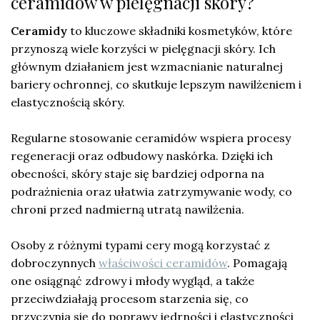
ceramidów w pielęgnacji skóry?
Ceramidy
to kluczowe składniki kosmetyków, które
przynoszą wiele korzyści w pielęgnacji skóry. Ich
głównym działaniem jest wzmacnianie naturalnej
bariery ochronnej, co skutkuje lepszym nawilżeniem i
elastycznością skóry.
Regularne stosowanie ceramidów wspiera procesy
regeneracji oraz odbudowy naskórka. Dzięki ich
obecności, skóry staje się bardziej odporna na
podrażnienia oraz ułatwia zatrzymywanie wody, co
chroni przed nadmierną utratą nawilżenia.
Osoby z różnymi typami cery mogą korzystać z
dobroczynnych
właściwości ceramidów
. Pomagają
one osiągnąć zdrowy i młody wygląd, a także
przeciwdziałają procesom starzenia się, co
przyczynia się do poprawy jędrności i elastyczności