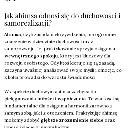
Jak ahimsa odnosi się do duchowości i
samorealizacji?
Ahimsa
, czyli zasada niekrzywdzenia, ma ogromne
znaczenie w dziedzinie duchowości oraz
samorozwoju. Jej praktykowanie sprzyja osiąganiu
wewnętrznego spokoju
, który jest kluczowy dla
rozwoju osobistego. Gdy ktoś kieruje się tą zasadą,
zaczyna uważniej analizować swoje myśli i emocje, co
z kolei prowadzi do wzrostu świadomości.
W aspekcie duchowym ahimsa zachęca do
pielęgnowania
miłości
i
współczucia
. Te wartości są
fundamentalne dla osiągania harmonii zarówno z
samym sobą, jak i z otoczeniem. Praktykując ahimsę,
możemy zdobyć
głębsze zrozumienie siebie
oraz
lepsze relacje z innymi ludźmi.