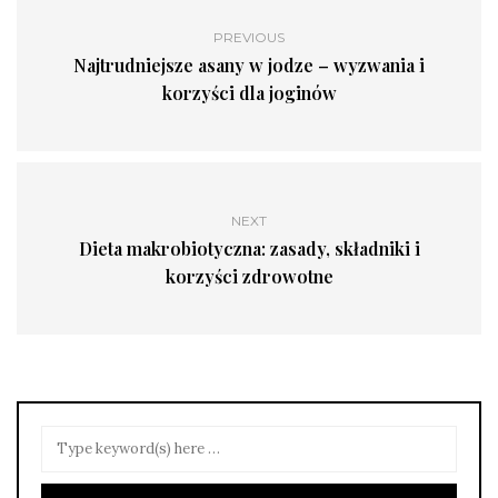
PREVIOUS
Najtrudniejsze asany w jodze – wyzwania i
korzyści dla joginów
NEXT
Dieta makrobiotyczna: zasady, składniki i
korzyści zdrowotne