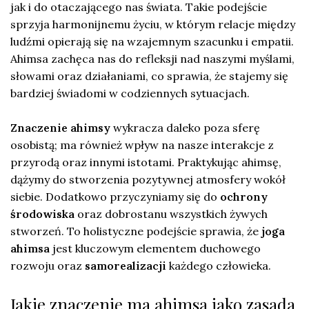
jak i do otaczającego nas świata. Takie podejście
sprzyja harmonijnemu życiu, w którym relacje między
ludźmi opierają się na wzajemnym szacunku i empatii.
Ahimsa zachęca nas do refleksji nad naszymi myślami,
słowami oraz działaniami, co sprawia, że stajemy się
bardziej świadomi w codziennych sytuacjach.
Znaczenie ahimsy
wykracza daleko poza sferę
osobistą; ma również wpływ na nasze interakcje z
przyrodą oraz innymi istotami. Praktykując ahimsę,
dążymy do stworzenia pozytywnej atmosfery wokół
siebie. Dodatkowo przyczyniamy się do
ochrony
środowiska
oraz dobrostanu wszystkich żywych
stworzeń. To holistyczne podejście sprawia, że
joga
ahimsa
jest kluczowym elementem duchowego
rozwoju oraz
samorealizacji
każdego człowieka.
Jakie znaczenie ma ahimsa jako zasada