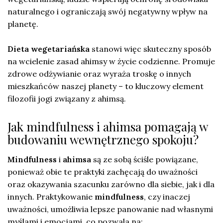
naturalnego i ograniczają swój negatywny wpływ na
planetę.
Dieta wegetariańska
stanowi więc skuteczny sposób
na wcielenie zasad ahimsy w życie codzienne. Promuje
zdrowe odżywianie oraz wyraża troskę o innych
mieszkańców naszej planety – to kluczowy element
filozofii jogi związany z ahimsą.
Jak mindfulness i ahimsa pomagają w
budowaniu wewnętrznego spokoju?
Mindfulness
i
ahimsa
są ze sobą ściśle powiązane,
ponieważ obie te praktyki zachęcają do uważności
oraz okazywania szacunku zarówno dla siebie, jak i dla
innych. Praktykowanie
mindfulness
, czy inaczej
uważności, umożliwia lepsze panowanie nad własnymi
myślami i emocjami, co pozwala na: