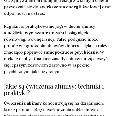
Utrzymywanie harmonijnej relacji z własnym ciałem
przyczynia się do
zwiększenia energii życiowej
oraz
odporności na stres.
Regularne praktykowanie jogi w duchu ahimsy
umożliwia
wyciszenie umysłu
i osiągnięcie
równowagi wewnętrznej. Takie podejście może
pomóc w łagodzeniu objawów depresji i lęku, a także
znacząco poprawić
samopoczucie psychiczne
. W
efekcie osoby stosujące zasady ahimsy mogą cieszyć
się lepszym zdrowiem zarówno w aspekcie
psychicznym, jak i fizycznym.
Jakie są ćwiczenia ahimsy: techniki i
praktyki?
Ćwiczenia ahimsy
koncentrują się na działaniach,
które promują ideę nieszkodzenia sobie i innym.
Kluczowym elementem tej praktyki jest
medytacja
,