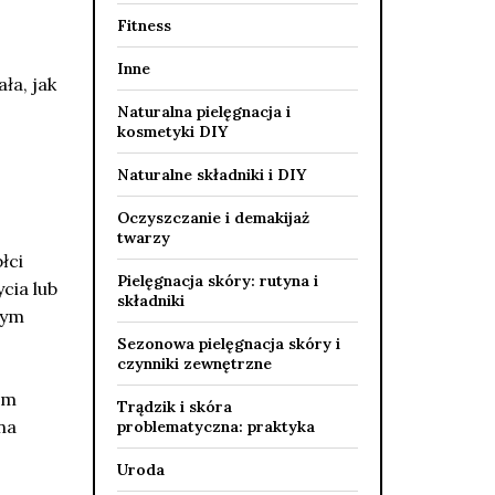
Fitness
Inne
ła, jak
Naturalna pielęgnacja i
kosmetyki DIY
Naturalne składniki i DIY
Oczyszczanie i demakijaż
twarzy
łci
Pielęgnacja skóry: rutyna i
cia lub
składniki
łym
Sezonowa pielęgnacja skóry i
czynniki zewnętrzne
om
Trądzik i skóra
na
problematyczna: praktyka
Uroda