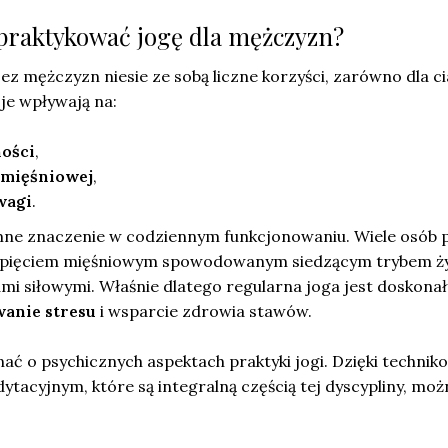
praktykować jogę dla mężczyzn?
ez mężczyzn niesie ze sobą liczne korzyści, zarówno dla cia
sje wpływają na:
ności
,
 mięśniowej
,
wagi
.
ne znaczenie w codziennym funkcjonowaniu. Wiele osób p
napięciem mięśniowym spowodowanym siedzącym trybem ży
mi siłowymi. Właśnie dlatego regularna joga jest doskona
anie stresu
i wsparcie zdrowia stawów.
ć o psychicznych aspektach praktyki jogi. Dzięki technik
acyjnym, które są integralną częścią tej dyscypliny, moż