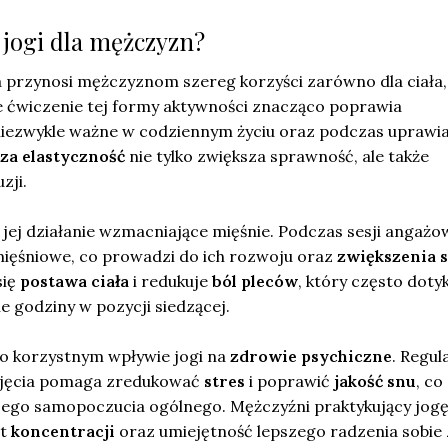
i jogi dla mężczyzn?
a przynosi mężczyznom szereg korzyści zarówno dla ciała, 
 ćwiczenie tej formy aktywności znacząco poprawia
 niezwykle ważne w codziennym życiu oraz podczas uprawi
za elastyczność
nie tylko zwiększa sprawność, ale także
zji.
 jej działanie wzmacniające mięśnie. Podczas sesji angaż
ięśniowe, co prowadzi do ich rozwoju oraz
zwiększenia s
się
postawa ciała
i redukuje
ból pleców
, który często doty
e godziny w pozycji siedzącej.
o korzystnym wpływie jogi na
zdrowie psychiczne
. Regul
ajęcia pomaga zredukować
stres
i poprawić
jakość snu
, co
szego samopoczucia ogólnego. Mężczyźni praktykujący jog
st
koncentracji
oraz umiejętność lepszego radzenia sobie 