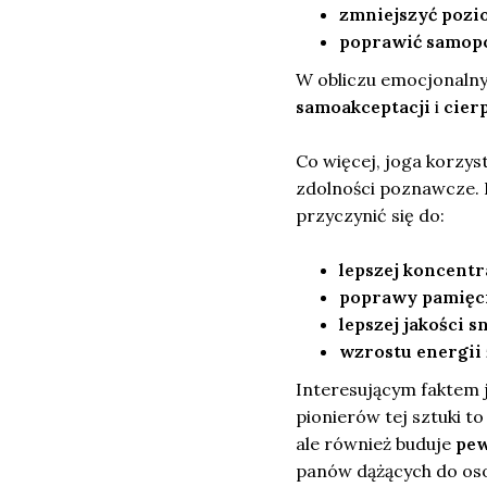
zmniejszyć pozi
poprawić samopo
W obliczu emocjonalny
samoakceptacji
i
cier
Co więcej, joga korzys
zdolności poznawcze. 
przyczynić się do:
lepszej koncentr
poprawy pamięc
lepszej jakości s
wzrostu energii
Interesującym faktem j
pionierów tej sztuki to
ale również buduje
pew
panów dążących do oso