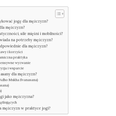
ykować jogę dla mężczyzn?
 dla mężczyzn?
tyczności, sile mięśni i mobilności?
powiada na potrzeby mężczyzn?
 odpowiednie dla mężczyzn?
awy i korzyści
namiczna praktyka
ntensywne wyzwanie
yzja i wsparcie
e asany dla mężczyzn?
 (Adho Mukha Svanasana)
asana)
a)
ogi jako mężczyzna?
ątkujących
ia mężczyzn w praktyce jogi?