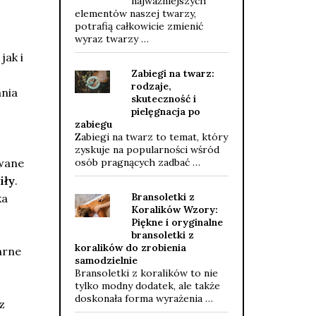
najważniejszych
elementów naszej twarzy,
potrafią całkowicie zmienić
wyraz twarzy …
jak i
Zabiegi na twarz:
rodzaje,
ania
skuteczność i
pielęgnacja po
zabiegu
Zabiegi na twarz to temat, który
zyskuje na popularności wśród
owane
osób pragnących zadbać …
iły
.
Bransoletki z
ka
Koralików Wzory:
Piękne i oryginalne
bransoletki z
koralików do zrobienia
arne
samodzielnie
Bransoletki z koralików to nie
ę
tylko modny dodatek, ale także
doskonała forma wyrażenia …
z