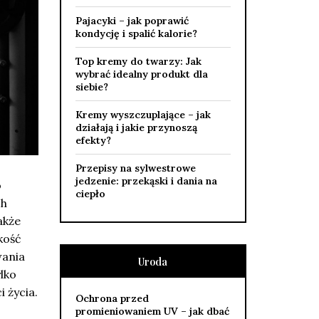
Pajacyki – jak poprawić
kondycję i spalić kalorie?
Top kremy do twarzy: Jak
wybrać idealny produkt dla
siebie?
Kremy wyszczuplające – jak
działają i jakie przynoszą
efekty?
Przepisy na sylwestrowe
jedzenie: przekąski i dania na
o
ciepło
ch
akże
kość
wania
Uroda
lko
i życia.
Ochrona przed
promieniowaniem UV – jak dbać