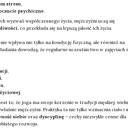
om stresu
,
czucie psychiczne
.
ch wyzwań współczesnego życia, mężczyźni uczą się
pliwości
, co przekłada się na lepszą jakość ich życia.
tnie wpływa nie tylko na kondycję fizyczną, ale również na
Badania dowodzą, że regularne uczestnictwo w zajęciach
acji
,
i
,
nu
,
 życiowej
.
est to, że joga ma swoje korzenie w tradycji męskiej; wielu
 właśnie mężczyźni. Praktyka ta nie tylko wzmacnia ciało i 
ność siebie
oraz
dyscyplinę
– cechy niezwykle cenne dla 
bistego rozwoju.