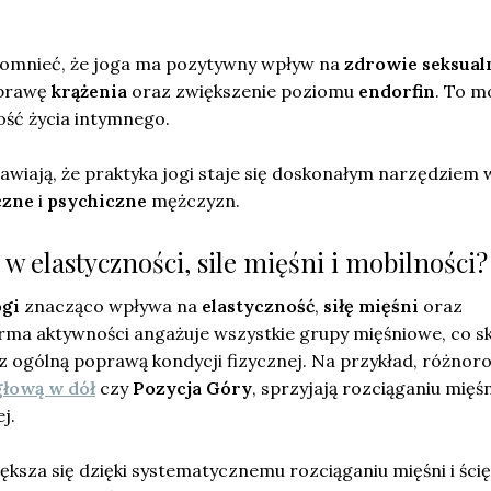
mnieć, że joga ma pozytywny wpływ na
zdrowie seksual
oprawę
krążenia
oraz zwiększenie poziomu
endorfin
. To m
ość życia intymnego.
rawiają, że praktyka jogi staje się doskonałym narzędziem 
czne
i
psychiczne
mężczyzn.
w elastyczności, sile mięśni i mobilności?
ogi
znacząco wpływa na
elastyczność
,
siłę mięśni
oraz
orma aktywności angażuje wszystkie grupy mięśniowe, co s
 ogólną poprawą kondycji fizycznej. Na przykład, różnor
głową w dół
czy
Pozycja Góry
, sprzyjają rozciąganiu mięśn
j.
ększa się dzięki systematycznemu rozciąganiu mięśni i ścię