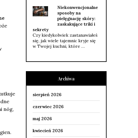
Niekonwencjonalne
sposoby na
ne
pielęgnację skóry:
zaskakujące triki i
oże
sekrety
Czy kiedykolwiek zastanawiałeś
się, jak wiele tajemnic kryje się
w Twojej kuchni, które …
w
Archiwa
kutkuje
sierpień 2026
odne
czerwiec 2026
i nóg,
maj 2026
kwiecień 2026
gien.