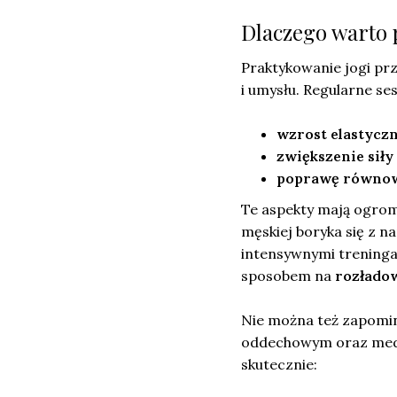
Dlaczego warto 
Praktykowanie jogi prz
i umysłu. Regularne se
wzrost elastycz
zwiększenie siły
poprawę równo
Te aspekty mają ogrom
męskiej boryka się z 
intensywnymi treninga
sposobem na
rozładow
Nie można też zapomina
oddechowym oraz medyt
skutecznie: