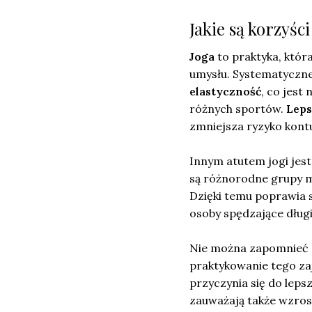
Jakie są korzyśc
Joga
to praktyka, któr
umysłu. Systematyczne
elastyczność
, co jest
różnych sportów.
Leps
zmniejsza ryzyko kontu
Innym atutem jogi jest
są różnorodne grupy m
Dzięki temu poprawia 
osoby spędzające długi
Nie można zapomnieć 
praktykowanie tego z
przyczynia się do lep
zauważają także wzro