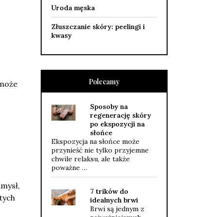
Uroda męska
Złuszczanie skóry: peelingi i
kwasy
Polecamy
 może
Sposoby na
regenerację skóry
po ekspozycji na
słońce
Ekspozycja na słońce może
przynieść nie tylko przyjemne
chwile relaksu, ale także
poważne …
umysł,
7 trików do
tych
idealnych brwi
Brwi są jednym z