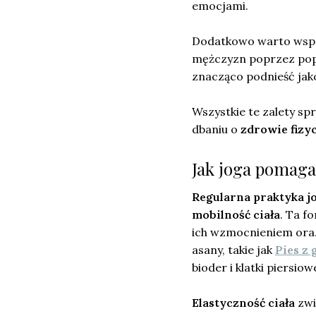
emocjami.
Dodatkowo warto wspo
mężczyzn poprzez p
znacząco podnieść jak
Wszystkie te zalety sp
dbaniu o
zdrowie fizy
Jak joga pomaga 
Regularna praktyka j
mobilność ciała
. Ta f
ich wzmocnieniem oraz
asany, takie jak
Pies z 
bioder i klatki piersiowe
Elastyczność ciała
zwi