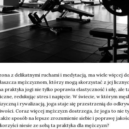
zona z delikatnymi ruchami i medytacją, ma wiele więcej d
łaszcza mężczyznom, którzy mogą skorzystać z jej liczny
a praktyka jogi nie tylko poprawia elastyczność i siłę, ale t
czne, redukując stres i napięcie. W świecie, w którym męs
 fizyczną i rywalizacją, joga staje się przestrzenią do odkry
iwości. Coraz więcej mężczyzn dostrzega, że joga to nie ty
 także sposób na lepsze zrozumienie siebie i poprawę jakośc
korzyści niesie ze sobą ta praktyka dla mężczyzn?