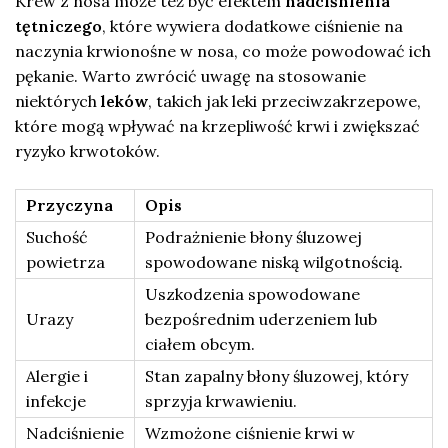
Krew z nosa może też być efektem
nadciśnienia
tętniczego
, które wywiera dodatkowe ciśnienie na
naczynia krwionośne w nosa, co może powodować ich
pękanie. Warto zwrócić uwagę na stosowanie
niektórych
leków
, takich jak leki przeciwzakrzepowe,
które mogą wpływać na krzepliwość krwi i zwiększać
ryzyko krwotoków.
Przyczyna
Opis
Suchość
Podrażnienie błony śluzowej
powietrza
spowodowane niską wilgotnością.
Uszkodzenia spowodowane
Urazy
bezpośrednim uderzeniem lub
ciałem obcym.
Alergie i
Stan zapalny błony śluzowej, który
infekcje
sprzyja krwawieniu.
Nadciśnienie
Wzmożone ciśnienie krwi w