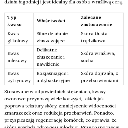
działa łagodniej i jest idealny dla osób z wrażliwą cerą.
Typ
Zalecane
Właściwości
kwasu
zastosowanie
Kwas
Silne działanie
Skóra tłusta,
glikolowy
złuszczające
trądzikowa
Delikatne
Kwas
Skóra wrażliwa,
złuszczanie i
mlekowy
sucha
nawilżenie
Kwas
Rozjaśniające i
Skóra dojrzała, z
cytrynowy
antybakteryjne
przebarwieniami
Stosowane w odpowiednich stężeniach, kwasy
owocowe przynoszą wiele korzyści, takich jak
poprawa tekstury skóry, zmniejszenie widoczności
zmarszczek oraz redukcja przebarwień. Ponadto,
przyspieszają regenerację komórek, co sprawia, że
skóra wygląda zdrowiej i młodziej. Przy rozpoczęciu