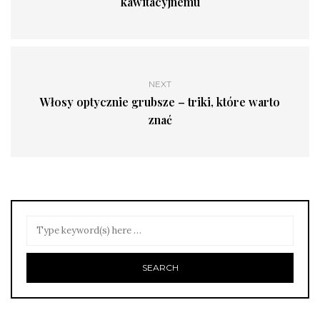
kawitacyjnemu
NEXT
Włosy optycznie grubsze – triki, które warto
znać