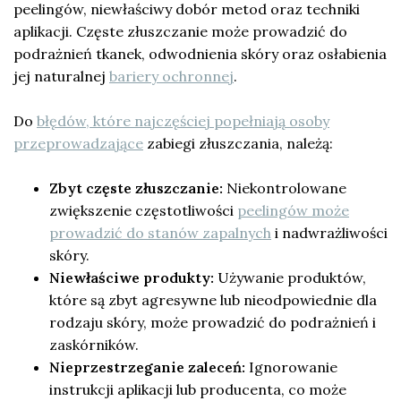
peelingów, niewłaściwy dobór metod oraz techniki
aplikacji. Częste złuszczanie może prowadzić do
podrażnień tkanek, odwodnienia skóry oraz osłabienia
jej naturalnej
bariery ochronnej
.
Do
błędów, które najczęściej popełniają osoby
przeprowadzające
zabiegi złuszczania, należą:
Zbyt częste złuszczanie:
Niekontrolowane
zwiększenie częstotliwości
peelingów może
prowadzić do stanów zapalnych
i nadwrażliwości
skóry.
Niewłaściwe produkty:
Używanie produktów,
które są zbyt agresywne lub nieodpowiednie dla
rodzaju skóry, może prowadzić do podrażnień i
zaskórników.
Nieprzestrzeganie zaleceń:
Ignorowanie
instrukcji aplikacji lub producenta, co może