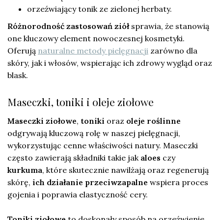
orzeźwiający tonik ze zielonej herbaty.
Różnorodność zastosowań ziół
sprawia, że stanowią
one kluczowy element nowoczesnej kosmetyki.
Oferują
naturalne metody pielęgnacji
zarówno dla
skóry, jak i włosów, wspierając ich zdrowy wygląd oraz
blask.
Maseczki, toniki i oleje ziołowe
Maseczki ziołowe
,
toniki
oraz
oleje roślinne
odgrywają kluczową rolę w naszej pielęgnacji,
wykorzystując cenne właściwości natury. Maseczki
często zawierają składniki takie jak
aloes
czy
kurkuma
, które skutecznie nawilżają oraz regenerują
skórę,
ich działanie przeciwzapalne
wspiera proces
gojenia i poprawia elastyczność cery.
Toniki ziołowe
to doskonały sposób na orzeźwienie