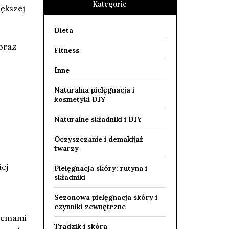
Kategorie
iększej
Dieta
oraz
Fitness
Inne
Naturalna pielęgnacja i
kosmetyki DIY
Naturalne składniki i DIY
Oczyszczanie i demakijaż
twarzy
iej
Pielęgnacja skóry: rutyna i
składniki
Sezonowa pielęgnacja skóry i
czynniki zewnętrzne
blemami
Trądzik i skóra