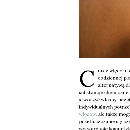
C
oraz więcej o
codziennej pi
alternatywą d
substancje chemiczne.
stworzyć własny, bezp
indywidualnych potrze
włosów
, ale także mo
przetłuszczanie się cz
wytwarzanie kosmety