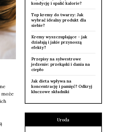
kondycję i spalić kalorie?
Top kremy do twarzy: Jak
wybrać idealny produkt dla
siebie?
Kremy wyszczuplające – jak
działają i jakie przynoszą
efekty?
Przepisy na sylwestrowe
jedzenie: przekąski i dania na
ciepło
Jak dieta wpływa na
zne
koncentrację i pamięć? Odkryj
kluczowe składniki
y może
ich
Uroda
ą