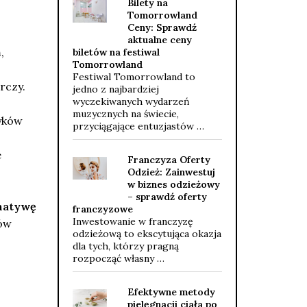
Bilety na
Tomorrowland
Ceny: Sprawdź
aktualne ceny
,
biletów na festiwal
Tomorrowland
Festiwal Tomorrowland to
rczy.
jedno z najbardziej
wyczekiwanych wydarzeń
muzycznych na świecie,
yków
przyciągające entuzjastów …
e
Franczyza Oferty
Odzież: Zainwestuj
w biznes odzieżowy
– sprawdź oferty
natywę
franczyzowe
Inwestowanie w franczyzę
tów
odzieżową to ekscytująca okazja
dla tych, którzy pragną
rozpocząć własny …
Efektywne metody
pielęgnacji ciała po