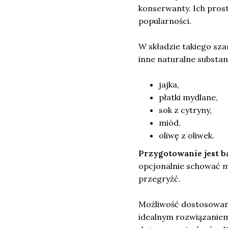
konserwanty. Ich prost
popularności.
W składzie takiego s
inne naturalne substa
jajka,
płatki mydlane,
sok z cytryny,
miód,
oliwę z oliwek.
Przygotowanie jest b
opcjonalnie schować mi
przegryźć.
Możliwość dostosowan
idealnym rozwiązaniem