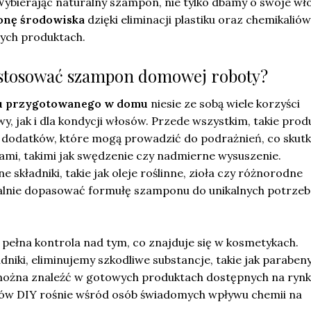
bierając naturalny szampon, nie tylko dbamy o swoje włos
onę środowiska
dzięki eliminacji plastiku oraz chemikaliów
ych produktach.
 stosować szampon domowej roboty?
u przygotowanego w domu
niesie ze sobą wiele korzyści
y, jak i dla kondycji włosów. Przede wszystkim, takie prod
dodatków, które mogą prowadzić do podrażnień, co skutk
mi, takimi jak swędzenie czy nadmierne wysuszenie.
 składniki, takie jak oleje roślinne, zioła czy różnorodne
alnie dopasować formułę szamponu do unikalnych potrzeb
st pełna kontrola nad tym, co znajduje się w kosmetykach.
dniki, eliminujemy szkodliwe substancje, takie jak paraben
o można znaleźć w gotowych produktach dostępnych na rynk
ów DIY rośnie wśród osób świadomych wpływu chemii na