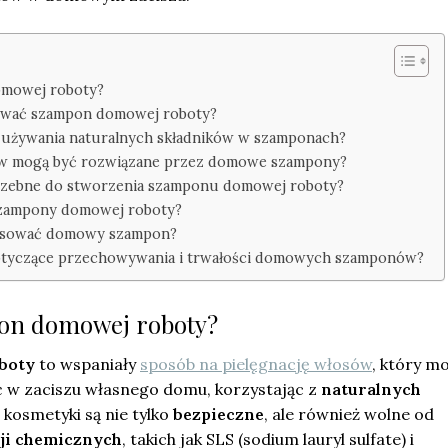
omowej roboty?
ować szampon domowej roboty?
 z używania naturalnych składników w szamponach?
ów mogą być rozwiązane przez domowe szampony?
otrzebne do stworzenia szamponu domowej roboty?
 szampony domowej roboty?
tosować domowy szampon?
dotyczące przechowywania i trwałości domowych szamponów?
pon domowej roboty?
boty
to wspaniały
sposób na pielęgnację włosów
, który m
 w zaciszu własnego domu, korzystając z
naturalnych
 kosmetyki są nie tylko
bezpieczne
, ale również wolne od
ji chemicznych
, takich jak SLS (sodium lauryl sulfate) i