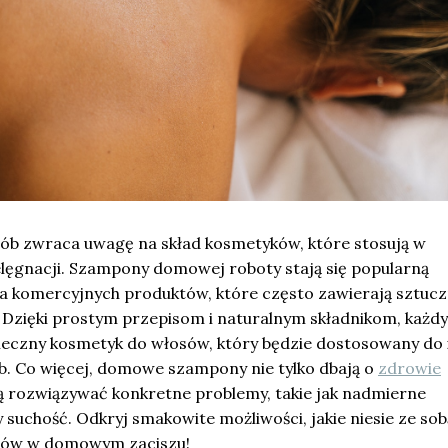
sób zwraca uwagę na skład kosmetyków, które stosują w
elęgnacji. Szampony domowej roboty stają się popularną
la komercyjnych produktów, które często zawierają sztuc
 Dzięki prostym przepisom i naturalnym składnikom, każd
ieczny kosmetyk do włosów, który będzie dostosowany do 
b. Co więcej, domowe szampony nie tylko dbają o
zdrowie
gą rozwiązywać konkretne problemy, takie jak nadmierne
y suchość. Odkryj smakowite możliwości, jakie niesie ze sob
ków w domowym zaciszu!