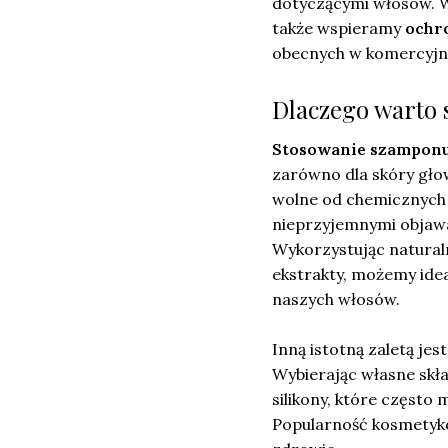
dotyczącymi włosów. Wy
także wspieramy
ochr
obecnych w komercyjn
Dlaczego warto
Stosowanie szampon
zarówno dla skóry głow
wolne od chemicznych 
nieprzyjemnymi objawa
Wykorzystując naturalne
ekstrakty, możemy ide
naszych włosów.
Inną istotną zaletą je
Wybierając własne skła
silikony, które częst
Popularność kosmetyk