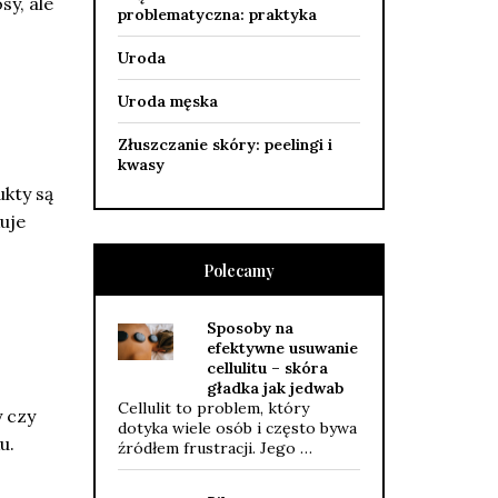
y, ale
problematyczna: praktyka
Uroda
Uroda męska
Złuszczanie skóry: peelingi i
kwasy
ukty są
uje
Polecamy
Sposoby na
efektywne usuwanie
cellulitu – skóra
gładka jak jedwab
Cellulit to problem, który
y czy
dotyka wiele osób i często bywa
u.
źródłem frustracji. Jego …