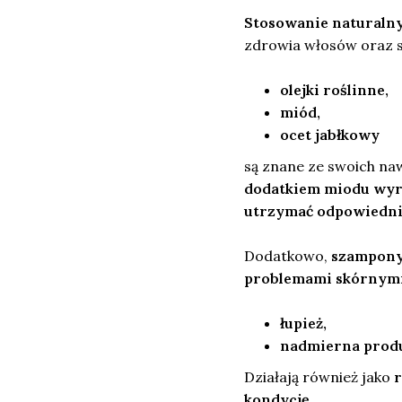
Stosowanie naturalny
zdrowia włosów oraz sk
olejki roślinne,
miód,
ocet jabłkowy
są znane ze swoich naw
dodatkiem miodu wyró
utrzymać odpowiedni
Dodatkowo,
szampony 
problemami skórnym
łupież,
nadmierna produ
Działają również jako
r
kondycję.