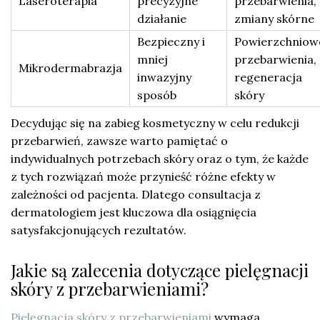
Laseroterapia
precyzyjne
przebarwienia,
działanie
zmiany skórne
Bezpieczny i
Powierzchniow
mniej
przebarwienia,
Mikrodermabrazja
inwazyjny
regeneracja
sposób
skóry
Decydując się na zabieg kosmetyczny w celu redukcji
przebarwień, zawsze warto pamiętać o
indywidualnych potrzebach skóry oraz o tym, że każde
z tych rozwiązań może przynieść różne efekty w
zależności od pacjenta. Dlatego consultacja z
dermatologiem jest kluczowa dla osiągnięcia
satysfakcjonujących rezultatów.
Jakie są zalecenia dotyczące pielęgnacji
skóry z przebarwieniami?
Pielęgnacja skóry z przebarwieniami
wymaga