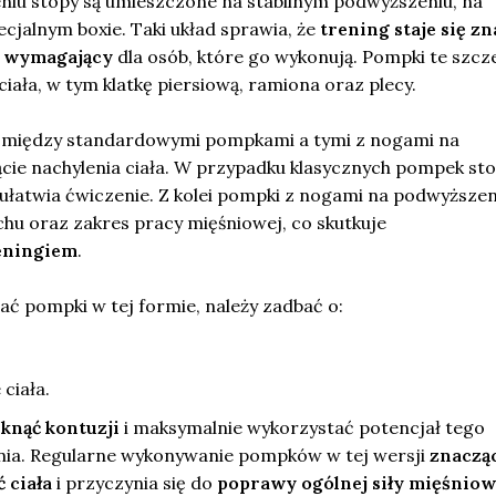
iu stopy są umieszczone na stabilnym podwyższeniu, na
ecjalnym boxie. Taki układ sprawia, że
trening staje się z
ej wymagający
dla osób, które go wykonują. Pompki te szcz
ciała, w tym klatkę piersiową, ramiona oraz plecy.
a między standardowymi pompkami a tymi z nogami na
ącie nachylenia ciała. W przypadku klasycznych pompek st
 ułatwia ćwiczenie. Z kolei pompki z nogami na podwyższen
hu oraz zakres pracy mięśniowej, co skutkuje
eningiem
.
ć pompki w tej formie, należy zadbać o:
ciała.
knąć kontuzji
i maksymalnie wykorzystać potencjał tego
ia. Regularne wykonywanie pompków w tej wersji
znaczą
 ciała
i przyczynia się do
poprawy ogólnej siły mięśniow