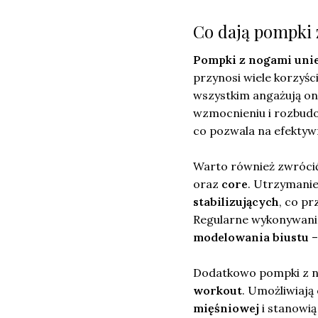
Co dają pompki
Pompki z nogami uni
przynosi wiele korzyści
wszystkim angażują o
wzmocnieniu i rozbudow
co pozwala na efektyw
Warto również zwrócić
oraz
core
. Utrzymanie
stabilizujących
, co p
Regularne wykonywanie
modelowania biustu
–
Dodatkowo pompki z no
workout
. Umożliwiaj
mięśniowej
i stanowi