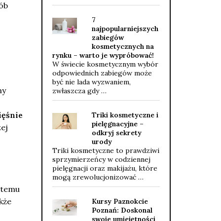
ób
7
najpopularniejszych
zabiegów
kosmetycznych na
rynku – warto je wypróbować!
W świecie kosmetycznym wybór
odpowiednich zabiegów może
być nie lada wyzwaniem,
my
zwłaszcza gdy …
ięśnie
Triki kosmetyczne i
pielęgnacyjne –
zej
odkryj sekrety
urody
Triki kosmetyczne to prawdziwi
sprzymierzeńcy w codziennej
pielęgnacji oraz makijażu, które
mogą zrewolucjonizować …
i temu
kże
Kursy Paznokcie
Poznań: Doskonal
swoje umiejętności