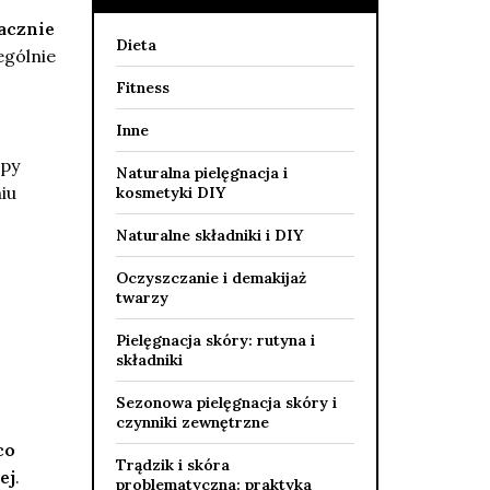
nacznie
Dieta
ególnie
Fitness
Inne
opy
Naturalna pielęgnacja i
iu
kosmetyki DIY
Naturalne składniki i DIY
Oczyszczanie i demakijaż
twarzy
Pielęgnacja skóry: rutyna i
składniki
Sezonowa pielęgnacja skóry i
czynniki zewnętrzne
co
Trądzik i skóra
ej
.
problematyczna: praktyka