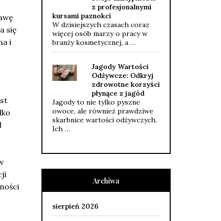
z profesjonalnymi
kursami paznokci
rawę
W dzisiejszych czasach coraz
a się
więcej osób marzy o pracy w
a i
branży kosmetycznej, a …
Jagody Wartości
Odżywcze: Odkryj
zdrowotne korzyści
płynące z jagód
st
Jagody to nie tylko pyszne
owoce, ale również prawdziwe
lko
skarbnice wartości odżywczych.
d
Ich …
 w
ji
Archiwa
wności
sierpień 2026