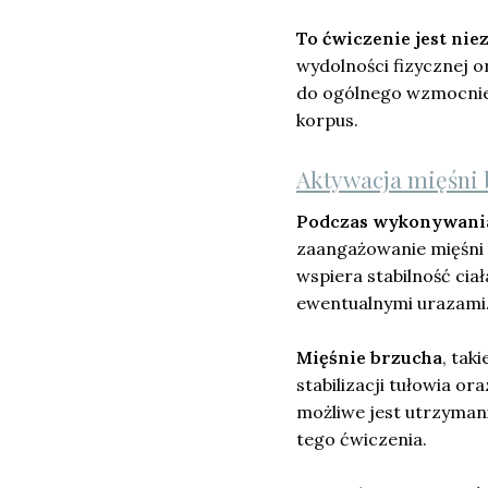
To ćwiczenie jest ni
wydolności fizycznej o
do ogólnego wzmocnien
korpus.
Aktywacja mięśni
Podczas wykonywania
zaangażowanie mięśni 
wspiera stabilność cia
ewentualnymi urazami
Mięśnie brzucha
, tak
stabilizacji tułowia o
możliwe jest utrzymanie
tego ćwiczenia.