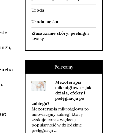
Uroda
Uroda męska
zede
Złuszczanie skóry: peelingi i
kwasy
ingu,
Polecamy
zucha
Mezoterapia
m.
mikroigłowa – jak
działa, efekty i
pielęgnacja po
zabiegu?
Mezoterapia mikroigłowa to
eet
innowacyjny zabieg, który
zyskuje coraz większą
popularność w dziedzinie
pielęgnacji …