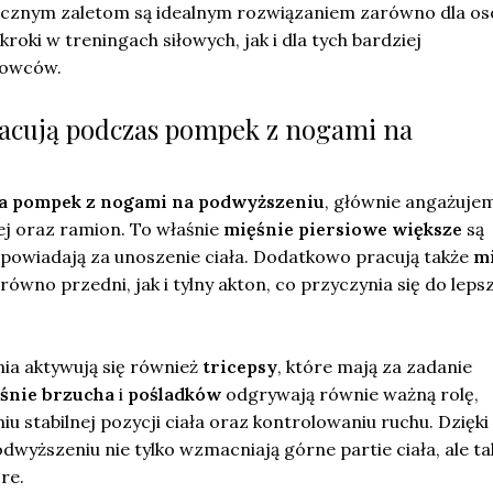
 licznym zaletom są idealnym rozwiązaniem zarówno dla os
roki w treningach siłowych, jak i dla tych bardziej
towców.
racują podczas pompek z nogami na
 pompek z nogami na podwyższeniu
, głównie angażuje
wej oraz ramion. To właśnie
mięśnie piersiowe większe
są
powiadają za unoszenie ciała. Dodatkowo pracują także
m
równo przedni, jak i tylny akton, co przyczynia się do leps
ia aktywują się również
tricepsy
, które mają za zadanie
śnie brzucha
i
pośladków
odgrywają równie ważną rolę,
 stabilnej pozycji ciała oraz kontrolowaniu ruchu. Dzięk
wyższeniu nie tylko wzmacniają górne partie ciała, ale ta
re.