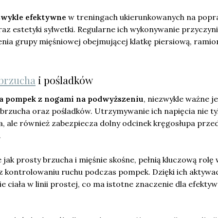
ezwykle efektywne
w treningach ukierunkowanych na pop
raz estetyki sylwetki. Regularne ich wykonywanie przyczyni
ia grupy mięśniowej obejmującej klatkę piersiową, ramion
 brzucha
i pośladków
 pompek z nogami na podwyższeniu
, niezwykle ważne je
brzucha oraz pośladków. Utrzymywanie ich napięcia nie ty
ła, ale również zabezpiecza dolny odcinek kręgosłupa prze
.
ie jak prosty brzucha i mięśnie skośne, pełnią kluczową rolę
raz kontrolowaniu ruchu podczas pompek. Dzięki ich aktywac
 ciała w linii prostej, co ma istotne znaczenie dla efekty