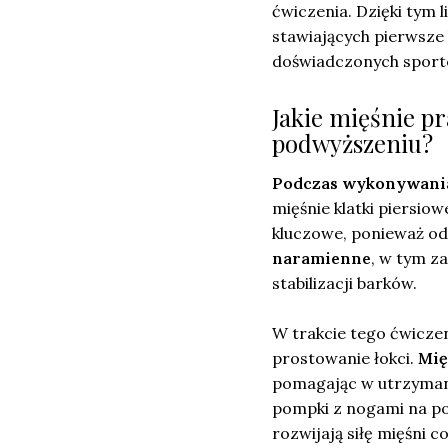
ćwiczenia. Dzięki tym
stawiających pierwsze k
doświadczonych spor
Jakie mięśnie p
podwyższeniu?
Podczas wykonywania
mięśnie klatki piersio
kluczowe, ponieważ od
naramienne
, w tym za
stabilizacji barków.
W trakcie tego ćwiczen
prostowanie łokci.
Mię
pomagając w utrzymaniu
pompki z nogami na pod
rozwijają siłę mięśni co