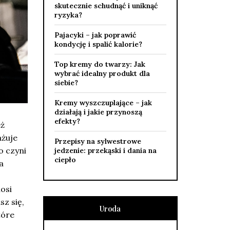
skutecznie schudnąć i uniknąć
ryzyka?
Pajacyki – jak poprawić
kondycję i spalić kalorie?
Top kremy do twarzy: Jak
wybrać idealny produkt dla
siebie?
Kremy wyszczuplające – jak
działają i jakie przynoszą
efekty?
eż
ażuje
Przepisy na sylwestrowe
o czyni
jedzenie: przekąski i dania na
ciepło
a
osi
sz się,
Uroda
tóre