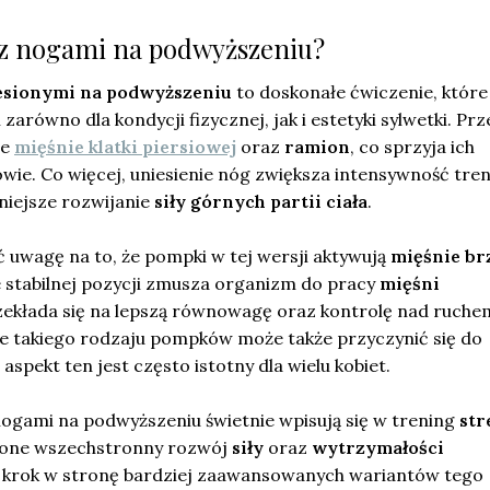
 z nogami na podwyższeniu?
esionymi na podwyższeniu
to doskonałe ćwiczenie, które
 zarówno dla kondycji fizycznej, jak i estetyki sylwetki. Pr
ne
mięśnie klatki piersiowej
oraz
ramion
, co sprzyja ich
ie. Co więcej, uniesienie nóg zwiększa intensywność tren
niejsze rozwijanie
siły górnych partii ciała
.
 uwagę na to, że pompki w tej wersji aktywują
mięśnie br
 stabilnej pozycji zmusza organizm do pracy
mięśni
rzekłada się na lepszą równowagę oraz kontrolę nad ruche
 takiego rodzaju pompków może także przyczynić się do
 aspekt ten jest często istotny dla wielu kobiet.
gami na podwyższeniu świetnie wpisują się w trening
str
ą one wszechstronny rozwój
siły
oraz
wytrzymałości
ą krok w stronę bardziej zaawansowanych wariantów tego