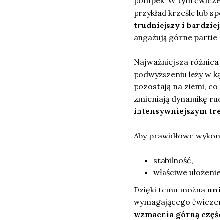
pompek. W tym ćwiczen
przykład krześle lub sp
trudniejszy i bardzi
angażują górne partie 
Najważniejsza różnic
podwyższeniu leży w k
pozostają na ziemi, co
zmieniają dynamikę ruc
intensywniejszym tr
Aby prawidłowo wykona
stabilność,
właściwe ułożenie 
Dzięki temu można
uni
wymagającego ćwiczen
wzmacnia górną część