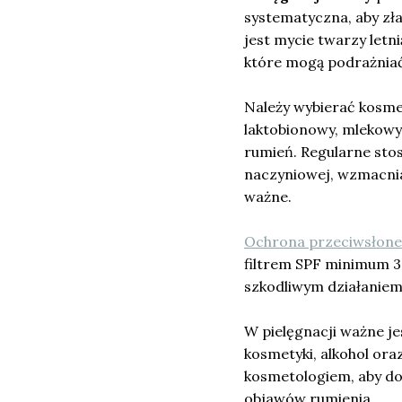
systematyczna, aby zł
jest mycie twarzy letn
które mogą podrażniać
Należy wybierać kosmet
laktobionowy, mlekowy
rumień. Regularne st
naczyniowej, wzmacniaj
ważne.
Ochrona przeciwsłon
filtrem SPF minimum 30
szkodliwym działaniem
W pielęgnacji ważne je
kosmetyki, alkohol ora
kosmetologiem, aby do
objawów rumienia.