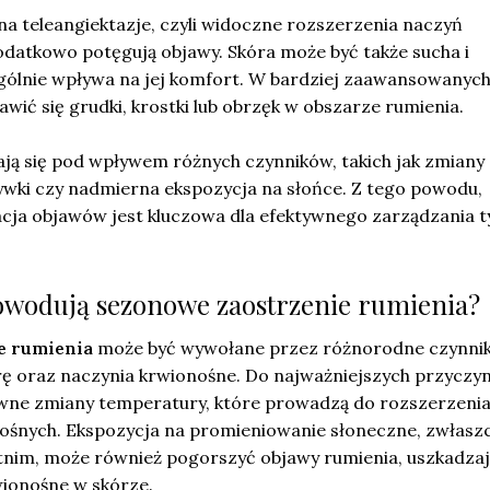
a teleangiektazje, czyli widoczne rozszerzenia naczyń
odatkowo potęgują objawy. Skóra może być także sucha i
gólnie wpływa na jej komfort. W bardziej zaawansowanyc
ić się grudki, krostki lub obrzęk w obszarze rumienia.
ają się pod wpływem różnych czynników, takich jak zmiany
żywki czy nadmierna ekspozycja na słońce. Z tego powodu,
acja objawów jest kluczowa dla efektywnego zarządzania 
powodują sezonowe zaostrzenie rumienia?
e rumienia
może być wywołane przez różnorodne czynnik
rę oraz naczynia krwionośne. Do najważniejszych przyczy
owne zmiany temperatury, które prowadzą do rozszerzenia
ośnych. Ekspozycja na promieniowanie słoneczne, zwłasz
etnim, może również pogorszyć objawy rumienia, uszkadza
wionośne w skórze.