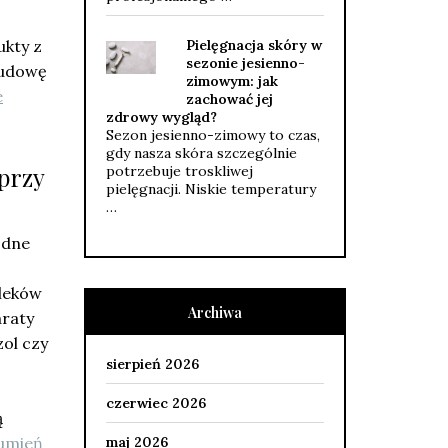
Pielęgnacja skóry w
ukty z
sezonie jesienno-
budowę
zimowym: jak
e
zachować jej
zdrowy wygląd?
Sezon jesienno-zimowy to czas,
gdy nasza skóra szczególnie
 przy
potrzebuje troskliwej
pielęgnacji. Niskie temperatury
…
odne
 leków
Archiwa
araty
zol czy
sierpień 2026
czerwiec 2026
ą
maj 2026
umień