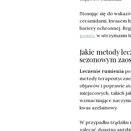
Stosując się do wskaz
ceramidami, kwasem hi
bariery ochronnej. Re
pomóc
w utrzymaniu le
Jakie metody lec
sezonowym zaos
Leczenie rumienia
po
metody terapeutyczne 
objawów i poprawie st
miejscowych, takich ja
wzmacniające naczynia,
kwas azelainowy.
W przypadku trądziku
zalecać doustną antybi