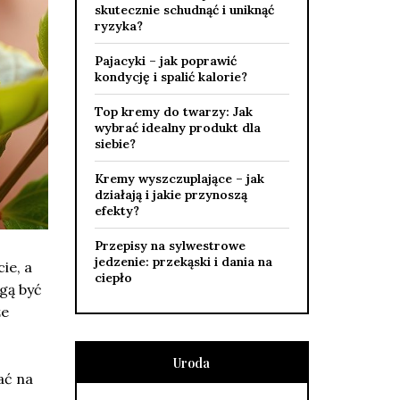
skutecznie schudnąć i uniknąć
ryzyka?
Pajacyki – jak poprawić
kondycję i spalić kalorie?
Top kremy do twarzy: Jak
wybrać idealny produkt dla
siebie?
Kremy wyszczuplające – jak
działają i jakie przynoszą
efekty?
Przepisy na sylwestrowe
jedzenie: przekąski i dania na
ie, a
ciepło
ogą być
że
Uroda
ać na