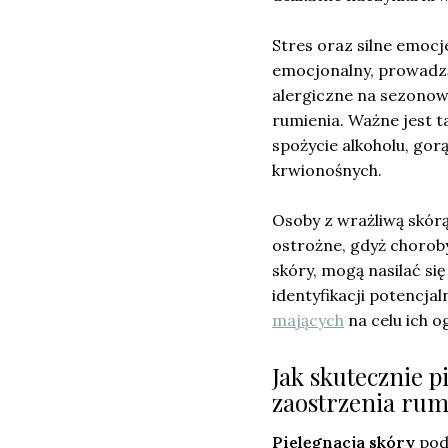
Stres oraz silne emocj
emocjonalny, prowadz
alergiczne na sezonowe 
rumienia. Ważne jest t
spożycie alkoholu, gor
krwionośnych.
Osoby z wrażliwą skór
ostrożne, gdyż chorob
skóry, mogą nasilać s
identyfikacji potencja
mających
na celu ich o
Jak skutecznie 
zaostrzenia rum
Pielęgnacja skóry
pod