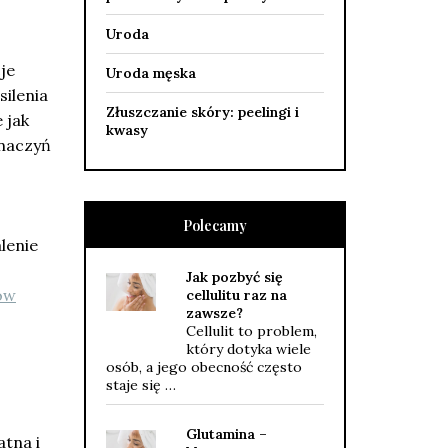
Uroda
je
Uroda męska
silenia
Złuszczanie skóry: peelingi i
 jak
kwasy
 naczyń
Polecamy
lenie
Jak pozbyć się
ów
cellulitu raz na
zawsze?
Cellulit to problem,
który dotyka wiele
osób, a jego obecność często
staje się …
Glutamina –
tna i