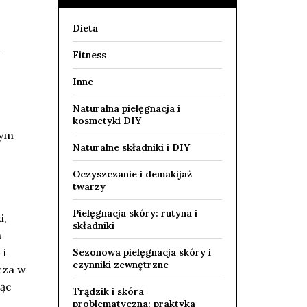
Dieta
h
Fitness
Inne
Naturalna pielęgnacja i
kosmetyki DIY
tym
Naturalne składniki i DIY
Oczyszczanie i demakijaż
twarzy
Pielęgnacja skóry: rutyna i
i,
składniki
n
 i
Sezonowa pielęgnacja skóry i
czynniki zewnętrzne
cza w
jąc
Trądzik i skóra
problematyczna: praktyka