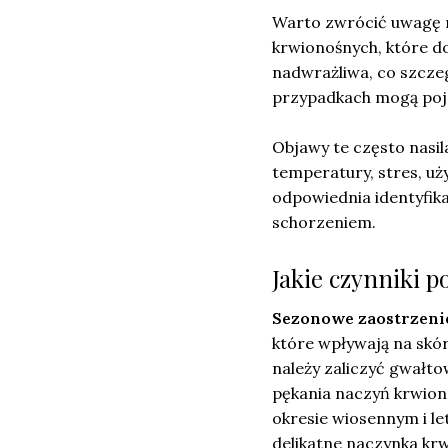
Warto zwrócić uwagę n
krwionośnych, które d
nadwrażliwa, co szcze
przypadkach mogą pojaw
Objawy te często nasil
temperatury, stres, u
odpowiednia identyfik
schorzeniem.
Jakie czynniki 
Sezonowe zaostrzeni
które wpływają na skó
należy zaliczyć gwałt
pękania naczyń krwion
okresie wiosennym i l
delikatne naczynka kr