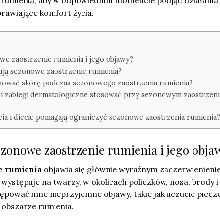
rumienia, aby w odpowiednim momencie podjąć działania
rawiające komfort życia.
we zaostrzenie rumienia i jego objawy?
ują sezonowe zaostrzenie rumienia?
gnować skórę podczas sezonowego zaostrzenia rumienia?
a i zabiegi dermatologiczne stosować przy sezonowym zaostrzen
cia i diecie pomagają ograniczyć sezonowe zaostrzenia rumienia?
ezonowe zaostrzenie rumienia i jego obja
e rumienia
objawia się głównie wyraźnym zaczerwienien
występuje na twarzy, w okolicach policzków, nosa, brody i 
pować inne nieprzyjemne objawy, takie jak uczucie piecze
 obszarze rumienia.