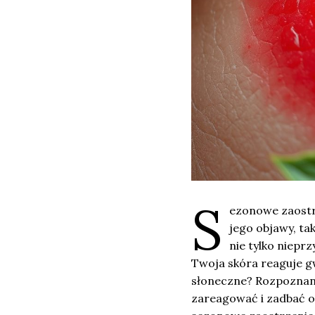
S
ezonowe zaostrz
jego objawy, ta
nie tylko nieprz
Twoja skóra reaguje g
słoneczne? Rozpoznani
zareagować i zadbać o