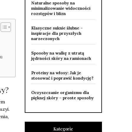
Naturalne sposoby na
minimalizowanie widoczności
rozstępów i blizn
Klasyczne suknie ślubne –
inspiracje dla przyszłych
narzeczonych
Sposoby na walkę z utratą
iu
jędrności skóry na ramionach
Proteiny na włosy: Jak je
stosować i poprawić kondycję?
wy?
Oczyszczanie organizmu dla
pięknej skóry – proste sposoby
iem
szyi.
nia,
Kategorie