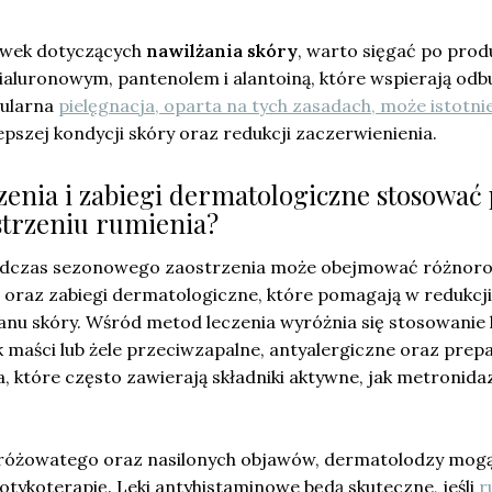
ówek dotyczących
nawilżania skóry
, warto sięgać po prod
aluronowym, pantenolem i alantoiną, które wspierają od
gularna
pielęgnacja, oparta na tych zasadach, może istotni
pszej kondycji skóry oraz redukcji zaczerwienienia.
zenia i zabiegi dermatologiczne stosować
trzeniu rumienia?
dczas sezonowego zaostrzenia może obejmować różnor
oraz zabiegi dermatologiczne, które pomagają w redukcji
anu skóry. Wśród metod leczenia wyróżnia się stosowanie
k maści lub żele przeciwzapalne, antyalergiczne oraz prep
 które często zawierają składniki aktywne, jak metronida
 różowatego oraz nasilonych objawów, dermatolodzy mog
otykoterapię. Leki antyhistaminowe będą skuteczne, jeśli
r