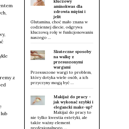
kluczowy
mentem
aminokwas dla
zdrowia mięśni i
ch,
jelit
Glutamina, choć mało znana w
codziennej diecie, odgrywa
kluczową rolę w funkcjonowaniu
wy,
naszego …
ać
Skuteczne sposoby
ykle
na walkę z
przesuszonymi
wargami
Przesuszone wargi to problem,
kremy z
który dotyka wiele osób, a ich
przyczyny mogą być …
zed
Makijaż do pracy –
jak wykonać szybki i
e
elegancki make-up?
Makijaż do pracy to
 lub
nie tylko kwestia estetyki, ale
także ważny element
profesjonalnego …