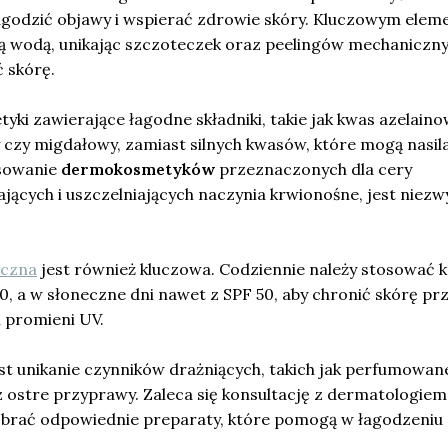
agodzić objawy i wspierać zdrowie skóry. Kluczowym ele
ią wodą, unikając szczoteczek oraz peelingów mechaniczny
 skórę.
yki zawierające łagodne składniki, takie jak kwas azelaino
 czy migdałowy, zamiast silnych kwasów, które mogą nasil
osowanie
dermokosmetyków
przeznaczonych dla cery
ących i uszczelniających naczynia krwionośne, jest niezw
eczna
jest również kluczowa. Codziennie należy stosować 
, a w słoneczne dni nawet z SPF 50, aby chronić skórę pr
 promieni UV.
st unikanie czynników drażniących, takich jak perfumowan
z ostre przyprawy. Zaleca się konsultację z dermatologiem
brać odpowiednie preparaty, które pomogą w łagodzeniu