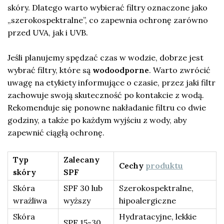
skóry. Dlatego warto wybierać filtry oznaczone jako
„szerokospektralne”, co zapewnia ochronę zarówno
przed UVA, jak i UVB.
Jeśli planujemy spędzać czas w wodzie, dobrze jest
wybrać filtry, które są
wodoodporne
. Warto zwrócić
uwagę na etykiety informujące o czasie, przez jaki filtr
zachowuje swoją skuteczność po kontakcie z wodą.
Rekomenduje się ponowne nakładanie filtru co dwie
godziny, a także po każdym wyjściu z wody, aby
zapewnić ciągłą ochronę.
Typ
Zalecany
Cechy
produktu
skóry
SPF
Skóra
SPF 30 lub
Szerokospektralne,
wrażliwa
wyższy
hipoalergiczne
Skóra
Hydratacyjne, lekkie
SPF 15-30