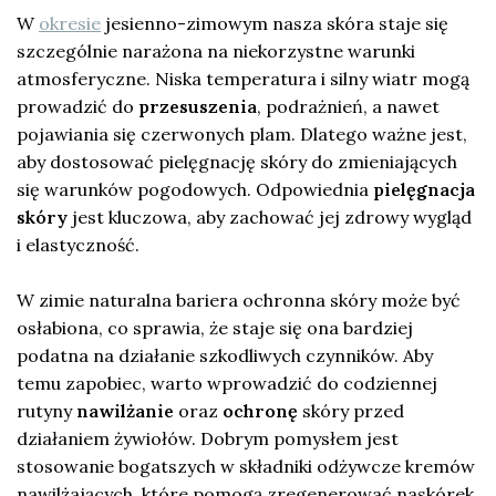
W
okresie
jesienno-zimowym nasza skóra staje się
szczególnie narażona na niekorzystne warunki
atmosferyczne. Niska temperatura i silny wiatr mogą
prowadzić do
przesuszenia
, podrażnień, a nawet
pojawiania się czerwonych plam. Dlatego ważne jest,
aby dostosować pielęgnację skóry do zmieniających
się warunków pogodowych. Odpowiednia
pielęgnacja
skóry
jest kluczowa, aby zachować jej zdrowy wygląd
i elastyczność.
W zimie naturalna bariera ochronna skóry może być
osłabiona, co sprawia, że staje się ona bardziej
podatna na działanie szkodliwych czynników. Aby
temu zapobiec, warto wprowadzić do codziennej
rutyny
nawilżanie
oraz
ochronę
skóry przed
działaniem żywiołów. Dobrym pomysłem jest
stosowanie bogatszych w składniki odżywcze kremów
nawilżających, które pomogą zregenerować naskórek