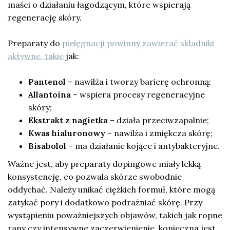
maści o działaniu łagodzącym, które wspierają
regenerację skóry.
Preparaty do
pielęgnacji powinny zawierać składniki
aktywne, takie
jak:
Pantenol
– nawilża i tworzy barierę ochronną;
Allantoina
– wspiera procesy regeneracyjne
skóry;
Ekstrakt z nagietka
– działa przeciwzapalnie;
Kwas hialuronowy
– nawilża i zmiękcza skórę;
Bisabolol
– ma działanie kojące i antybakteryjne.
Ważne jest, aby preparaty dopingowe miały lekką
konsystencję, co pozwala skórze swobodnie
oddychać. Należy unikać ciężkich formuł, które mogą
zatykać pory i dodatkowo podrażniać skórę. Przy
wystąpieniu poważniejszych objawów, takich jak ropne
rany czy intensywne zaczerwienienie, konieczna jest