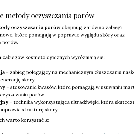
ze metody oczyszczania porów
tody oczyszczania porów
obejmują zarówno zabiegi
domowe, które pomagają w poprawie wyglądu skóry oraz
a porów.
 zabiegów kosmetologicznych wyróżniają się:
ja
– zabieg polegający na mechanicznym złuszczaniu nask
enerację skóry.
ny
– stosowanie kwasów, które pomagają w usuwaniu mar
oczyszczaniu porów.
yjny
– technika wykorzystująca ultradźwięki, która skutecz
poprawia strukturę skóry.
 warto korzystać z: