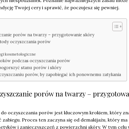
nych niespodzianek. Poznanie najważniejszych zasad może
ycję Twojej cery i sprawić, że poczujesz się pewniej.
czanie porów na twarzy – przygotowanie skóry
etody oczyszczania porów
egi kosmetologiczne
kroków podczas oczyszczania porów
 pogorszyć stanu porów i skóry
oczyszczaniu porów, by zapobiegać ich ponownemu zatykania
czyszczanie porów na twarzy – przygotow
do oczyszczania porów jest kluczowym krokiem, który z
zabiegu. Proces ten zaczyna się od demakijażu, który ma 
metyków i zanieczyszczeń z powierzchni skóry. W tym celu