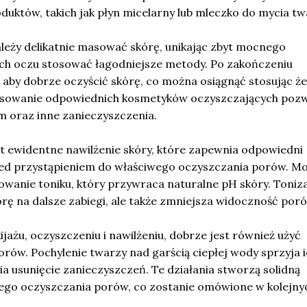
uktów, takich jak płyn micelarny lub mleczko do mycia tw
leży delikatnie masować skórę, unikając zbyt mocnego
cach oczu stosować łagodniejsze metody. Po zakończeniu
 aby dobrze oczyścić skórę, co można osiągnąć stosując żel
tosowanie odpowiednich kosmetyków oczyszczających pozw
m oraz inne zanieczyszczenia.
t ewidentne nawilżenie skóry, które zapewnia odpowiedni
ed przystąpieniem do właściwego oczyszczania porów. M
wanie toniku, który przywraca naturalne pH skóry. Toniza
rę na dalsze zabiegi, ale także zmniejsza widoczność por
jażu, oczyszczeniu i nawilżeniu, dobrze jest również użyć
rów. Pochylenie twarzy nad garścią ciepłej wody sprzyja 
ia usunięcie zanieczyszczeń. Te działania stworzą solidną
ego oczyszczania porów, co zostanie omówione w kolejny