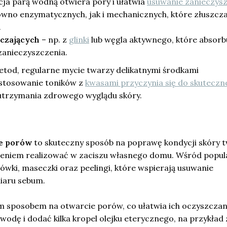
cja parą wodną otwiera pory i ułatwia
usuwanie zanieczys
wno enzymatycznych, jak i mechanicznych, które złuszcza
.
czających
– np. z
glinki
lub węgla aktywnego, które absorb
zanieczyszczenia.
od, regularne mycie twarzy delikatnymi środkami
 stosowanie toników z
kwasami przyczynia się do skutecz
utrzymania zdrowego wyglądu skóry.
e porów
to skuteczny sposób na poprawę kondycji skóry t
eniem realizować w zaciszu własnego domu. Wśród popul
ówki, maseczki oraz peelingi, które wspierają usuwanie
iaru sebum.
 sposobem na otwarcie porów, co ułatwia ich oczyszczan
dę i dodać kilka kropel olejku eterycznego, na przykład 