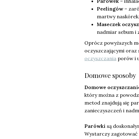
Parówek
– inhala
Peelingów
– zaró
martwy naskórek
Maseczek oczysz
nadmiar sebum i 
Oprócz powyższych met
oczyszczającymi oraz
oczyszczania
porów i 
Domowe sposoby
Domowe oczyszczani
który można z powodz
metod znajdują się par
zanieczyszczeń i nadm
Parówki
są doskonałym
Wystarczy zagotować wo