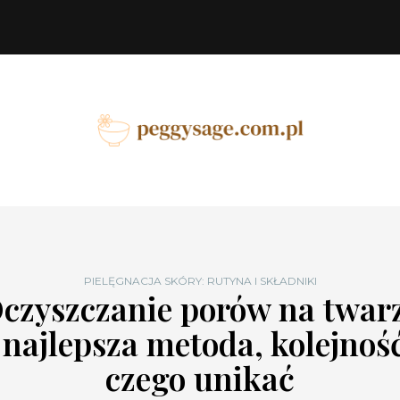
PIELĘGNACJA SKÓRY: RUTYNA I SKŁADNIKI
czyszczanie porów na twar
 najlepsza metoda, kolejność
czego unikać