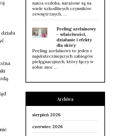
cą
nasza ozdoba, narażone są na
wiele szkodliwych czynników
zewnętrznych, …
Peeling azelainowy
 działa
– właściwości,
działanie i efekty
yć
dla skóry
Peeling azelainowy to jeden z
najskuteczniejszych zabiegów
pielęgnacyjnych, który łączy w
ożna
sobie moc …
aki
odą.
ląd
Archiwa
sierpień 2026
czerwiec 2026
nie