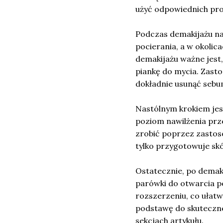
użyć odpowiednich prod
Podczas demakijażu na
pocierania, a w okoli
demakijażu ważne jest,
piankę do mycia. Zas
dokładnie usunąć sebu
Nastólnym krokiem jes
poziom nawilżenia prz
zrobić poprzez zastoso
tylko przygotowuje skó
Ostatecznie, po demaki
parówki do otwarcia po
rozszerzeniu, co ułatw
podstawę do skuteczn
sekcjach artykułu.