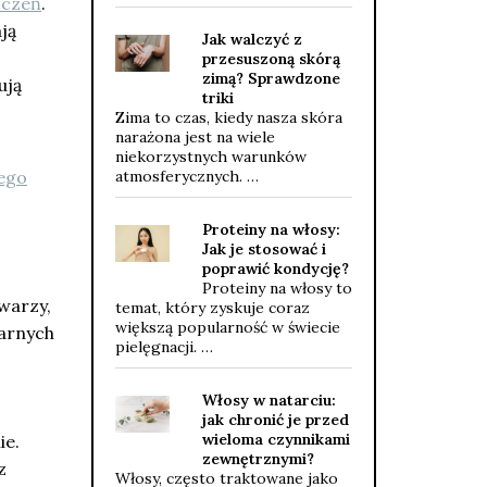
zczeń
.
ją
Jak walczyć z
przesuszoną skórą
zimą? Sprawdzone
ują
triki
Zima to czas, kiedy nasza skóra
narażona jest na wiele
niekorzystnych warunków
nego
atmosferycznych. …
Proteiny na włosy:
Jak je stosować i
poprawić kondycję?
Proteiny na włosy to
warzy,
temat, który zyskuje coraz
większą popularność w świecie
arnych
pielęgnacji. …
Włosy w natarciu:
jak chronić je przed
wieloma czynnikami
ie.
zewnętrznymi?
z
Włosy, często traktowane jako