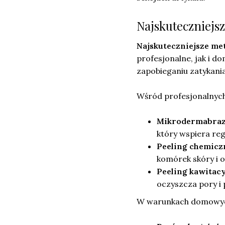
Najskuteczniejs
Najskuteczniejsze me
profesjonalne, jak i 
zapobieganiu zatykani
Wśród profesjonalnych
Mikrodermabraz
który wspiera reg
Peeling chemicz
komórek skóry i 
Peeling kawitac
oczyszcza pory i 
W warunkach domowych