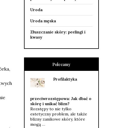
Uroda
Uroda męska
Złuszczanie skóry: peelingi i
kwasy
Polecamy
órka,
Profilaktyka
twych
nie
przeciwrozstępowa: Jak dbać o
skórę i unikać blizn?
Rozstępy to nie tylko
estetyczny problem, ale także
blizny zanikowe skóry, które
mogą …