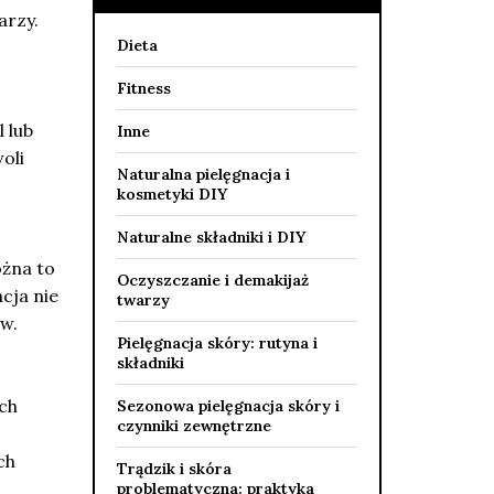
arzy.
Dieta
Fitness
 lub
Inne
oli
Naturalna pielęgnacja i
kosmetyki DIY
Naturalne składniki i DIY
ożna to
Oczyszczanie i demakijaż
cja nie
twarzy
ów.
Pielęgnacja skóry: rutyna i
składniki
ich
Sezonowa pielęgnacja skóry i
czynniki zewnętrzne
ch
Trądzik i skóra
problematyczna: praktyka