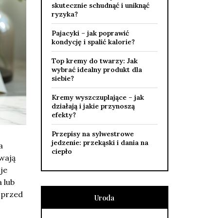
skutecznie schudnąć i uniknąć
ryzyka?
Pajacyki – jak poprawić
kondycję i spalić kalorie?
Top kremy do twarzy: Jak
wybrać idealny produkt dla
siebie?
Kremy wyszczuplające – jak
działają i jakie przynoszą
efekty?
Przepisy na sylwestrowe
jedzenie: przekąski i dania na
a
ciepło
wają
je
 lub
 przed
Uroda