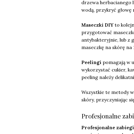
drzewa herbacianego lu
wodą, przykryć głowę r
Maseczki DIY
to kolej
przygotować maseczkę z
antybakteryjnie, lub z 
maseczkę na skórę na 1
Peelingi
pomagają w u
wykorzystać cukier, ka
peeling należy delikat
Wszystkie te metody w
skóry, przyczyniając s
Profesjonalne zab
Profesjonalne zabieg