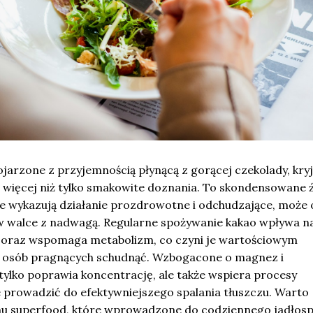
ojarzone z przyjemnością płynącą z gorącej czekolady, kry
e więcej niż tylko smakowite doznania. To skondensowane 
óre wykazują działanie prozdrowotne i odchudzające, może
 walce z nadwagą. Regularne spożywanie kakao wpływa n
a oraz wspomaga metabolizm, co czyni je wartościowym
lu osób pragnących schudnąć. Wzbogacone o magnez i
tylko poprawia koncentrację, ale także wspiera procesy
 prowadzić do efektywniejszego spalania tłuszczu. Warto
temu superfood, które wprowadzone do codziennego jadłosp