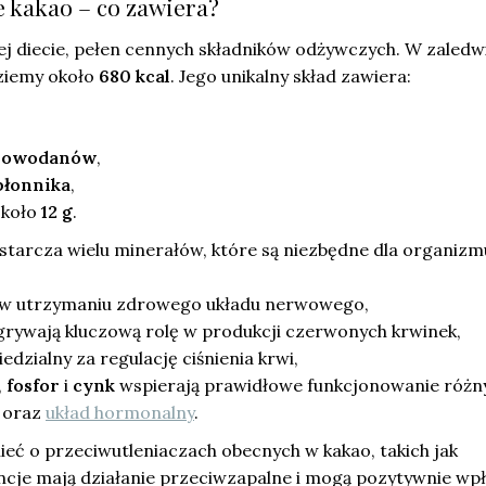
 kakao – co zawiera?
ej diecie, pełen cennych składników odżywczych. W zaledw
ziemy około
680 kcal
. Jego unikalny skład zawiera:
glowodanów
,
błonnika
,
około
12 g
.
starcza wielu minerałów, które są niezbędne dla organizm
 utrzymaniu zdrowego układu nerwowego,
rywają kluczową rolę w produkcji czerwonych krwinek,
edzialny za regulację ciśnienia krwi,
,
fosfor
i
cynk
wspierają prawidłowe funkcjonowanie różn
 oraz
układ hormonalny
.
eć o przeciwutleniaczach obecnych w kakao, takich jak
ancje mają działanie przeciwzapalne i mogą pozytywnie wp