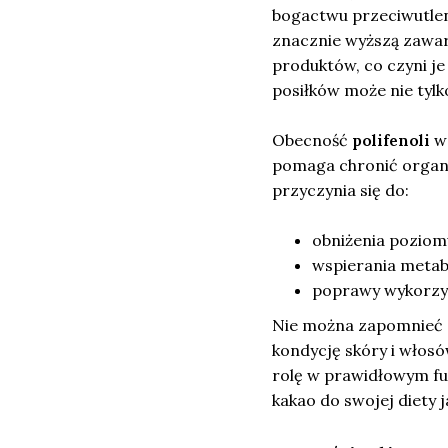
bogactwu przeciwutleni
znacznie wyższą zawar
produktów, co czyni j
posiłków może nie tyl
Obecność
polifenoli
w 
pomaga chronić organ
przyczynia się do:
obniżenia poziom
wspierania metab
poprawy wykorzys
Nie można zapomnieć o
kondycję skóry i włosó
rolę w prawidłowym f
kakao do swojej diety