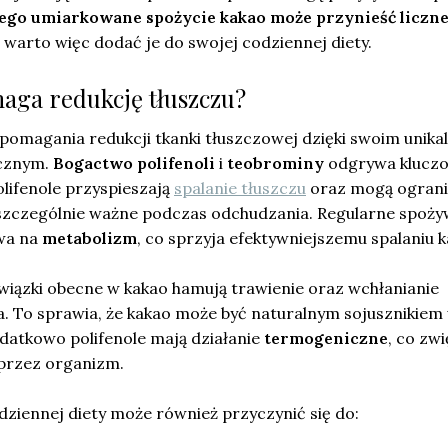
ego umiarkowane spożycie kakao może przynieść liczn
 warto więc dodać je do swojej codziennej diety.
aga redukcję tłuszczu?
omagania redukcji tkanki tłuszczowej dzięki swoim unik
icznym.
Bogactwo polifenoli
i
teobrominy
odgrywa klucz
olifenole przyspieszają
spalanie tłuszczu
oraz mogą ogran
t szczególnie ważne podczas odchudzania. Regularne spoży
ywa na
metabolizm
, co sprzyja efektywniejszemu spalaniu ka
wiązki obecne w kakao hamują trawienie oraz wchłanianie
a. To sprawia, że kakao może być naturalnym sojusznikiem
odatkowo polifenole mają działanie
termogeniczne
, co zw
przez organizm.
ziennej diety może również przyczynić się do: