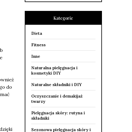
Kategorie
Dieta
Fitness
ub
Inne
re
Naturalna pielęgnacja i
kosmetyki DIY
ównież
Naturalne składniki i DIY
go do
zymać
Oczyszczanie i demakijaż
twarzy
Pielęgnacja skóry: rutyna i
składniki
dzięki
Sezonowa pielęgnacja skóry i