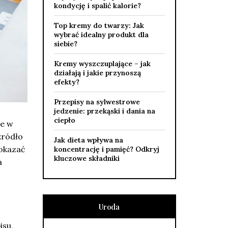
kondycję i spalić kalorie?
Top kremy do twarzy: Jak
wybrać idealny produkt dla
siebie?
Kremy wyszczuplające – jak
działają i jakie przynoszą
efekty?
Przepisy na sylwestrowe
jedzenie: przekąski i dania na
ciepło
je w
źródło
Jak dieta wpływa na
 okazać
koncentrację i pamięć? Odkryj
kluczowe składniki
a
Uroda
isu,