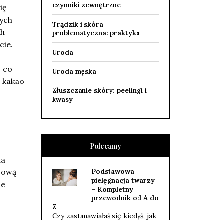
czynniki zewnętrzne
ię
nych
Trądzik i skóra
ch
problematyczna: praktyka
cie.
Uroda
, co
Uroda męska
 kakao
Złuszczanie skóry: peelingi i
kwasy
Polecamy
na
zową
Podstawowa
pielęgnacja twarzy
ie
– Kompletny
przewodnik od A do
Z
Czy zastanawiałaś się kiedyś, jak