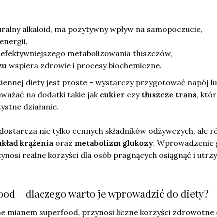
turalny alkaloid, ma pozytywny wpływ na samopoczucie,
energii,
o efektywniejszego metabolizowania tłuszczów,
zu
wspiera zdrowie i procesy biochemiczne.
iennej diety jest proste – wystarczy przygotować napój l
uważać na dodatki takie jak
cukier
czy
tłuszcze trans
, któ
ystne działanie.
dostarcza nie tylko cennych składników odżywczych, ale r
układ krążenia
oraz
metabolizm glukozy
. Wprowadzenie 
ynosi realne korzyści dla osób pragnących osiągnąć i utr
.
ood – dlaczego warto je wprowadzić do diety?
ne mianem superfood, przynosi liczne korzyści zdrowotne 