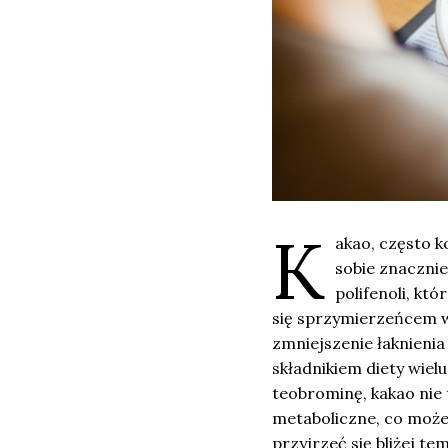
K
akao, często k
sobie znaczni
polifenoli, kt
się sprzymierzeńcem w
zmniejszenie łaknieni
składnikiem diety wie
teobrominę, kakao nie 
metaboliczne, co może
przyjrzeć się bliżej 