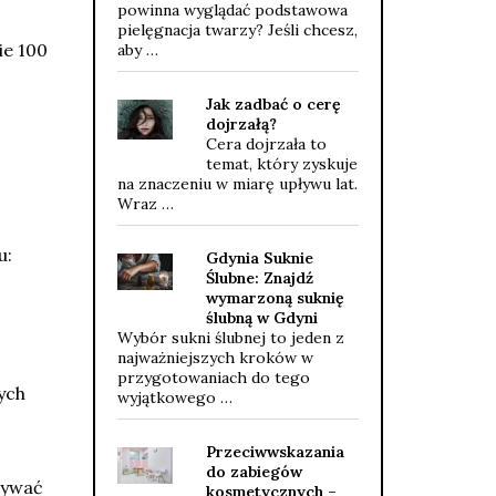
powinna wyglądać podstawowa
pielęgnacja twarzy? Jeśli chcesz,
ie 100
aby …
Jak zadbać o cerę
dojrzałą?
Cera dojrzała to
temat, który zyskuje
na znaczeniu w miarę upływu lat.
Wraz …
u:
Gdynia Suknie
Ślubne: Znajdź
wymarzoną suknię
ślubną w Gdyni
Wybór sukni ślubnej to jeden z
najważniejszych kroków w
przygotowaniach do tego
ych
wyjątkowego …
Przeciwwskazania
do zabiegów
ływać
kosmetycznych –