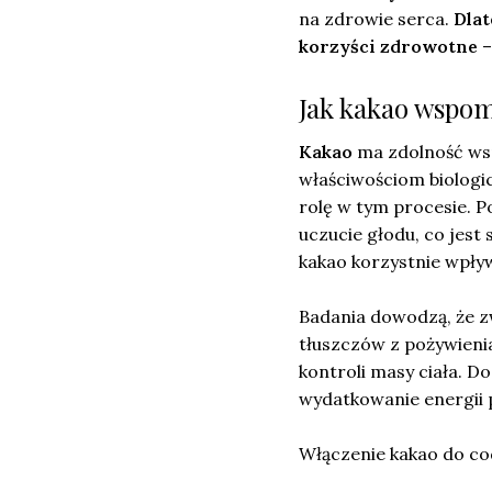
na zdrowie serca.
Dlat
korzyści zdrowotne
–
Jak kakao wspom
Kakao
ma zdolność wsp
właściwościom biolog
rolę w tym procesie. P
uczucie głodu, co jes
kakao korzystnie wpł
Badania dowodzą, że z
tłuszczów z pożywieni
kontroli masy ciała. D
wydatkowanie energii 
Włączenie kakao do cod