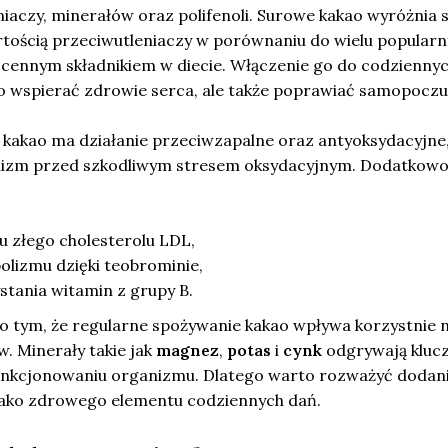
aczy, minerałów oraz polifenoli. Surowe kakao wyróżnia s
tością przeciwutleniaczy w porównaniu do wielu popular
e cennym składnikiem w diecie. Włączenie go do codzienny
ko wspierać zdrowie serca, ale także poprawiać samopoczu
kakao ma działanie przeciwzapalne oraz antyoksydacyjne
izm przed szkodliwym stresem oksydacyjnym. Dodatkowo
u złego cholesterolu LDL,
olizmu dzięki teobrominie,
tania witamin z grupy B.
 tym, że regularne spożywanie kakao wpływa korzystnie 
w. Minerały takie jak
magnez
,
potas
i
cynk
odgrywają kluc
unkcjonowaniu organizmu. Dlatego warto rozważyć dodan
 jako zdrowego elementu codziennych dań.