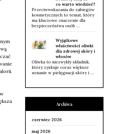
co warto wiedzieć?
e
Przeciwwskazania do zabiegów
kosmetycznych to temat, który
ma kluczowe znaczenie dla
bezpieczeństwa osób …
Wyjątkowe
alnym
właściwości oliwki
ową
dla zdrowej skóry i
iczać
włosów
Oliwka to niezwykły składnik,
wanie
który zyskuje coraz większe
lorii.
uznanie w pielęgnacji skóry i …
 w
iększa
Archiwa
czerwiec 2026
maj 2026