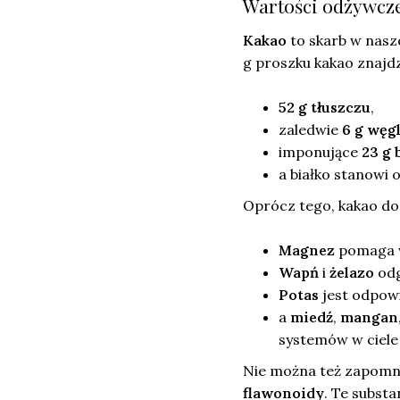
Wartości odżywcze
Kakao
to skarb w nasz
g proszku kakao znajd
52 g tłuszczu
,
zaledwie
6 g wę
imponujące
23 g 
a białko stanowi 
Oprócz tego, kakao do
Magnez
pomaga w
Wapń
i
żelazo
odg
Potas
jest odpowi
a
miedź
,
mangan
systemów w ciele
Nie można też zapomni
flawonoidy
. Te subst