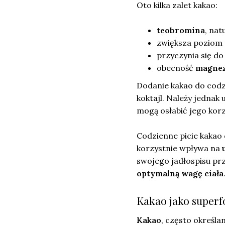
Oto kilka zalet kakao:
teobromina
, na
zwiększa poziom 
przyczynia się d
obecność
magne
Dodanie kakao do codz
koktajl. Należy jednak 
mogą osłabić jego korz
Codzienne picie kakao 
korzystnie wpływa na
swojego jadłospisu prz
optymalną wagę ciała
Kakao jako superf
Kakao
, często określa