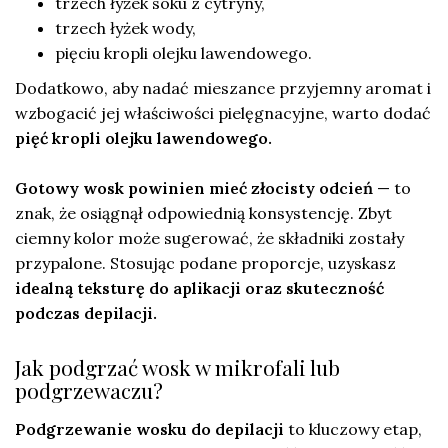
trzech łyżek soku z cytryny,
trzech łyżek wody,
pięciu kropli olejku lawendowego.
Dodatkowo, aby nadać mieszance przyjemny aromat i
wzbogacić jej właściwości pielęgnacyjne, warto dodać
pięć kropli olejku lawendowego.
Gotowy wosk powinien mieć złocisty odcień
— to
znak, że osiągnął odpowiednią konsystencję. Zbyt
ciemny kolor może sugerować, że składniki zostały
przypalone. Stosując podane proporcje, uzyskasz
idealną teksturę do aplikacji oraz skuteczność
podczas depilacji.
Jak podgrzać wosk w mikrofali lub
podgrzewaczu?
Podgrzewanie wosku do depilacji
to kluczowy etap,