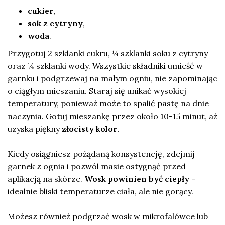
cukier
,
sok z cytryny
,
woda
.
Przygotuj 2 szklanki cukru, ¼ szklanki soku z cytryny
oraz ¼ szklanki wody. Wszystkie składniki umieść w
garnku i podgrzewaj na małym ogniu, nie zapominając
o ciągłym mieszaniu. Staraj się unikać wysokiej
temperatury, ponieważ może to spalić pastę na dnie
naczynia. Gotuj mieszankę przez około 10-15 minut, aż
uzyska piękny
złocisty kolor
.
Kiedy osiągniesz pożądaną konsystencję, zdejmij
garnek z ognia i pozwól masie ostygnąć przed
aplikacją na skórze.
Wosk powinien być ciepły
–
idealnie bliski temperaturze ciała, ale nie gorący.
Możesz również podgrzać wosk w mikrofalówce lub