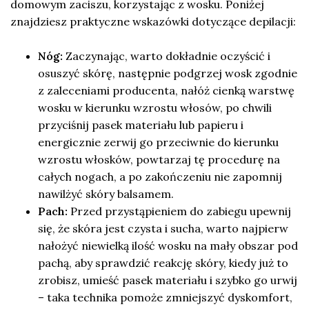
domowym zaciszu, korzystając z wosku. Poniżej
znajdziesz praktyczne wskazówki dotyczące depilacji:
Nóg:
Zaczynając, warto dokładnie oczyścić i
osuszyć skórę, następnie podgrzej wosk zgodnie
z zaleceniami producenta, nałóż cienką warstwę
wosku w kierunku wzrostu włosów, po chwili
przyciśnij pasek materiału lub papieru i
energicznie zerwij go przeciwnie do kierunku
wzrostu włosków, powtarzaj tę procedurę na
całych nogach, a po zakończeniu nie zapomnij
nawilżyć skóry balsamem.
Pach:
Przed przystąpieniem do zabiegu upewnij
się, że skóra jest czysta i sucha, warto najpierw
nałożyć niewielką ilość wosku na mały obszar pod
pachą, aby sprawdzić reakcję skóry, kiedy już to
zrobisz, umieść pasek materiału i szybko go urwij
– taka technika pomoże zmniejszyć dyskomfort,