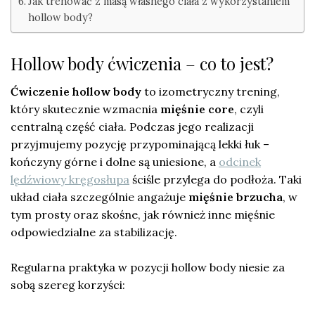
Jak trenować z masą własnego ciała z wykorzystaniem
hollow body?
Hollow body ćwiczenia – co to jest?
Ćwiczenie hollow body
to izometryczny trening,
który skutecznie wzmacnia
mięśnie core
, czyli
centralną część ciała. Podczas jego realizacji
przyjmujemy pozycję przypominającą lekki łuk –
kończyny górne i dolne są uniesione, a
odcinek
lędźwiowy kręgosłupa
ściśle przylega do podłoża. Taki
układ ciała szczególnie angażuje
mięśnie brzucha
, w
tym prosty oraz skośne, jak również inne mięśnie
odpowiedzialne za stabilizację.
Regularna praktyka w pozycji hollow body niesie za
sobą szereg korzyści: