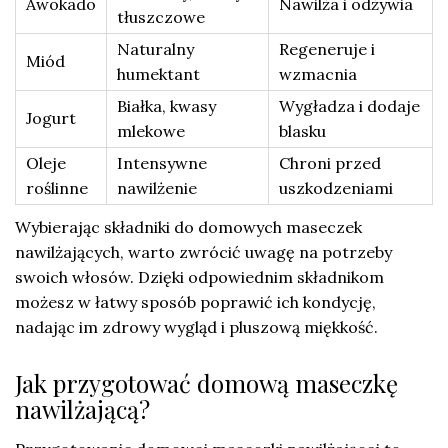
Awokado
Nawilża i odżywia
tłuszczowe
Naturalny
Regeneruje i
Miód
humektant
wzmacnia
Białka, kwasy
Wygładza i dodaje
Jogurt
mlekowe
blasku
Oleje
Intensywne
Chroni przed
roślinne
nawilżenie
uszkodzeniami
Wybierając składniki do domowych maseczek
nawilżających, warto zwrócić uwagę na potrzeby
swoich włosów. Dzięki odpowiednim składnikom
możesz w łatwy sposób poprawić ich kondycję,
nadając im zdrowy wygląd i pluszową miękkość.
Jak przygotować domową maseczkę
nawilżającą?